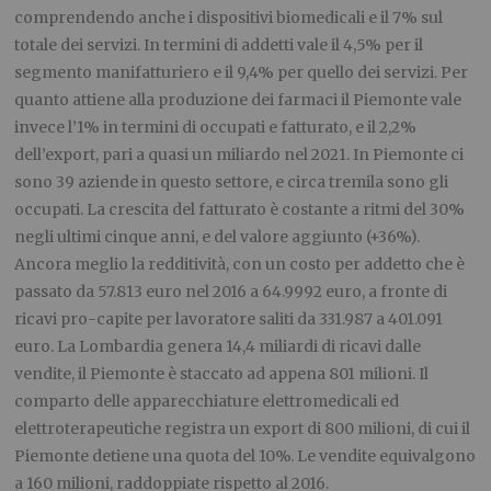
comprendendo anche i dispositivi biomedicali e il 7% sul
totale dei servizi. In termini di addetti vale il 4,5% per il
segmento manifatturiero e il 9,4% per quello dei servizi. Per
quanto attiene alla produzione dei farmaci il Piemonte vale
invece l’1% in termini di occupati e fatturato, e il 2,2%
dell’export, pari a quasi un miliardo nel 2021. In Piemonte ci
sono 39 aziende in questo settore, e circa tremila sono gli
occupati. La crescita del fatturato è costante a ritmi del 30%
negli ultimi cinque anni, e del valore aggiunto (+36%).
Ancora meglio la redditività, con un costo per addetto che è
passato da 57.813 euro nel 2016 a 64.9992 euro, a fronte di
ricavi pro-capite per lavoratore saliti da 331.987 a 401.091
euro. La Lombardia genera 14,4 miliardi di ricavi dalle
vendite, il Piemonte è staccato ad appena 801 milioni. Il
comparto delle apparecchiature elettromedicali ed
elettroterapeutiche registra un export di 800 milioni, di cui il
Piemonte detiene una quota del 10%. Le vendite equivalgono
a 160 milioni, raddoppiate rispetto al 2016.