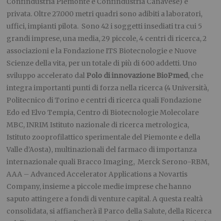
Confindustria Piemonte e Confindustria Canavese) e
privata. Oltre 27.000 metri quadri sono adibiti a laboratori,
uffici, impianti pilota. Sono 42 i soggetti insediati tra cui 5
grandi imprese, una media, 29 piccole, 4 centri di ricerca, 2
associazioni e la Fondazione ITS Biotecnologie e Nuove
Scienze della vita, per un totale di più di 600 addetti. Uno
sviluppo accelerato dal
Polo di innovazione BioPmed
, che
integra importanti punti di forza nella ricerca (4 Università,
Politecnico di Torino e centri di ricerca quali Fondazione
Edo ed Elvo Tempia, Centro di Biotecnologie Molecolare
MBC, INRIM Istituto nazionale di ricerca metrologica,
Istituto zooprofilattico sperimentale del Piemonte e della
Valle d’Aosta), multinazionali del farmaco di importanza
internazionale quali Bracco Imaging, Merck Serono-RBM,
AAA – Advanced Accelerator Applications a Novartis
Company, insieme a piccole medie imprese che hanno
saputo attingere a fondi di venture capital. A questa realtà
consolidata, si affiancherà il Parco della Salute, della Ricerca