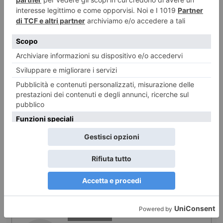
7 AGOSTO 2026
Vino piemontese e clima: le richieste dal confronto in
Regione
ILTORINESE
POST RECENTI