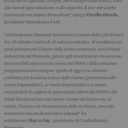
un occhio di riguardo, sempre, allo sviluppo della ricerca, che è
alla base di ogni ideazione, e alla capacità di fare rete anche
trasversale con settori diversificati
” spiega
Fiorella Altruda
,
presidente Bioindustry Park.
“
Confindustria Piemonte ha inserito il settore della Life Science
fra i 10 obiettivi verticali, 10 settori produttivi, 10 eccellenze sui
quali puntare per il futuro della nostra economia, con il Piano
Industriale del Piemonte, grazie agli investimenti che saranno
resi possibili attraverso le risorse del PNRR e della prossima
programmazione europee. Quello di oggi è un ulteriore
confronto per la messa a terra delle risorse e permettere alle
nostre Imprenditrici, ai nostri Imprenditori e ai nostri
concittadini di cogliere le opportunità offerte dal PNRR e dai
Fondi Strutturali per una nuova visione del futuro con, al
centro, il lavoro e la ricostruzione della ricchezza, non solo
economica ma anche sociale e culturale
” ha
sottolineato
Marco Gay
, presidente di Confindustria
Piemonte.