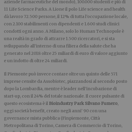
aziende farmaceutiche del mondo), 100.000 studenti e più di
11 Life Science Parks. A Lione il polo Life science and health
dà lavoro 72.500 persone, il 12% di tutta l’occupazione locale,
con 2.100 stabilimenti con dipendenti e 1.600 studi clinici
condotti ogni anno. A Milano, solo lo Human Technopole è
una realtà in grado di attrarre 1.500 ricercatori, e si sta
sviluppando all’interno di una filiera della salute che ha
generato nel 2018 oltre 25 miliardi di euro di valore aggiunto
e un indotto di oltre 24 miliardi.
Il Piemonte può invece contare oltre un quinto delle 571
imprese censite da Assobiotec, piazzandosi al secondo posto
dopo la Lombardia, mentre è leader nell’incubazione di
start-up, con il 24% del totale nazionale. Il cuore pulsante di
questo ecosistema è il
Bioindustry Park Silvano Fumero
,
oggi società benefit, creato negli anni’ 90 con una
governance mista pubblica (Finpiemonte, Città
Metropolitana di Torino, Camera di Commercio di Torino,