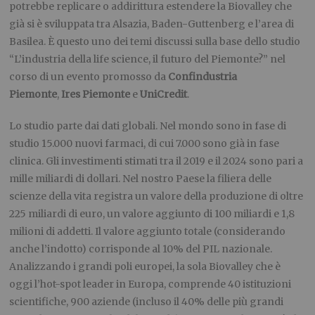
potrebbe replicare o addirittura estendere la Biovalley che
già si è sviluppata tra Alsazia, Baden-Guttenberg e l’area di
Basilea. È questo uno dei temi discussi sulla base dello studio
“L’industria della life science, il futuro del Piemonte?” nel
corso di un evento promosso da
Confindustria
Piemonte
,
Ires Piemonte
e
UniCredit
.
Lo studio parte dai dati globali. Nel mondo sono in fase di
studio 15.000 nuovi farmaci, di cui 7.000 sono già in fase
clinica. Gli investimenti stimati tra il 2019 e il 2024 sono pari a
mille miliardi di dollari. Nel nostro Paese la filiera delle
scienze della vita registra un valore della produzione di oltre
225 miliardi di euro, un valore aggiunto di 100 miliardi e 1,8
milioni di addetti. Il valore aggiunto totale (considerando
anche l’indotto) corrisponde al 10% del PIL nazionale.
Analizzando i grandi poli europei, la sola Biovalley che è
oggi l’hot-spot leader in Europa, comprende 40 istituzioni
scientifiche, 900 aziende (incluso il 40% delle più grandi