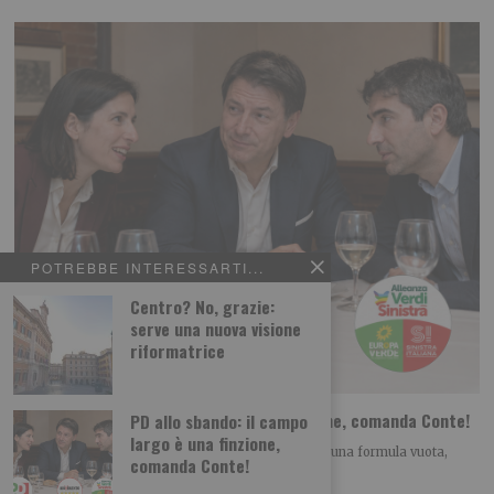
POTREBBE INTERESSARTI...
Centro? No, grazie:
serve una nuova visione
riformatrice
PD allo sbando: il campo largo è una finzione, comanda Conte!
PD allo sbando: il campo
largo è una finzione,
Il “campo largo” si sta rivelando per quello che è: una formula vuota,
comanda Conte!
buona per