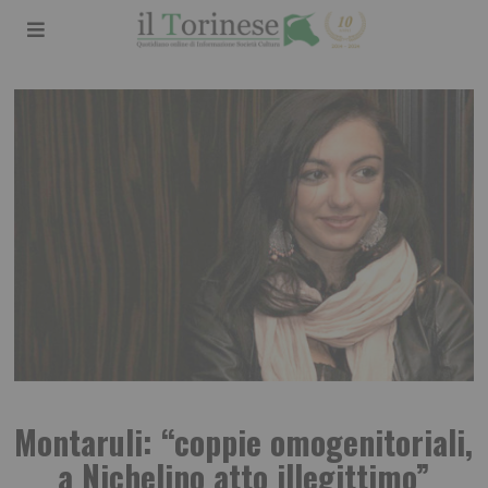
Montaruli: “coppie omogenitoriali,
a Nichelino atto illegittimo”