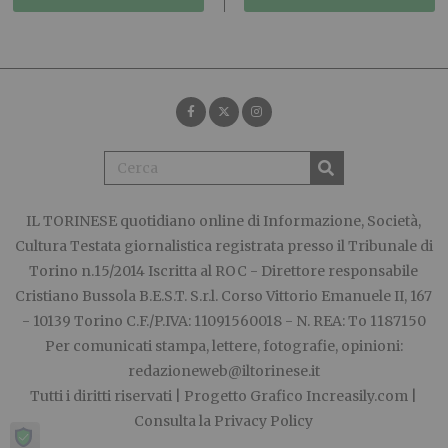
IL TORINESE
quotidiano online di Informazione, Società,
Cultura Testata giornalistica registrata presso il Tribunale di
Torino n.15/2014 Iscritta al ROC - Direttore responsabile
Cristiano Bussola B.E.S.T. S.r.l. Corso Vittorio Emanuele II, 167
- 10139 Torino C.F./P.IVA: 11091560018 - N. REA: To 1187150
Per comunicati stampa, lettere, fotografie, opinioni:
redazioneweb@iltorinese.it
Tutti i diritti riservati | Progetto Grafico
Increasily.com
|
Consulta la
Privacy Policy