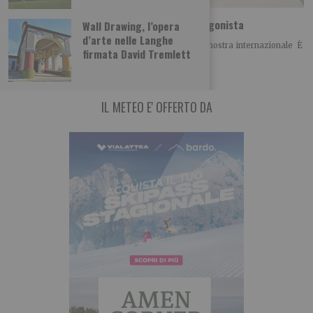
La Ceramica di Castellamonte torna protagonista
Wall Drawing, l’opera
d’arte nelle Langhe
È giunta alla sua sessantacinquesima edizione la mostra internazionale È
firmata David Tremlett
giunta alla sua sessantacinquesima edizione la
IL METEO E' OFFERTO DA