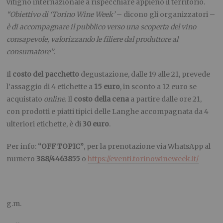
vitigno internazionale a rispecchiare appieno il territorio.
“Obiettivo di ‘Torino Wine Week’
– dicono gli organizzatori –
è di accompagnare il pubblico verso una scoperta del vino
consapevole, valorizzando le filiere dal produttore al
consumatore”
.
Il
costo del pacchetto
degustazione, dalle 19 alle 21, prevede
l’assaggio di 4 etichette a
15 euro
, in sconto a 12 euro se
acquistato
online
. Il
costo della cena
a partire dalle ore 21,
con prodotti e piatti tipici delle Langhe accompagnata da 4
ulteriori etichette, è di
30 euro
.
Per info:
“OFF TOPIC”
, per la prenotazione via WhatsApp al
numero
388/4463855
o
https://eventi.torinowineweek.it/
g.m.