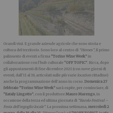
Grandi vini. E grande aziende agricole che sono storia e
cultura del territorio. Sono loro al centro di
“Heroes”
, il primo
palinsesto di eventi a firma
“Torino Wine Week”
in
collaborazione con l’hub culturale
“OFF TOPIC”
. Ricca, dopo
gli appuntamenti di fine dicembre 2021 (con nove giorni di
eventi, dall’11 al 19, articolati sulle più varie
location
cittadine)
anche la programmazione dell’anno in corso.
Domenica 27
febbraio
“Torino Wine Week”
sarà ospite, per cominciare, di
“Eataly Lingotto”
, con il produttore
Mauro Marengo
, in
occasione della terza ed ultima giornata di
“Barolo Festival
–
Festa dell’orgoglio locale”
. La prossima settimana,
mercoledì 2
marzo
,
dalle 19 alle 21
,
“Heroes”
sarà ad
“HOFF TOPIC”
, in
via