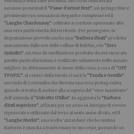
viticoltura nella Valle Bormida. Nel corso della serata
saranno presentati il
“Passe-Partout Brut”
, un perlage fine e
persistente con sensazioni eleganti e complesse ed il
“Langhe Chardonnay”
coltivato a cordone speronato alto,
una vera particolarità del territorio. Per proseguire, la
degustazione prevede anche una
“Barbera d’Asti”
prodotta
unicamente dalle uve delle colline di Bubbio, e lo
“Zero
Quindici”
, un vino da meditazione prodotto da uve moscato
passite particolarissimo e realizzato solamente nelle annate
migliori. In abbinamento al menu della cena, a cura di
“OFF
TPOPIC”
, al centro della tavola ci sarà la
“Tonda e Gentile”
,
nocciola di Cortemilia che diventa una vera protagonista
quando si tratta di andare alla scoperta del “vino manifesto”
dell’azienda: il
“Dolcetto D’Alba”
. In aggiunta la
“Barbera
d’Asti superiore”
, affinata per un anno in
barrique
di rovere
rigenerate e utilizzate dal terzo al sesto anno di vita, ed il
“Langhe Merlot”
, una scelta ‘azzardata’ che la cantina
Barberis è riuscita a trasformare in successo, portando un