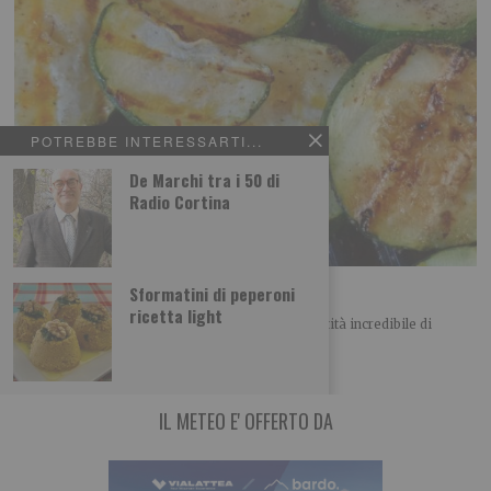
POTREBBE INTERESSARTI...
De Marchi tra i 50 di
Radio Cortina
Zucchine allo zenzero fresco
Sformatini di peperoni
ricetta light
In questo periodo i nostri orti producono una quantità incredibile di
zucchine. Molto versatili in cucina,
IL METEO E' OFFERTO DA