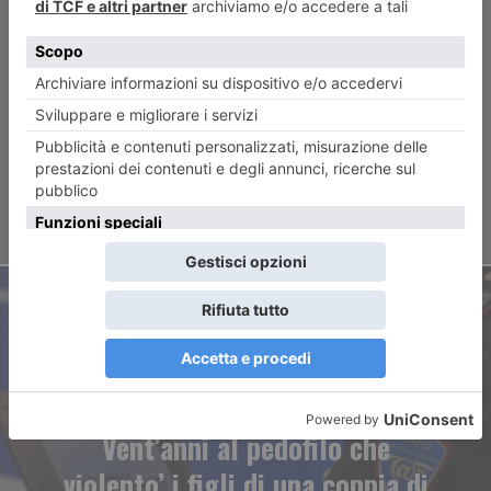
Misure antismog, blocchi
prorogati almeno fino a
venerdi per i diesel Euro 5
ARTICOLO SUCCESSIVO
Vent’anni al pedofilo che
violento’ i figli di una coppia di