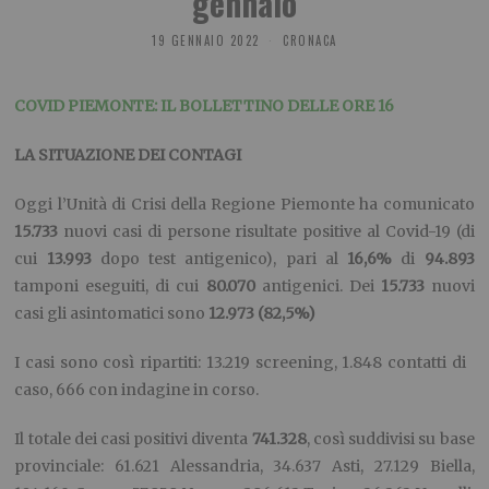
gennaio
19 GENNAIO 2022
CRONACA
COVID PIEMONTE: IL BOLLETTINO DELLE ORE 16
LA SITUAZIONE DEI CONTAGI
Oggi l’Unità di Crisi della Regione Piemonte ha comunicato
1
5
.
733
nuovi casi di persone risultate positive al Covid-19 (di
cui
13.993
dopo test antigenico), pari al
16,
6
%
di
94.89
3
tamponi eseguiti, di cui
80.070
antigenici. Dei
15.733
nuovi
casi gli asintomatici sono
12.973 (82,5%)
I casi sono così ripartiti: 13.219 screening, 1.848 contatti di
caso, 666 con indagine in corso.
Il totale dei casi positivi diventa
741.328
, così suddivisi su base
provinciale: 61.621 Alessandria, 34.637 Asti, 27.129 Biella,