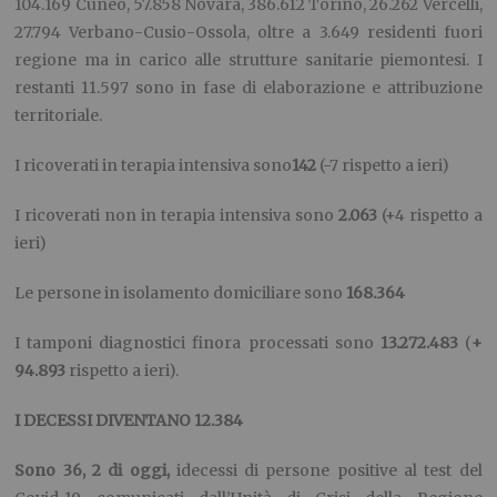
104.169 Cuneo, 57.858 Novara, 386.612 Torino, 26.262 Vercelli,
27.794 Verbano-Cusio-Ossola, oltre a 3.649 residenti fuori
regione ma in carico alle strutture sanitarie piemontesi. I
restanti 11.597 sono in fase di elaborazione e attribuzione
territoriale.
I ricoverati in terapia intensiva sono
142
(-7 rispetto a ieri)
I ricoverati non in terapia intensiva sono
2.063
(+4 rispetto a
ieri)
Le persone in isolamento domiciliare sono
168.364
I tamponi diagnostici finora processati sono
13.
272.483
(
+
94.893
rispetto a ieri).
I DECESSI DIVENTANO 12.384
Sono 3
6
,
2
di oggi,
idecessi di persone positive al test del