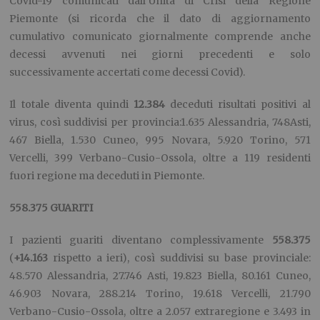
Covid-19 comunicati dall’Unità di Crisi della Regione
Piemonte (si ricorda che il dato di aggiornamento
cumulativo comunicato giornalmente comprende anche
decessi avvenuti nei giorni precedenti e solo
successivamente accertati come decessi Covid).
Il totale diventa quindi
12.
384
deceduti risultati positivi al
virus, così suddivisi per provincia:1.635 Alessandria, 748Asti,
467 Biella, 1.530 Cuneo, 995 Novara, 5.920 Torino, 571
Vercelli, 399 Verbano-Cusio-Ossola, oltre a 119 residenti
fuori regione ma deceduti in Piemonte.
558.375
GUARITI
I pazienti guariti diventano complessivamente
5
58
.
375
(
+
14.163
rispetto a ieri), così suddivisi su base provinciale:
48.570 Alessandria, 27.746 Asti, 19.823 Biella, 80.161 Cuneo,
46.903 Novara, 288.214 Torino, 19.618 Vercelli, 21.790
Verbano-Cusio-Ossola, oltre a 2.057 extraregione e 3.493 in