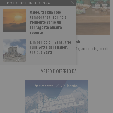
POTREBBE INTERESSARTI...
Caldo, tregua solo
temporanea: Torino e
Piemonte verso un
Ferragosto ancora
rovente
Spaccio: la polizia sequestra 33 kg di hashish
È in pericolo il Santuario
sulla vetta del Thabor,
La Polizia di Stato ha arrestato, nei giorni scorsi nel quartiere Lingotto di
tra due Stati
Torino, un 24enne
IL METEO E' OFFERTO DA