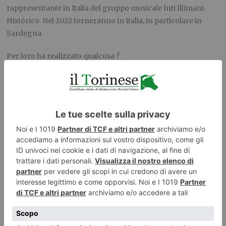
r
appresentante in Italia del gruppo musicale Inti Illimani
Histórico
. Nel 2022 torneranno in Italia, in particolare in
Sardegna.
Per loro ha realizzato qualcosa ?
Ho contribuito con il disegno e parte della colorazione,
insieme ad altri, alla copertina del loro quarto album, ‘Hacia
la libertad’.
Ha conosciuto
Victor Jara uno dei massimi esponenti della
nueva cancion chilena, ucciso durante il Golpe ?
Victor lo conoscevo perché andava a mangiare dove c’era la
sede della Brigada Ramona Parra. Era un uomo alto, gentile,
di grande disponibilità verso gli altri. Veniva preso in giro
perché aveva sempre delle pulsantiere. SI pensava fosse un
vezzo, invece era perché soffriva di reumatismi e le portava
in lana cruda, ed anche in rame, perché eliminavano