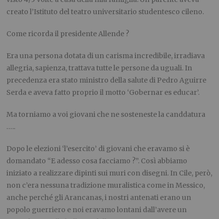
creato l’Istituto del teatro universitario studentesco cileno.
Come ricorda il presidente Allende ?
Era una persona dotata di un carisma incredibile, irradiava
allegria, sapienza, trattava tutte le persone da uguali. In
precedenza era stato mi
ni
stro della salute di Ped
r
o Aguirre
Ser
d
a e aveva fatto proprio il motto ‘Gobernar
es
educar’.
Ma torniamo a voi giovani che ne sosteneste la canddatura
…..
Dopo le elezioni ‘l’esercito’ di giovani che eravamo si è
domandato “E adesso cosa facciamo ?”. Così abbiamo
iniziato a realizzare dipinti sui muri con disegni. In Cile, però,
non c’era nessuna tradizione muralistica come in Messico,
anche perché gli Arancanas, i nostri antenati erano un
popolo guerriero e noi eravamo lontani dall’avere un