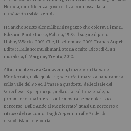
Neruda, onorificenza governativa promossa dalla
Fundación Pablo Neruda
.
Ha anche scritto alcuni libri:
Il ragazzo che colorava i muri
,
Edizioni Punto Rosso, Milano, 1998;
Il sogno dipinto
,
Hobby&Works, 2003;
Cile, 11 settembre
, 2003. Franco Angeli
Editore, Milano;
Inti Illimani, Storia e mito, Ricordi di un
muralista,
Il Margine, Trento, 2010.
Attualmente vive a Cantavenna, frazione di Gabiano
Monferrato, dalla quale si gode un’ottima vista panoramica
sulla Valle del Po ed il ‘mare a quadretti’ delle risaie del
Vercellese. E proprio qui, nella sala polifunzionale, ha
proposto in una interessante mostra personale il suo
percorso ‘Dalle Ande al Monferrato’, quasi un percorso a
ritroso del racconto ‘Dagli Appennini alle Ande’ di
deamicisiana memoria.