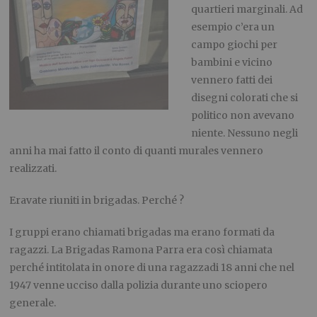
quartieri marginali.
Ad
esempio c’era un
campo giochi per
bambini e vicino
vennero fatti dei
disegni colorati che si
politico non avevano
niente. Nessuno negli
anni ha mai fatto il conto di quanti murales vennero
realizzati.
Eravate riuniti in brigadas. Perché ?
I gruppi erano chiamati brigadas ma erano formati da
ragazzi. La Brigadas Ramona Parra era così chiamata
perché intitolata in onore di un
a
ragazz
a
di 18 anni che nel
194
7
venne ucciso dalla polizia durante uno sciopero
generale.