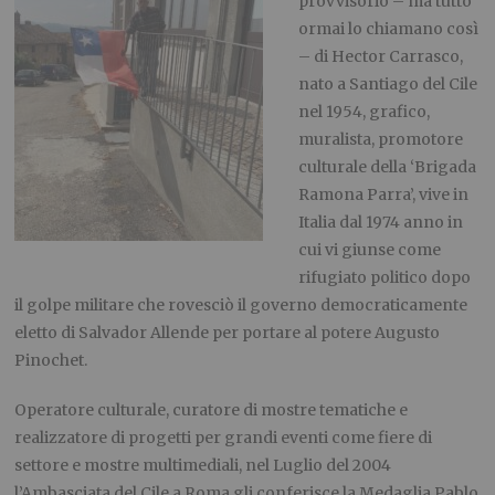
provvisorio – ma tutto
ormai lo chiamano così
– di Hector Carrasco,
nato a Santiago del Cile
nel 1954, grafico,
muralista, promotore
culturale della ‘Brigada
Ramona Parra’, vive in
Italia dal 1974 anno in
cui vi giunse come
rifugiato politico dopo
il golpe militare che rovesciò il governo democraticamente
eletto di Salvador Allende per portare al potere Augusto
Pinochet.
Operatore culturale, curatore di mostre tematiche e
realizzatore di progetti per grandi eventi come fiere di
settore e mostre multimediali, nel Luglio del 2004
l’Ambasciata del Cile a Roma gli conferisce la Medaglia Pablo