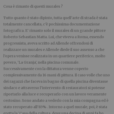
Cosa è rimasto di questi murales ?
Tutto quanto è stato dipinto, tutta quell’arte di strada è stata
totalmente cancellata, c’è pochissima documentazione
fotografica. E’ rimasto solo il murales di un grande pittore
Roberto Sebastian Matta. Lui, che viveva a Roma, essendo
progressista, aveva scritto ad Allende offrendosi di
realizzare un murales e Allende diede il suo assenso a che
l’opera venisse realizzata in un quartiere periferico, molto
povero, ‘La Granja’, nella piscina comunale.
Successivamente con la dittatura venne coperto
complessivamente da 16 mani di pittura. Il caso volle che uno
dei ragazzi che faceva in bagno di quella piscina diventasse
sindaco e attraverso l’intervento di restauratori si potesse
riportarlo alla luce e recuperarlo con un lavoro veramente
certosino. Sono andato a vederlo con la mia compagna
ed è
stato recuperato all’85% . Intorno a quel murale, poi, è stata
eretta la ‘Casa della cultura, dove una decina di anni fa ho