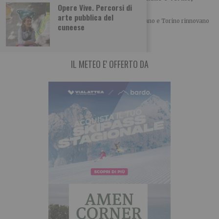
vent’anni di musica insieme
Opere Vive. Percorsi di
arte pubblica del
Con la XX edizione di MITO SettembreMusica, Milano e Torino rinnovano
cuneese
un patto culturale che, anno
IL METEO E' OFFERTO DA