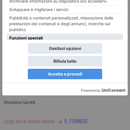
l’umidità.
Qual è il filo conduttore della mostra ‘Dalle Ande al
Monferrato’ ?
Il connubio tra i due territori, le viti ed il vino, le montagne, i
fiori
. In Valcerrina ho anche realizzato alcuni pannelli che
sono nel salone polifunzionale di Gabiano ed un murales a
Mombello Monferrato.
Segno di un legame ormai fortissimo tra un artista di
notevole caratura internazionale, la Valcerrina ed il
Piemonte.
Massimo Iaretti
Leggi qui le ultime notizie:
IL TORINESE