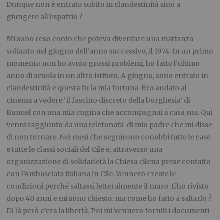
Dunque non è entrato subito in clandestinità sino a
giungere all’espatrio ?
Mi sono reso conto che poteva diventare una mattanza
soltanto nel giugno dell’anno successivo, il 1974. In un primo
momento non ho avuto grossi problemi, ho fatto l’ultimo
anno di scuola in un altro istituto. A giugno, sono entrato in
clandestinità e questa fu la mia fortuna. Ero andato al
cinema a vedere ‘Il fascino discreto della borghesia’ di
Bunuel con
una mia cugina che accompagnai a casa sua. Qui
venni raggiunto da una telefonata di mio padre che mi disse
di non tornare. Nei mesi che seguirono conobbi tutte le case
e tutte le classi sociali del Cile e, attraverso una
organizzazione di solidarietà la Chiesa cilena prese contatto
con l’Ambasciata italiana in Cile. Vennero create le
condizioni perché saltassi letteralmente il muro. L’ho rivisto
dopo 40 anni e mi sono chies
t
o: ma come ho fatto a saltarlo ?
Di là però c’era la libertà. Poi mi vennero forniti i documenti