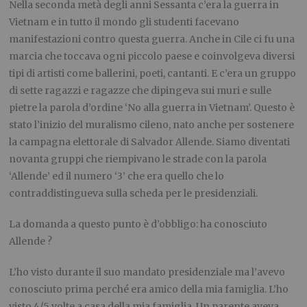
Nella seconda metà degli anni Sessanta c’era la guerra in
Vietnam e in tutto il mondo gli studenti facevano
manifestazioni contro questa guerra. Anche in Cile ci fu una
marcia che toccava ogni piccolo paese e coinvolgeva diversi
tipi di artisti come ballerini, poeti, cantanti. E c’era un gruppo
di sette ragazzi e ragazze che dipingeva sui muri e sulle
pietre la parola d’ordine ‘No alla guerra in Vietnam’. Questo è
stato l’inizio del muralismo cileno, nato anche per sostenere
la campagna elettorale di Salvador Allende. Siamo diventati
novanta gruppi che riempivano le strade con la parola
‘Allende’ ed il numero ‘3’ che era quello che lo
contraddistingueva sulla scheda per le presidenziali.
La domanda a questo punto è d’obbligo: ha conosciuto
Allende ?
L’ho visto durante il suo mandato presidenziale ma l’avevo
conosciuto prima perché era amico della mia famiglia. L’ho
visto 4/5 volte a casa della mia famiglia. Un parente aveva