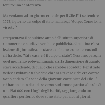
tenuto una conferenza.
Ma veniamo ad un giorno cruciale per il Cile, l’11 settembre
1973, il giorno del colpo di stato militare, il ‘Golpe’. Come lo ha
vissuto ?
Frequentavo il penultimo anno dell’Istituto superiore di
Commercio e studiavo vendita e pubblicità. Al mattino c’era
lezione di ginnastica, mi stavo cambiano e uno dei custodi
mi ha detto: “Vai a casa, c’è il colpo di stato”. Nessuno, però, in
quel momento poteva immaginarsi la dimensione di quanto
stava accadendo, di quello che sarebbe accaduto. Per strade
vedevi i militari e ti chiedevi chi era a favore e chi era contro.
Sono andato alla sede della gioventù comunista del Cile. Lì
mi hanno detto di andare verso Sud e sono partito a bordo di
una Fiat 600 con i fogli degli iscritti, raggiungendo un
quartiere periferico dove sono stato per alcuni giorni.