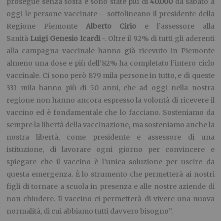
prosegue senza sosta e sono state più di
40.000
da sabato a
oggi le persone vaccinate – sottolineano il presidente della
Regione Piemonte
Alberto Cirio
e l’assessore alla
Sanità
Luigi Genesio Icardi
-. Oltre il 92% di tutti gli aderenti
alla campagna vaccinale hanno già ricevuto in Piemonte
almeno una dose e più dell’82% ha completato l’intero ciclo
vaccinale. Ci sono però 879 mila persone in tutto, e di queste
331 mila hanno più di 50 anni, che ad oggi nella nostra
regione non hanno ancora espresso la volontà di ricevere il
vaccino ed è fondamentale che lo facciano. Sosteniamo da
sempre la libertà della vaccinazione, ma sosteniamo anche la
nostra libertà, come presidente e assessore di una
istituzione, di lavorare ogni giorno per convincere e
spiegare che il vaccino è l’unica soluzione per uscire da
questa emergenza. È lo strumento che permetterà ai nostri
figli di tornare a scuola in presenza e alle nostre aziende di
non chiudere. Il vaccino ci permetterà di vivere una nuova
normalità, di cui abbiamo tutti davvero bisogno”.