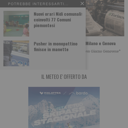
POTREBBE INTERESSARTI...
Nuovi orari Nidi comunali:
coinvolti 77 Comuni
piemontesi
Più informazione online: il Torinese apre a Milano e Genova
Pusher in monopattino
finisce in manette
Da settembre “Il Nuovo Giorno Milanese” e “Il Nuovo Giorno Genovese”
L’informazione si amplia, mantenendo lo
IL METEO E' OFFERTO DA