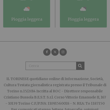
pioggia leggera
pioggia leggera
IL TORINESE
quotidiano online di Informazione, Società,
Cultura Testata giornalistica registrata presso il Tribunale di
Torino n.15/2014 Iscritta al ROC - Direttore responsabile
Cristiano Bussola B.E.S.T. S.r.l. Corso Vittorio Emanuele II, 167
- 10139 Torino C.F./P.IVA: 11091560018 - N. REA: To 1187150
Per comunicati stampa, lettere, fotografie, opinioni: