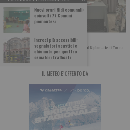
Nuovi orari Nidi comunali:
coinvolti 77 Comuni
piemontesi
L’importanza del centro in politica
Incroci più accessibili:
segnalatori acustici e
Merlo, Nallo e Giachino a confronto Bel convegno al Diplomatic di Torino
chiamata per quattro
organizzato dalla UDC torinese
semafori trafficati
IL METEO E' OFFERTO DA