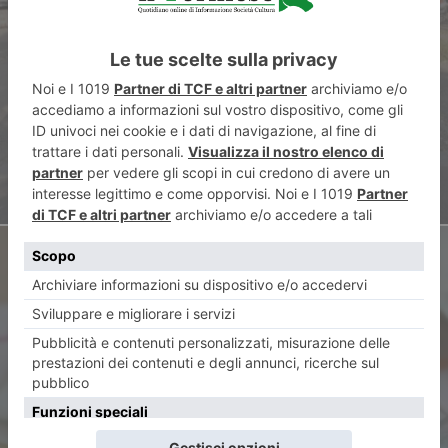
“Nasi” in cemento per evitare
incidenti stradali
ARTICOLO SUCCESSIVO
Polliotto (Unc): “Vishing,
come evitare la truffa del finto