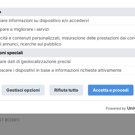
8 AGOSTO 2026
7 AGO
uria
Ferragosto a Torino: 107 negozi e
Dal P
locali aperti nelle settimane più
moto
delicate dell’estate
ST RECENTI