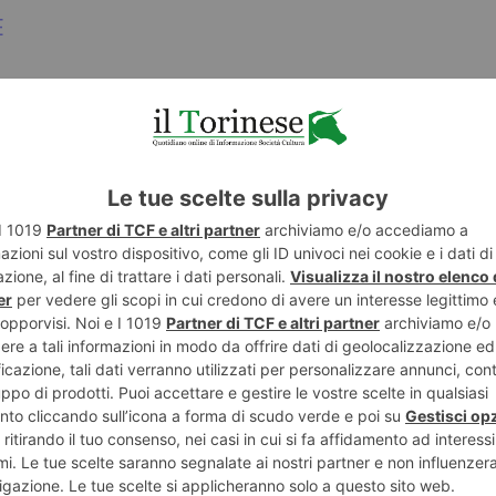
E
TWITTER
WHATSAPP
ECONOMIA
MONTAGNA
POTREBBE INTERESSARTI...