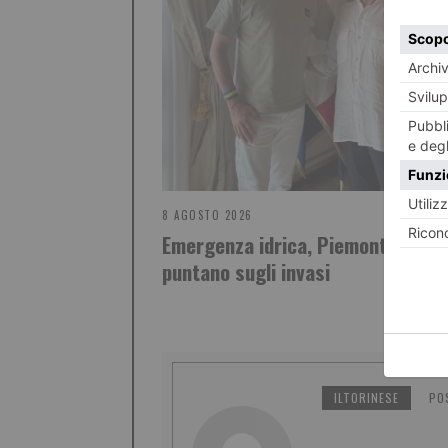
8 AGOSTO 2026
Emergenza idrica, Piemonte e Lig
puntano sugli invasi
ILTORINESE
PO