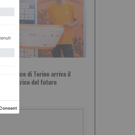
STO 2026
olitecnico di Torino arriva il
re elettrico del futuro