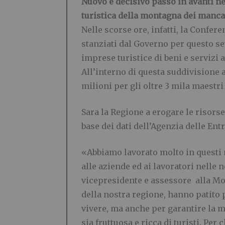
Nuovo e decisivo passo in avanti nel
turistica della montagna dei mancat
Nelle scorse ore, infatti, la Confe
stanziati dal Governo per questo set
imprese turistice di beni e servizi a
All’interno di questa suddivisione a
milioni per gli oltre 3 mila maestri
Sara la Regione a erogare le risorse
base dei dati dell’Agenzia delle Entr
«Abbiamo lavorato molto in questi 
alle aziende ed ai lavoratori nelle
vicepresidente e assessore alla M
della nostra regione, hanno patito 
vivere, ma anche per garantire la m
sia fruttuosa e ricca di turisti. Per