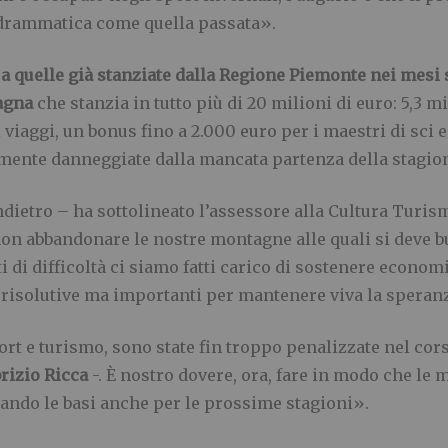
 drammatica come quella passata».
a quelle già stanziate dalla Regione Piemonte nei mesi 
agna
che stanzia in tutto più di 20 milioni di euro: 5,3 mi
i viaggi, un bonus fino a 2.000 euro per i maestri di sci e
amente danneggiate dalla mancata partenza della stagio
dietro – ha sottolineato l’assessore alla Cultura Tur
on abbandonare le nostre montagne alle quali si deve bu
i di difficoltà ci siamo fatti carico di sostenere econo
 risolutive ma importanti per mantenere viva la speranz
rt e turismo, sono state fin troppo penalizzate nel co
rizio Ricca
-. È nostro dovere, ora, fare in modo che le 
tando le basi anche per le prossime stagioni».