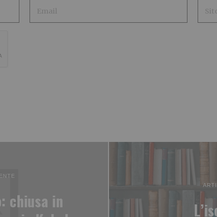
ENTE
ART
: chiusa in
L’is