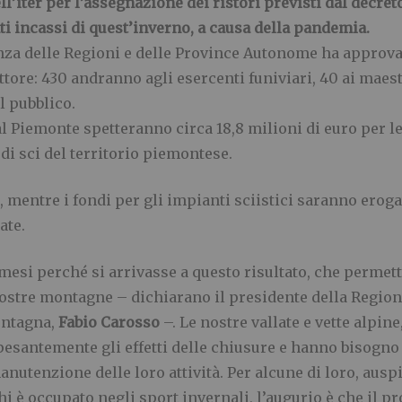
l’iter per l’assegnazione dei ristori previsti dal decreto
i incassi di quest’inverno, a causa della pandemia.
renza delle Regioni e delle Province Autonome ha approva
tore: 430 andranno agli esercenti funiviari, 40 ai maestri
l pubblico.
l Piemonte spetteranno circa 18,8 milioni di euro per le
 di sci del territorio piemontese.
, mentre i fondi per gli impianti sciistici saranno eroga
ate.
mesi perché si arrivasse a questo risultato, che permet
 nostre montagne – dichiarano il presidente della Regi
ontagna,
Fabio Carosso
–. Le nostre vallate e vette alpine,
pesantemente gli effetti delle chiusure e hanno bisogno
anutenzione delle loro attività. Per alcune di loro, ausp
 chi è occupato negli sport invernali, l’augurio è che il 