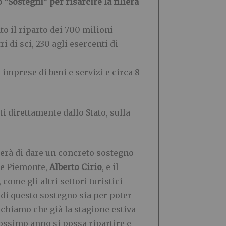
 “Sostegni” per risarcire la filiera
to il riparto dei 700 milioni
 di sci, 230 agli esercenti di
 imprese di beni e servizi e circa 8
ti direttamente dallo Stato, sulla
terà di dare un concreto sostegno
one Piemonte,
Alberto Cirio
, e il
 come gli altri settori turistici
 di questo sostegno sia per poter
ichiamo che già la stagione estiva
prossimo anno si possa ripartire e