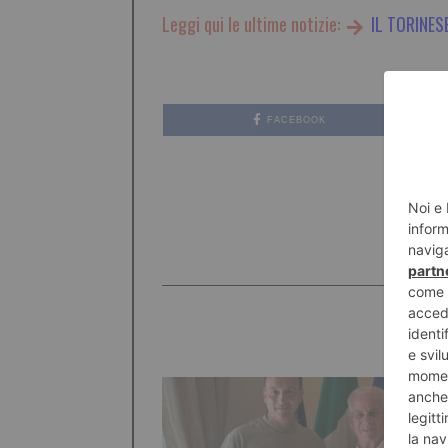
Leggi qui le ultime notizie:
IL TORINES
FACEBOOK