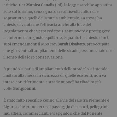
critiche. Per
Monica Canalis
(Pd), la legge sarebbe appiattita
solo sul turismo, senza guardare ai risvolti culturali e
soprattutto a quelli della tutela ambientale. La stessa ha
chiesto di valutarne l’efficacia anche alla luce del
Regolamento che verrà redatto. Promuovere e proteggere
all’interno di un gusto equilibrio, è quanto ha chiesto con i
suoi emendamenti il M5s con
Sarah Disabato
, preoccupata
che gli eventuali ampliamenti delle strade possano snaturare
il senso della loro conservazione.
“Quando si parla di ampliamento delle strade lo si intende
limitato alla messa in sicurezza di quelle esistenti, non va
inteso con riferimento a strade nuove” ha ribadito più
volte
Bongioanni
.
È stato fatto specifico cenno alle vie del sale tra Piemonte e
Liguria, che erano terre di passaggio di pastori, pellegrini,
mulattieri, commercianti e viaggiatori che dal Ponente