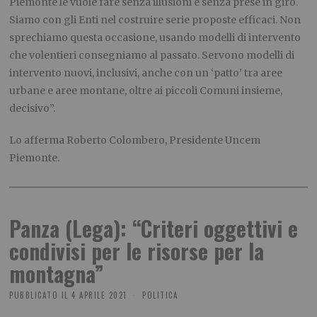
Piemonte le vuole fare senza illusioni e senza prese in giro.
Siamo con gli Enti nel costruire serie proposte efficaci. Non
sprechiamo questa occasione, usando modelli di intervento
che volentieri consegniamo al passato. Servono modelli di
intervento nuovi, inclusivi, anche con un ‘patto’ tra aree
urbane e aree montane, oltre ai piccoli Comuni insieme,
decisivo”.
Lo afferma Roberto Colombero, Presidente Uncem
Piemonte.
Panza (Lega): “Criteri oggettivi e
condivisi per le risorse per la
montagna”
PUBBLICATO IL
4 APRILE 2021
POLITICA