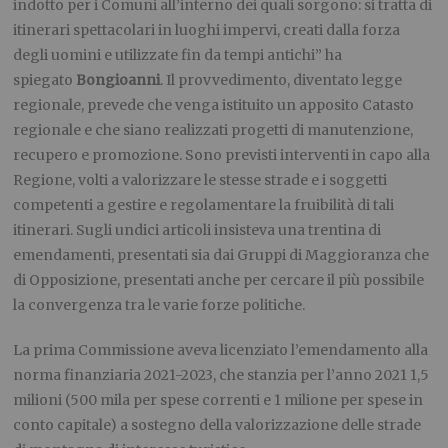
indotto per i Comuni all’interno dei quali sorgono: si tratta di
itinerari spettacolari in luoghi impervi, creati dalla forza
degli uomini e utilizzate fin da tempi antichi” ha
spiegato
Bongioanni
. Il provvedimento, diventato legge
regionale, prevede che venga istituito un apposito Catasto
regionale e che siano realizzati progetti di manutenzione,
recupero e promozione. Sono previsti interventi in capo alla
Regione, volti a valorizzare le stesse strade e i soggetti
competenti a gestire e regolamentare la fruibilità di tali
itinerari. Sugli undici articoli insisteva una trentina di
emendamenti, presentati sia dai Gruppi di Maggioranza che
di Opposizione, presentati anche per cercare il più possibile
la convergenza tra le varie forze politiche.
La prima Commissione aveva licenziato l’emendamento alla
norma finanziaria 2021-2023, che stanzia per l’anno 2021 1,5
milioni (500 mila per spese correnti e 1 milione per spese in
conto capitale) a sostegno della valorizzazione delle strade