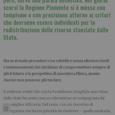
però, serve una parola definitiva. Nei giorni
scorsi la Regione Piemonte si è mossa con
tempismo e con precisione attorno ai criteri
che dovranno essere individuati per la
redistribuzione delle risorse stanziate dallo
Stato.
Ma se si vuole procedere con celerità e senza ulteriori rinvii
e tentennamenti che rischiano di compromettere sempre di
più il futuro e la prospettiva di una intera filiera, queste
risorse non possono più tardare.
È evidente a tutti che con la Presidenza Draghi la macchina
dello Stato ha avuto una accelerazione accompagnata da
una miglior e
ffi
cacia. Del resto, con un Governo di
emergenza che ha tre priorità da risolvere – quella sanitaria,