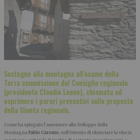
Sostegno alla montagna all’esame della
Terza commissione del Consiglio regionale
(presidente
Claudio Leone)
, chiamata ad
esprimere i pareri preventivi sulle proposte
della Giunta regionale.
Come ha spiegato l’assessore allo Sviluppo della
Montagna
Fabio Carosso
, nell’intento di rilanciare la vita in