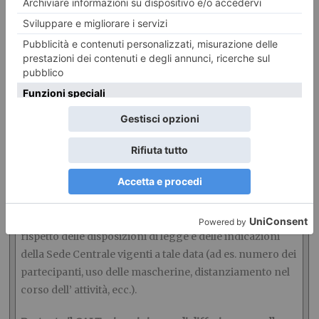
punto di vista delle misure di prevenzione attualmente
in atto.
Tutti i Capi Gita sono stati appositamente formati per la
corretta applicazione delle norme di sicurezza per le
attività collettive che – è bene ricordarlo – non si
esauriscono per il solo cambio di colore territoriale,
peraltro variabile.
Le gite in programma verranno effettuate solamente se
la situazione della nostra Regione (o Provincia) alla data
prevista per lo svolgimento delle stesse lo consentirà
(ad es. “zona gialla”, “zona bianca”), e comunque nel
rispetto delle disposizioni di legge e delle indicazioni
della Sede Centrale vigenti a tale data (ad es. numero dei
partecipanti, uso delle mascherine, distanziamento nel
corso dell’ attività, ecc.).