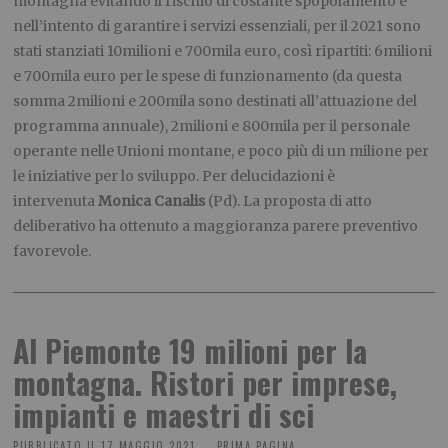
montagna evitando il rischio di costante spopolamento e
nell’intento di garantire i servizi essenziali, per il 2021 sono
stati stanziati 10milioni e 700mila euro, così ripartiti: 6milioni
e 700mila euro per le spese di funzionamento (da questa
somma 2milioni e 200mila sono destinati all’attuazione del
programma annuale), 2milioni e 800mila per il personale
operante nelle Unioni montane, e poco più di un milione per
le iniziative per lo sviluppo. Per delucidazioni è
intervenuta
Monica Canalis
(Pd). La proposta di atto
deliberativo ha ottenuto a maggioranza parere preventivo
favorevole.
Al Piemonte 19 milioni per la
montagna. Ristori per imprese,
impianti e maestri di sci
PUBBLICATO IL
17 MAGGIO 2021
PRIMA PAGINA