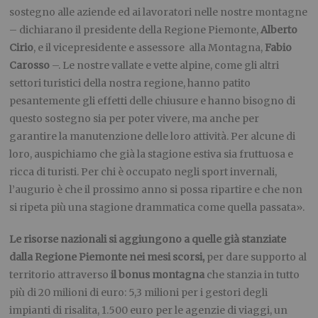
sostegno alle aziende ed ai lavoratori nelle nostre montagne
– dichiarano il presidente della Regione Piemonte,
Alberto
Cirio
, e il vicepresidente e assessore alla Montagna,
Fabio
Carosso
–. Le nostre vallate e vette alpine, come gli altri
settori turistici della nostra regione, hanno patito
pesantemente gli effetti delle chiusure e hanno bisogno di
questo sostegno sia per poter vivere, ma anche per
garantire la manutenzione delle loro attività. Per alcune di
loro, auspichiamo che già la stagione estiva sia fruttuosa e
ricca di turisti. Per chi è occupato negli sport invernali,
l’augurio è che il prossimo anno si possa ripartire e che non
si ripeta più una stagione drammatica come quella passata».
Le risorse nazionali si aggiungono a quelle già stanziate
dalla Regione Piemonte nei mesi scorsi,
per dare supporto al
territorio attraverso
il bonus montagna
che stanzia in tutto
più di 20 milioni di euro: 5,3 milioni per i gestori degli
impianti di risalita, 1.500 euro per le agenzie di viaggi, un