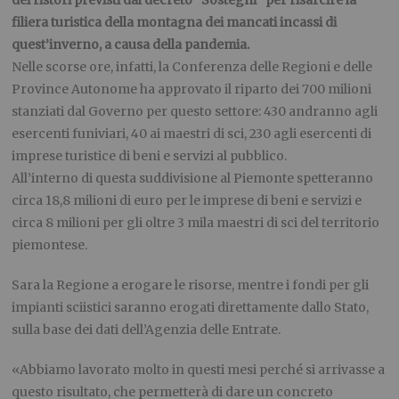
dei ristori previsti dal decreto “Sostegni” per risarcire la
filiera turistica della montagna dei mancati incassi di
quest’inverno, a causa della pandemia.
Nelle scorse ore, infatti, la Conferenza delle Regioni e delle
Province Autonome ha approvato il riparto dei 700 milioni
stanziati dal Governo per questo settore: 430 andranno agli
esercenti funiviari, 40 ai maestri di sci, 230 agli esercenti di
imprese turistice di beni e servizi al pubblico.
All’interno di questa suddivisione al Piemonte spetteranno
circa 18,8 milioni di euro per le imprese di beni e servizi e
circa 8 milioni per gli oltre 3 mila maestri di sci del territorio
piemontese.
Sara la Regione a erogare le risorse, mentre i fondi per gli
impianti sciistici saranno erogati direttamente dallo Stato,
sulla base dei dati dell’Agenzia delle Entrate.
«Abbiamo lavorato molto in questi mesi perché si arrivasse a
questo risultato, che permetterà di dare un concreto