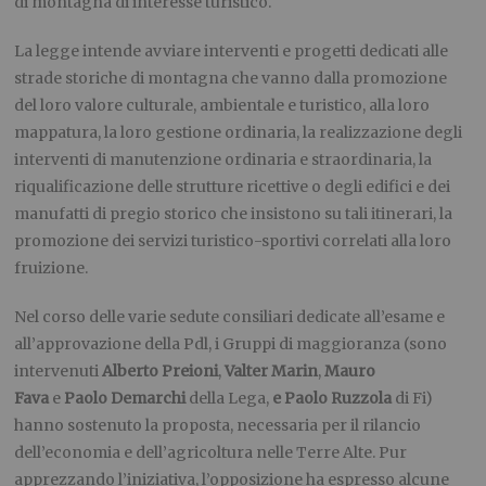
di montagna di interesse turistico.
La legge intende avviare interventi e progetti dedicati alle
strade storiche di montagna che vanno dalla promozione
del loro valore culturale, ambientale e turistico, alla loro
mappatura, la loro gestione ordinaria, la realizzazione degli
interventi di manutenzione ordinaria e straordinaria, la
riqualificazione delle strutture ricettive o degli edifici e dei
manufatti di pregio storico che insistono su tali itinerari, la
promozione dei servizi turistico-sportivi correlati alla loro
fruizione.
Nel corso delle varie sedute consiliari dedicate all’esame e
all’approvazione della Pdl, i Gruppi di maggioranza (sono
intervenuti
Alberto Preioni
,
Valter Marin
,
Mauro
Fava
e
Paolo Demarchi
della Lega,
e Paolo Ruzzola
di Fi)
hanno sostenuto la proposta, necessaria per il rilancio
dell’economia e dell’agricoltura nelle Terre Alte. Pur
apprezzando l’iniziativa, l’opposizione ha espresso alcune