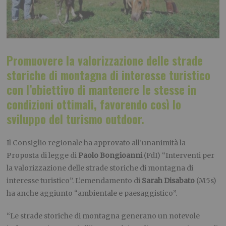
Promuovere la valorizzazione delle strade
storiche di montagna di interesse turistico
con l’obiettivo di mantenere le stesse in
condizioni ottimali, favorendo così lo
sviluppo del turismo outdoor.
Il Consiglio regionale ha approvato all’unanimità la
Proposta di legge di
Paolo Bongioanni
(FdI) “Interventi per
la valorizzazione delle strade storiche di montagna di
interesse turistico”. L’emendamento di
Sarah Disabato
(M5s)
ha anche aggiunto “ambientale e paesaggistico”.
“Le strade storiche di montagna generano un notevole