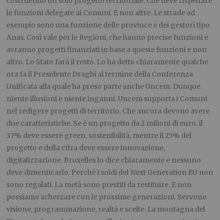
costruendo un solo progetto territoriale. Che deve rispettare
le funzioni delegate ai Comuni. E non altre. Le strade ad
esempio sono una funzione delle province e dei gestori tipo
Anas. Così vale per le Regioni, che hanno precise funzioni e
avranno progetti finanziati in base a queste funzioni e non
altro. Lo Stato farà il resto. Lo ha detto chiaramente qualche
ora fa il Presidente Draghi al termine della Conferenza
Unificata alla quale ha preso parte anche Uncem. Dunque
niente illusioni e niente inganni. Uncem supporta i Comuni
nel redigere progetti di territorio. Che ancora devono avere
due caratteristiche. Se è un progetto da 2 milioni di euro, il
37% deve essere green, sostenibilità, mentre il 25% del
progetto e della cifra deve essere innovazione,
digitalizzazione. Bruxelles lo dice chiaramente e nessuno
deve dimenticarlo. Perchè i soldi del Next Generation EU non
sono regalati. La metà sono prestiti da restituire. E non
possiamo scherzare con le prossime generazioni. Servono
visione, programmazione, realtà e scelte. La montagna del