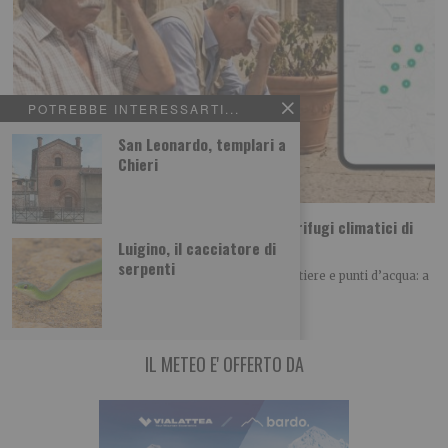
POTREBBE INTERESSARTI...
San Leonardo, templari a
Chieri
Ondate di calore, con Junker la mappa dei rifugi climatici di
Torino
Luigino, il cacciatore di
serpenti
Parchi, giardini, biblioteche, musei, case del quartiere e punti d’acqua: a
Torino i luoghi dove
IL METEO E' OFFERTO DA