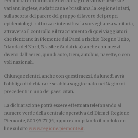
Per limitare la diffusione dei contagi del virus e delle sue
varianti inglese, sudafricana e brasiliana, la Regione infatti,
sulla scorta del parere del gruppo di lavoro dei propri
epidemiologi, rafforza e intensifica la sorveglianza sanitaria,
attraverso il controllo e il tracciamento di quei viaggiatori
che rientrano in Piemonte dai Paesi a rischio (Regno Unito,
Irlanda del Nord, Brasile e Sudafrica) anche con mezzi
diversi dall’aereo, quindi auto, treni, autobus, navette, o con
voli nazionali.
Chiunque rientri, anche con questi mezzi, da lunedì avrà
l’obbligo di dichiarare se abbia soggiornato nei 14 giorni
precedenti in uno dei paesi citati.
La dichiarazione potrà essere effettuata telefonando al
numero verde della centrale operativa del Dirmei-Regione
Piemonte, 800 95 77 95, oppure compilando il modulo on
line sul sito
www.regione.piemonte.it
.