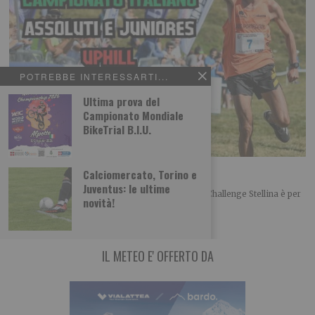
POTREBBE INTERESSARTI...
Ultima prova del
Campionato Mondiale
BikeTrial B.I.U.
Challenge Stellina tra Susa e Mompantero
Calciomercato, Torino e
Juventus: le ultime
L’appuntamento per la trentottesima edizione del Challenge Stellina è per
novità!
domenica 23 agosto tra Susa e
IL METEO E' OFFERTO DA