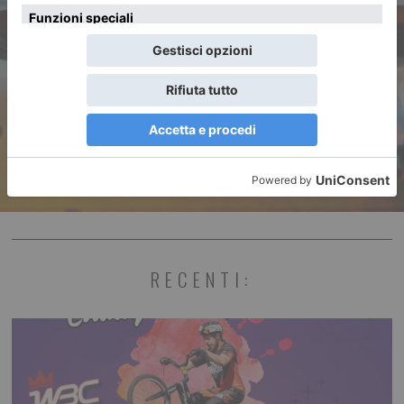
Fa zig-zag tra le auto nel
tentativo di eludere il
controllo di Polizia
RECENTI: