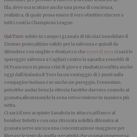
fila, deve ora scattare anche una presa di coscienza,
realistica, di quale possa essere il vero obiettivo:vincere a
tutti i costi la Champions League.
Qui Toro
: subito in campo i granata di Nicola.Consolidato il
17esimo posto,ultimo valido per la salvezza e quindi da
difendere con unghie e denti,ecco che
venerdì sera
ci sarà lo
spareggio salvezza a Cagliari contro la squadra rossoblù di
Di Francesco in piena crisi di gioco e risultati,sconfitta anche
oggi dall’Atalanta.Il Toro ha un vantaggio di 2 punti sulla
compagine isolana e se anche un pareggio, l’ennesimo,
potrebbe andar bene,la vittoria farebbe davvero comodo ai
granata,allontanando la zona retrocessione in maniera più
netta.
Ci sarà il neo acquisto Sanabria in attacco,affianco al
bomber Belotti e con una ritrovata solidità difensiva ai
granata serve ancora una concentrazione maggiore per
liberare le teste da quella negatività che oramai imperversa