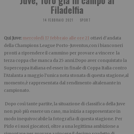
Juve, Toro già in campo al
Filadelfia
14 FEBBRAIO 2021
SPORT
Qui Juve:
mercoledì 17 febbraio alle ore 21
ottavi d’andata
della Champions League Porto-Juventus,con i bianconeri
pronti a riprendere il cammino per provare a vincere la
terza coppa che manca da 25 anni.Dopo aver conquistato la
Supercoppa italiana ed esser in finale di Coppa Italia contro
l’Atalanta a maggio l’unica nota stonata di questa stagione,al
momento,è rappresentata dal rendimento altalenante in
campionato.
Dopo così tante partite, la situazione di classifica della Juve
non può più essere un caso, ma inizia a rappresentare in
modo inequivocabile la fotografia di questa stagione. Per
Pirlo e i suoi giocatori, oltre a una legittima ambizione a
rimontare per provare a vincere il decimo scudetto di