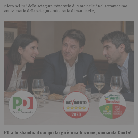
Nicco nel 70° della sciagura mineraria di Marcinelle “Nel settantesimo
anniversario della sciagura mineraria di Marcinelle,
PD allo sbando: il campo largo è una finzione, comanda Conte!