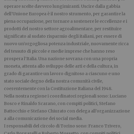
operare scelte davvero lungimiranti. Uscire dalla gabbia
dell’Unione Europea è il nostro strumento, per garantire la
piena occupazione, per tornare a sostenere le eccellenze e i
prodotti del nostro settore agroalimentare, per restituire
significato al sudato risparmio degli italiani, per essere di
nuovo un’orgogliosa potenza industriale, nuovamente ricca
del tessuto di piccole e medie imprese che hanno reso
prospera l’Italia. Una nazione sovrana con una propria
moneta, attenta allo sviluppo delle arti e della cultura, in
grado di garantire un lavoro dignitoso a ciascuno e uno
stato sociale degno della nostra comunità civile,
coerentemente con la Costituzione Italiana del 1948.
Nella nostra regione i coordinatori regionali sono: Luciano
Bosco e Rinaldo Scarano, con compiti politici, Stefano
Battocchio e Stefano Chiurato con delega all’organizzazione
a alla comunicazione dei social media.
I responsabili del circolo di Torino sono: Franco Trivero,
Carlo Borgarelli e Roberto Mossetto, con compiti politici,