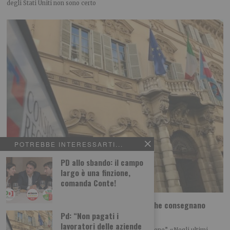
degli Stati Uniti non sono certo
POTREBBE INTERESSARTI...
PD allo sbando: il campo
largo è una finzione,
comanda Conte!
Pd: “Non pagati i lavoratori delle aziende che consegnano
pannolini”
Pd: “Non pagati i
lavoratori delle aziende
“La Regione chiarisca immediatamente la situazione” «Negli ultimi