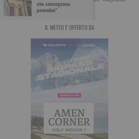
che consegnano
giorni sono stato contattato da alcuni lavoratori
pannolini”
IL METEO E' OFFERTO DA