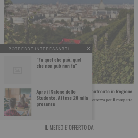
POTREBBE INTERESSARTI...
“Fa quel che può, quel
che non può non fa”
Vino piemontese e clima: le richieste dal confronto in Regione
Apre il Salone dello
Studente. Attese 20 mila
Il clima è diventato uno dei principali fattori di incertezza per il comparto
presenze
vitivinicolo piemontese, non
IL METEO E' OFFERTO DA