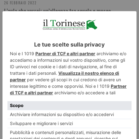
26 FEBBRAIO 2022
L’aula che vorrei: un’alleanza tra scuola e museo
ILTORINESE
POST RECENTI
LASCIA UN COMMENTO