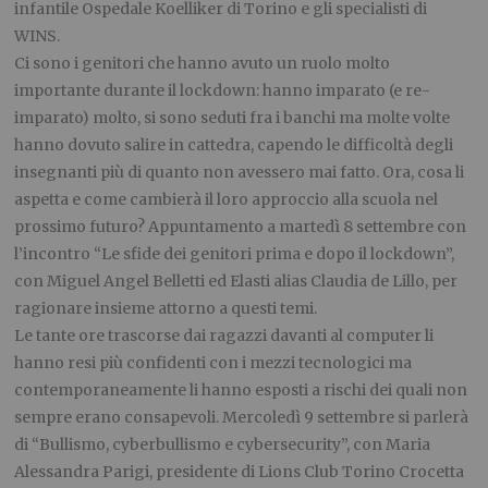
infantile Ospedale Koelliker di Torino e gli specialisti di
WINS.
Ci sono i genitori che hanno avuto un ruolo molto
importante durante il lockdown: hanno imparato (e re-
imparato) molto, si sono seduti fra i banchi ma molte volte
hanno dovuto salire in cattedra, capendo le difficoltà degli
insegnanti più di quanto non avessero mai fatto. Ora, cosa li
aspetta e come cambierà il loro approccio alla scuola nel
prossimo futuro? Appuntamento a martedì 8 settembre con
l’incontro “Le sfide dei genitori prima e dopo il lockdown”,
con Miguel Angel Belletti ed Elasti alias Claudia de Lillo, per
ragionare insieme attorno a questi temi.
Le tante ore trascorse dai ragazzi davanti al computer li
hanno resi più confidenti con i mezzi tecnologici ma
contemporaneamente li hanno esposti a rischi dei quali non
sempre erano consapevoli. Mercoledì 9 settembre si parlerà
di “Bullismo, cyberbullismo e cybersecurity”, con Maria
Alessandra Parigi, presidente di Lions Club Torino Crocetta