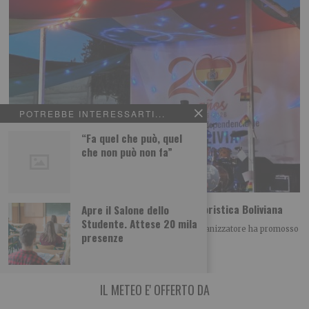
POTREBBE INTERESSARTI...
“Fa quel che può, quel
che non può non fa”
Madonna di Urkupiña: Feste e Parata Folkloristica Boliviana
Apre il Salone dello
Studente. Attese 20 mila
La Comunità Boliviana di Torino e il Comitato Organizzatore ha promosso
presenze
a Torino le Feste commemorative
IL METEO E' OFFERTO DA