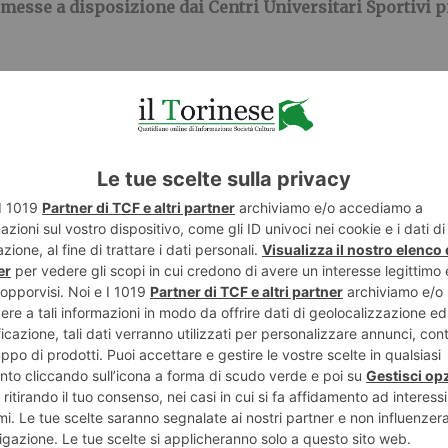
 messe a disposizione dai Centri Universitari Sportivi 
 le comunicazioni per i vincitori saranno pubblicati sui p
ook dell’evento
, dove sono disponibili il regolamento del
etti e materiali recuperati in casa.
UniToGO
, il
Green Office dell’Università degli Studi di 
tà del Piemonte Orientale
, insieme al
Centro Universita
ientale
.