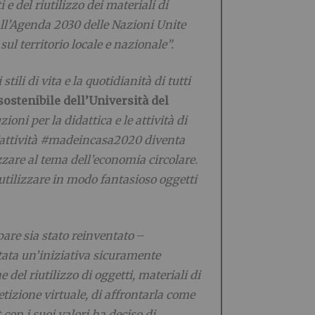
e del riutilizzo dei materiali di
dall’Agenda 2030 delle Nazioni Unite
ul territorio locale e nazionale”.
ili di vita e la quotidianità di tutti
ostenibile dell’Università del
ni per la didattica e le attività di
 L’attività #madeincasa2020 diventa
zzare al tema dell’economia circolare.
riutilizzare in modo fantasioso oggetti
pare sia stato reinventato
–
ata un’iniziativa sicuramente
 del riutilizzo di oggetti, materiali di
petizione virtuale, di affrontarla come
con i suoi valori ha deciso di