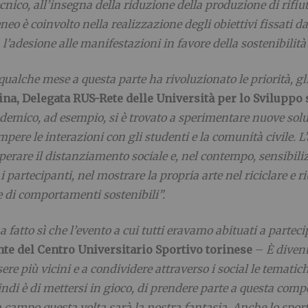
nico, all’insegna della riduzione della produzione di rifiuti 
eneo è coinvolto nella realizzazione degli obiettivi fissati 
’adesione alle manifestazioni in favore della sostenibilità s
lche mese a questa parte ha rivoluzionato le priorità, gli st
na, Delegata RUS-Rete delle Università per lo Sviluppo s
emico, ad esempio, si è trovato a sperimentare nuove soluzio
ompere le interazioni con gli studenti e la comunità civile.
uperare il distanziamento sociale e, nel contempo, sensibili
i partecipanti, nel mostrare la propria arte nel riciclare e 
ne di comportamenti sostenibili”.
fatto sì che l’evento a cui tutti eravamo abituati a parteci
nte del Centro Universitario Sportivo torinese
–
È divent
ere più vicini e a condividere attraverso i social le tematiche
quindi è di mettersi in gioco, di prendere parte a questa com
 campo questa volta sarà la nostra fantasia. Anche lo sport 