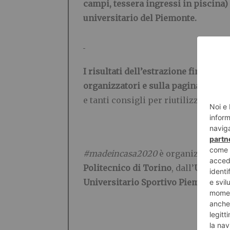
campi, tessera ingressi in piscina)
universitario del Piemonte.
I risultati dell’estrazione finale e
organizzatori e sulla pagina Faceb
e tanti consigli per riutilizzare ogg
#madeincasa2020
è organizzato da
Politecnico di Torino
, dall’
Universi
Universitario Sportivo Piemonte Or