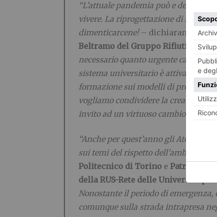
“L’attuale pandemia può e deve rappre
vivere. La riprogettazione di stili di
dimenticarcene!
– dichiarano
Egidio
Beltramo del Gruppo Rifiuti del Gre
necessario quanto urgente cambiare l’ot
sistema universitario è attivamente i
formazione sui modelli di produzion
vogliamo condividere la creatività di 
invito ad un virtuoso cambio di prosp
“Anche per quest’anno gli Atenei del
sui temi del rispetto dell’ambiente e d
Politecnico di Torino
e
Patrizia Lo
della RUS-Rete delle Università per
Nonostante il periodo di emergenza, 
comunque sulla strada intrapresa neg