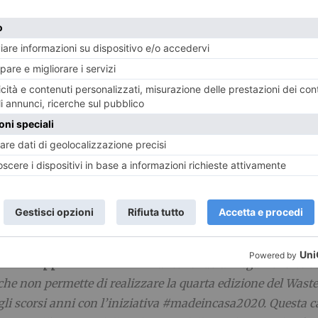
sentare un’occasione di riflessione ad ampio raggio sulla 
 vita e scelte individuali al termine di questa esperienza è 
 Dansero, Vice Rettore Vicario alla Sostenibilità e la C
en Office dell’Università degli Studi di Torino
–
Anche ri
tica e iniziare a vedere negli oggetti a fine vita e negli im
mpegnato a ricercare e proporre soluzioni innovative, dallo 
e e consumo, ma vuole anche continuare a sensibilizzare 
chi ha guardato con un’ottica nuova un potenziale rifiuto v
ettiva
”.
 Piemonte rinnovano il loro impegno nella sensibilizzazio
ella sostenibilità
– dichiarano
Debora Fino, Resource M
mbardi, Prorettrice del Politecnico di Torino e Preside
 lo Sviluppo sostenibile
–
mantenendo un legame forte con l
che non permette di realizzare la quarta edizione del Was
li scorsi anni con l’iniziativa #madeincasa2020. Questa c