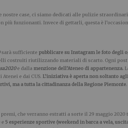
ostre case, ci siamo dedicati alle pulizie straordinari
on più funzionanti. Invece di gettarli, questa è l’occasi
0
sarà sufficiente
pubblicare su Instagram le foto degli og
lli costruiti riutilizzando materiali di scarto. Ogni p
sa2020
e dalla
menzione dell’Ateneo di appartenenza.
Le
i Atenei e dai CUS.
L’iniziativa è aperta non soltanto agl
rtivi, ma a tutta la cittadinanza della Regione Piemonte
.
 premi, che verranno estratti a sorte il 29 maggio 2020
e
e
5 esperienze sportive (weekend in barca a vela, uscita 