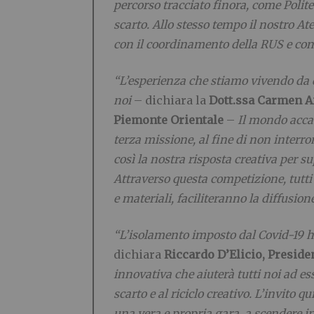
percorso tracciato finora, come Politec
scarto. Allo stesso tempo il nostro At
con il coordinamento della RUS e con l
“L’esperienza che stiamo vivendo da qua
noi
– dichiara la
Dott.ssa Carmen Ai
Piemonte Orientale
–
Il mondo accad
terza missione, al fine di non interr
così la nostra risposta creativa per s
Attraverso questa competizione, tutti 
e materiali, faciliteranno la diffusio
“L’isolamento imposto dal Covid-19 ha 
dichiara
Riccardo D’Elicio, Preside
innovativa che aiuterà tutti noi ad ess
scarto e al riciclo creativo. L’invito 
una vera e propria gara, a scendere in