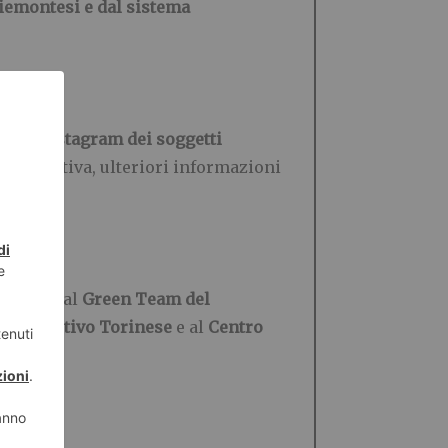
piemontesi e dal sistema
rofili Instagram dei soggetti
l’iniziativa, ulteriori informazioni
Torino
, dal
Green Team del
rio Sportivo Torinese
e al
Centro