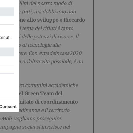
sostenibilità del nostro modo di
auspicata da tutti, ma dobbiamo non
ooperazione allo sviluppo
e
Riccardo
spetto al tema dei rifiuti è tanto
ballaggi delle potenziali risorse. Il
sviluppo di tecnologie alla
e coinvolgere. Con #madeincasa2020
edendoci un’altra vita possibile, è un
ne delle loro comunità accademiche
anager del Green Team del
nte del Comitato di coordinamento
a cittadinanza e il territorio.
te Mob, vogliamo proseguire
ampagna social si inserisce nel