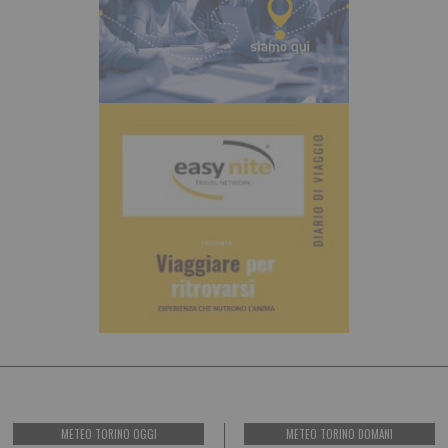
METEO TORINO OGGI
METEO TORINO DOMANI