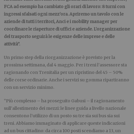
FCA ad esempio ha cambiato gli orari di lavoro: 8 turni con
ingressi sfalsati ogni mezz’ora. Apriremo un tavolo con le
aziende di tutti i territori, Anci e i mobility manager per
coordinare le riaperture di uffici e aziende. L’organizzazione
del trasporto seguirà le esigenze delle imprese e delle
attività”.
Un primo step della riorganizzazione è previsto per la
prossima settimana, dal 4 maggio. Per i treni l’assessore sta
ragionando con Trenitalia per un ripristino del 45 – 50%
delle corse ordinarie. Anche i servizi su gomma ripartiranno
con un servizio minimo.
“Più complesso – ha proseguito Gabusi – il ragionamento
sull’allestimento dei mezzi: le linee guida a livello nazionale
consentono l’utilizzo di un posto su tre sia sui bus sia sui
treni. Abbiamo immaginato di applicare queste indicazioni
ad un bus cittadino: da circa 100 posti scendiamo a 13, un