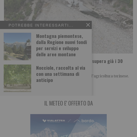
POTREBBE INTERESSARTI...
Montagna piemontese,
dalla Regione nuovi fondi
per servizi e sviluppo
delle aree montane
Siccità, il conto per l’agricoltura torinese supera già i 30
milioni: il mais è la coltura più colpita
Nocciole, raccolta al via
con una settimana di
La siccità presenta un conto sempre più pesante all’agricoltura torinese.
anticipo
Secondo le prime stime di Coldiretti
IL METEO E' OFFERTO DA