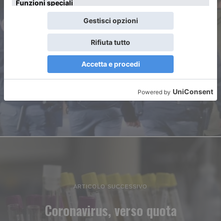
ARTICOLO PRECEDENTE
Azzannato dal pastore tedesco
durante la rissa. Tre arresti
ARTICOLO SUCCESSIVO
Coronavirus, verso quota