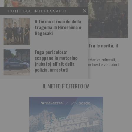
POTREBBE INTERESSARTI...
A Torino il ricordo della
tragedia di Hiroshima e
Nagasaki
Torino, si pensa già a Natale e Capodanno. Tra le novità, il
boschetto natalizio in via Roma
Fuga pericolosa:
scappano in motorino
Anche quest’anno appuntamenti, allestimenti e iniziative culturali,
(rubato) all’alt della
artistiche e di intrattenimento accompagneranno torinesi e visitatori
polizia, arrestati
IL METEO E' OFFERTO DA