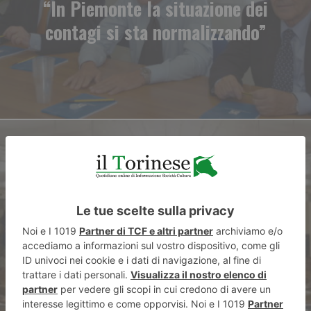
“In Piemonte la situazione dei
contagi si sta normalizzando”
ARTICOLO SUCCESSIVO
Report, Fazio e Salizzoni:
scontro tra Lega e Pd