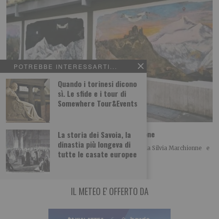
POTREBBE INTERESSARTI...
Quando i torinesi dicono
sì. Le sfide e i tour di
Somewhere Tour&Events
Foto dei lettori: Vedute del/dal Rocciamelone
La storia dei Savoia, la
dinastia più longeva di
Ecco le foto di un ciclo di Dipinti Murali realizzati da Silvia Marchionne e
tutte le casate europee
da Gianluca
IL METEO E' OFFERTO DA