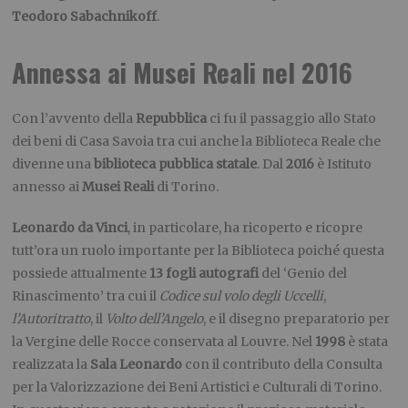
Teodoro Sabachnikoff
.
Annessa ai Musei Reali nel 2016
Con l’avvento della
Repubblica
ci fu il passaggio allo Stato
dei beni di Casa Savoia tra cui anche la Biblioteca Reale che
divenne una
biblioteca pubblica statale
. Dal
2016
è Istituto
annesso ai
Musei Reali
di Torino.
Leonardo da Vinci
, in particolare, ha ricoperto e ricopre
tutt’ora un ruolo importante per la Biblioteca poiché questa
possiede attualmente
13 fogli autografi
del ‘Genio del
Rinascimento’ tra cui il
Codice sul volo degli Uccelli
,
l’Autoritratto
, il
Volto dell’Angelo
, e il disegno preparatorio per
la Vergine delle Rocce conservata al Louvre. Nel
1998
è stata
realizzata la
Sala Leonardo
con il contributo della Consulta
per la Valorizzazione dei Beni Artistici e Culturali di Torino.