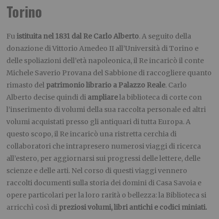
Torino
Fu
istituita nel 1831 dal Re Carlo Alberto
. A seguito della
donazione di Vittorio Amedeo II all’Università di Torino e
delle spoliazioni dell’età napoleonica, il Re incaricò il conte
Michele Saverio Provana del Sabbione di raccogliere quanto
rimasto del
patrimonio librario a Palazzo Reale
. Carlo
Alberto decise quindi di
ampliare
la biblioteca di corte con
l’inserimento di volumi della sua raccolta personale ed altri
volumi acquistati presso gli antiquari di tutta Europa. A
questo scopo, il Re incaricò una ristretta cerchia di
collaboratori che intrapresero numerosi viaggi di ricerca
all’estero, per aggiornarsi sui progressi delle lettere, delle
scienze e delle arti. Nel corso di questi viaggi vennero
raccolti documenti sulla storia dei domini di Casa Savoia e
opere particolari per la loro rarità o bellezza: la Biblioteca si
arricchì così di
preziosi volumi, libri antichi e codici miniati.