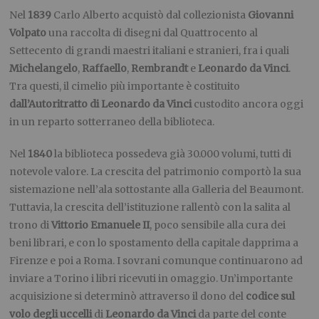
Nel
1839
Carlo Alberto acquistò dal collezionista
Giovanni
Volpato
una raccolta di disegni dal Quattrocento al
Settecento di grandi maestri italiani e stranieri, fra i quali
Michelangelo
,
Raffaello
,
Rembrandt
e
Leonardo da Vinci
.
Tra questi, il cimelio più importante è costituito
dall’Autoritratto di Leonardo da Vinci
custodito ancora oggi
in un reparto sotterraneo della biblioteca.
Nel
1840
la biblioteca possedeva già 30.000 volumi, tutti di
notevole valore. La crescita del patrimonio comportò la sua
sistemazione nell’ala sottostante alla Galleria del Beaumont.
Tuttavia, la crescita dell’istituzione rallentò con la salita al
trono di
Vittorio Emanuele II
, poco sensibile alla cura dei
beni librari, e con lo spostamento della capitale dapprima a
Firenze e poi a Roma. I sovrani comunque continuarono ad
inviare a Torino i libri ricevuti in omaggio. Un’importante
acquisizione si determinò attraverso il dono del
codice sul
volo degli uccelli
di
Leonardo da Vinci
da parte del conte