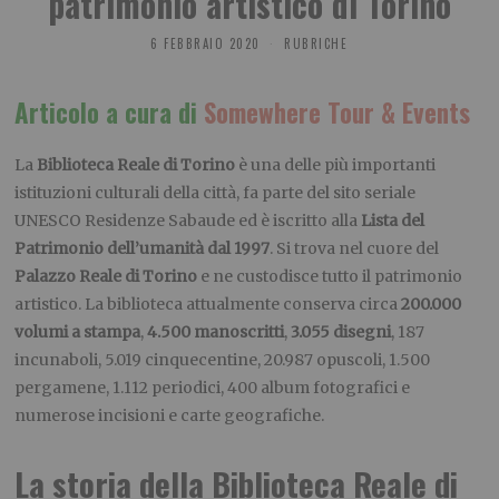
patrimonio artistico di Torino
6 FEBBRAIO 2020
RUBRICHE
Articolo a cura di
Somewhere Tour & Events
La
Biblioteca Reale di Torino
è una delle più importanti
istituzioni culturali della città, fa parte del sito seriale
UNESCO Residenze Sabaude ed è iscritto alla
Lista del
Patrimonio dell’umanità dal 1997
. Si trova nel cuore del
Palazzo Reale di Torino
e ne custodisce tutto il patrimonio
artistico. La biblioteca attualmente conserva circa
200.000
volumi a stampa
,
4.500 manoscritti
,
3.055 disegni
, 187
incunaboli, 5.019 cinquecentine, 20.987 opuscoli, 1.500
pergamene, 1.112 periodici, 400 album fotografici e
numerose incisioni e carte geografiche.
La storia della Biblioteca Reale di