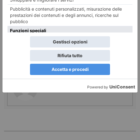
3 AGOSTO 2026
Friceuj ‘d pom (Frittelle di mele)
REDAZIONEWEB
POST RECENTI