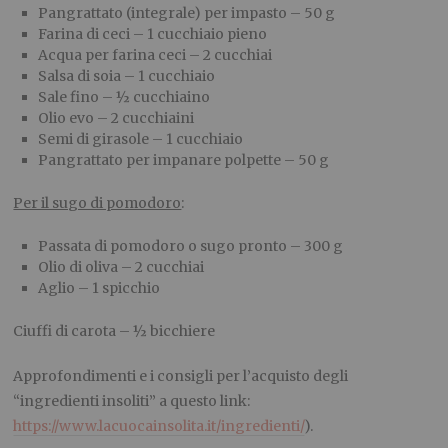
Pangrattato (integrale) per impasto – 50 g
Farina di ceci – 1 cucchiaio pieno
Acqua per farina ceci – 2 cucchiai
Salsa di soia – 1 cucchiaio
Sale fino – ½ cucchiaino
Olio evo – 2 cucchiaini
Semi di girasole – 1 cucchiaio
Pangrattato per impanare polpette – 50 g
Per il sugo di pomodoro
:
Passata di pomodoro o sugo pronto – 300 g
Olio di oliva – 2 cucchiai
Aglio – 1 spicchio
Ciuffi di carota – ½ bicchiere
Approfondimenti e i consigli per l’acquisto degli
“ingredienti insoliti” a questo link:
https://www.lacuocainsolita.it/ingredienti/
).