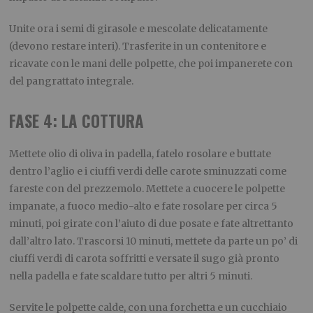
Unite ora i semi di girasole e mescolate delicatamente
(devono restare interi). Trasferite in un contenitore e
ricavate con le mani delle polpette, che poi impanerete con
del pangrattato integrale.
FASE 4: LA COTTURA
Mettete olio di oliva in padella, fatelo rosolare e buttate
dentro l’aglio e i ciuffi verdi delle carote sminuzzati come
fareste con del prezzemolo. Mettete a cuocere le polpette
impanate, a fuoco medio-alto e fate rosolare per circa 5
minuti, poi girate con l’aiuto di due posate e fate altrettanto
dall’altro lato. Trascorsi 10 minuti, mettete da parte un po’ di
ciuffi verdi di carota soffritti e versate il sugo già pronto
nella padella e fate scaldare tutto per altri 5 minuti.
Servite le polpette calde, con una forchetta e un cucchiaio