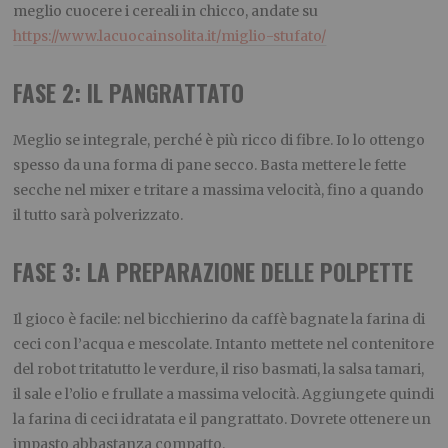
meglio cuocere i cereali in chicco, andate su
https://www.lacuocainsolita.it/miglio-stufato/
FASE 2: IL PANGRATTATO
Meglio se integrale, perché è più ricco di fibre. Io lo ottengo
spesso da una forma di pane secco. Basta mettere le fette
secche nel mixer e tritare a massima velocità, fino a quando
il tutto sarà polverizzato.
FASE 3: LA PREPARAZIONE DELLE POLPETTE
Il gioco è facile: nel bicchierino da caffè bagnate la farina di
ceci con l’acqua e mescolate. Intanto mettete nel contenitore
del robot tritatutto le verdure, il riso basmati, la salsa tamari,
il sale e l’olio e frullate a massima velocità. Aggiungete quindi
la farina di ceci idratata e il pangrattato. Dovrete ottenere un
impasto abbastanza compatto.