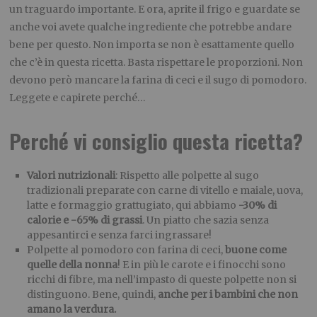
un traguardo importante. E ora, aprite il frigo e guardate se
anche voi avete qualche ingrediente che potrebbe andare
bene per questo. Non importa se non è esattamente quello
che c’è in questa ricetta. Basta rispettare le proporzioni. Non
devono però mancare la farina di ceci e il sugo di pomodoro.
Leggete e capirete perché…
Perché vi consiglio questa ricetta?
Valori nutrizionali
: Rispetto alle polpette al sugo
tradizionali preparate con carne di vitello e maiale, uova,
latte e formaggio grattugiato, qui abbiamo
-30% di
calorie e -65% di grassi
. Un piatto che sazia senza
appesantirci e senza farci ingrassare!
Polpette al pomodoro con farina di ceci,
buone come
quelle della nonna
! E in più le carote e i finocchi sono
ricchi di fibre, ma nell’impasto di queste polpette non si
distinguono. Bene, quindi,
anche per i bambini che non
amano la verdura.