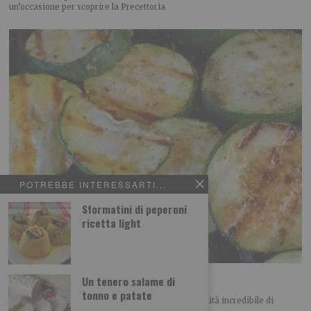
un’occasione per scoprire la Precettoria
POTREBBE INTERESSARTI...
Sformatini di peperoni
ricetta light
Zucchine allo zenzero fresco
Un tenero salame di
tonno e patate
In questo periodo i nostri orti producono una quantità incredibile di