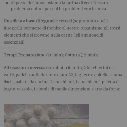
Al posto dell’uovo usiamo la
farina di ceci
. Nessun
problema quindi per chi ha problemi con le uova.
Una dieta a base di legumi e cereali
(soprattutto quelli
integrali) permette di fornire al nostro organismo gli stessi
elementi che si trovano nella carne (gli aminoacidi
essenziali).
Tempi
:
Preparazione
(20 min);
Cottura
(15 min);
Attrezzatura necessaria
: robot tritatutto, 2 bicchierini da
caffè, padella antiaderente diam. 32, tagliere e coltello a lama
liscia, paletta da cucina, 2 cucchiaini, 1 cucchiaio, 1 paletta di
legno, vassoio, 1 ciotola di medie dimensioni, carta da forno.