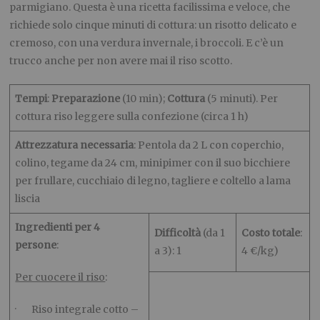
parmigiano. Questa è una ricetta facilissima e veloce, che
richiede solo cinque minuti di cottura: un risotto delicato e
cremoso, con una verdura invernale, i broccoli. E c’è un
trucco anche per non avere mai il riso scotto.
Tempi
:
Preparazione
(10 min);
Cottura
(5 minuti). Per
cottura riso leggere sulla confezione (circa 1 h)
Attrezzatura necessaria
: Pentola da 2 L con coperchio,
colino, tegame da 24 cm, minipimer con il suo bicchiere
per frullare, cucchiaio di legno, tagliere e coltello a lama
liscia
Ingredienti per 4
Difficoltà
(da 1
Costo totale
:
persone
:
a 3): 1
4 €/kg)
Per cuocere il riso
:
· Riso integrale cotto –