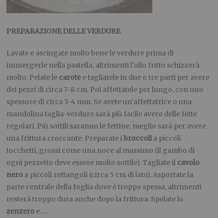
PREPARAZIONE DELLE VERDURE
Lavate e asciugate molto bene le verdure prima di
immergerle nella pastella, altrimenti l’olio fritto schizzerà
molto.
Pelate le
carote
e tagliatele in due o tre parti per avere
dei pezzi di circa 7-8 cm. Poi affettatele per lungo, con uno
spessore di circa 3-4 mm. Se avete un’affettatrice o una
mandolina taglia-verdure sarà più facile avere delle fette
regolari. Più sottili saranno le fettine, meglio sarà per avere
una frittura croccante.
Preparate i
broccoli
a piccoli
tocchetti, grossi come una noce al massimo (il gambo di
ogni pezzetto deve essere molto sottile).
Tagliate il
cavolo
nero
a piccoli rettangoli (circa 5 cm di lato). Asportate la
parte centrale della foglia dove è troppo spessa, altrimenti
resterà troppo dura anche dopo la frittura. Spelate lo
zenzero
e….