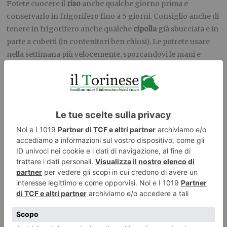
Potete cuocere il
riso
anche qualche giorno prima e
conservarlo in frigorifero fino a 5 giorni. Consiglio anche di
tenere in frigorifero anche qualche
cipolla
già sbucciata e in
parte a cubetti (in contenitori ben chiusi). Le potrete usare
nella settimana più velocemente, sporcandovi le mani e
piangendo una volta sola! Se decidete di scolare i
fagioli
prima, non fatelo più di 24-48 h prima.
Tenete sempre nella dispensa qualche
mandorla
già a
pezzetti (potrà servirvi per tante ricette diverse).
FASE 1: LA COTTURA DEL RISO
Mettete in ammollo l’
alga kombu
per 5 minuti in poca acqua.
Sciacquatela e mettetela nella pentola con il
riso
(che avrete
nel frattempo sciacquato sotto l’acqua corrente, con l’aiuto
di un colino) e il
sale grosso
. Aggiungete l’acqua nella
pentola (in genere il doppio di acqua rispetto al volume del