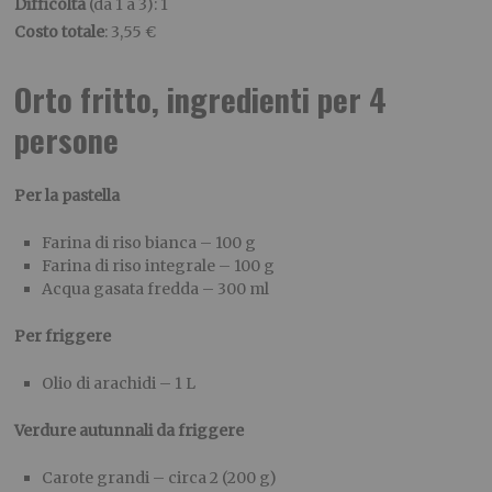
Difficoltà
(da 1 a 3): 1
Costo totale
: 3,55 €
Orto fritto, ingredienti per 4
persone
Per la pastella
Farina di riso bianca – 100 g
Farina di riso integrale – 100 g
Acqua gasata fredda – 300 ml
Per friggere
Olio di arachidi – 1 L
Verdure autunnali da friggere
Carote grandi – circa 2 (200 g)