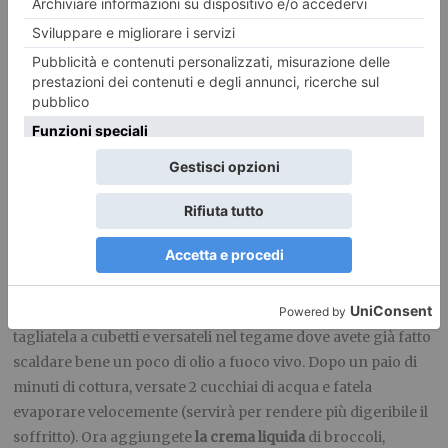
riso) e cuocete, coperto e a fuoco molto basso, per il tempo
indicato in etichetta (potrebbe essere anche di 1 h).
Lasciate
riposare in pentola
, chiuso, per circa 40 minuti, in modo che
l’acqua eventualmente rimasta sul fondo finisca di essere
assorbita dal riso. Se non vi ricordate come cuocere i cereali,
andate a vedere anche la ricetta del miglio stufato
sul blog
.
FASE 2: IL RISOTTO IN MENO DI 10 MINUTI
Scolate i
fagioli cannellini
e risciacquateli sotto l’acqua
corrente. Poneteli nel bicchiere del mixer insieme ai
broccoli
crudi tagliati a pezzetti, l’
acqua
, l’
olio
e il
sale
e frullate fino
ad ottenere una crema liquida. Per
soffriggere la cipolla
,
tagliatela a cubetti e versateli nel tegame dove avete già fatto
scaldare bene un poco di olio a fuoco vivo. Dopo un paio di
minuti di cottura, versate 2 cucchiai di acqua e fatela
evaporare velocemente (servirà per rendere più digeribile il
soffritto). Ora aggiungete
la crema liquida
di broccoli,