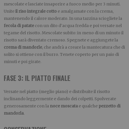
mescolate e lasciate insaporire a fuoco medio per 3 minuti.
Unite
il riso integrale cotto
e amalgamate con la crema,
mantenendo il calore moderato. In una tazzina sciogliete la
fecola di patate
con un dito d’acqua fredda e poi versate nel
tegame del risotto. Mescolate subito: in meno di un minuto il
risotto sarà diventato cremoso. Spegnete e aggiungete la
crema di mandorle
, che andrà a creare la mantecatura che di
solito si ottiene con il burro. Tenete coperto per un paio di
minuti e poi girate.
FASE 3: IL PIATTO FINALE
Versate nel piatto (meglio piano) e distribuite il risotto
inclinando leggermente e dando dei colpetti. Spolverate
generosamente con la
noce moscata
e qualche
pezzetto di
mandorla
.