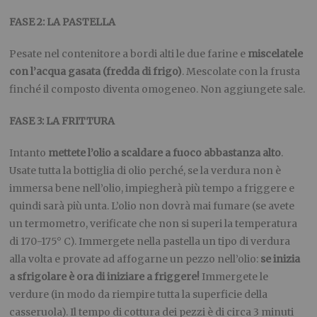
FASE 2: LA PASTELLA
Pesate nel contenitore a bordi alti le due farine e
miscelatele
con l’acqua gasata (fredda di frigo)
. Mescolate con la frusta
finché il composto diventa omogeneo. Non aggiungete sale.
FASE 3: LA FRITTURA
Intanto
mettete l’olio a scaldare a fuoco abbastanza alto
.
Usate tutta la bottiglia di olio perché, se la verdura non è
immersa bene nell’olio, impiegherà più tempo a friggere e
quindi sarà più unta. L’olio non dovrà mai fumare (se avete
un termometro, verificate che non si superi la temperatura
di 170-175° C). Immergete nella pastella un tipo di verdura
alla volta e provate ad affogarne un pezzo nell’olio:
se inizia
a sfrigolare è ora di iniziare a friggere!
Immergete le
verdure (in modo da riempire tutta la superficie della
casseruola). Il tempo di cottura dei pezzi è di circa 3 minuti