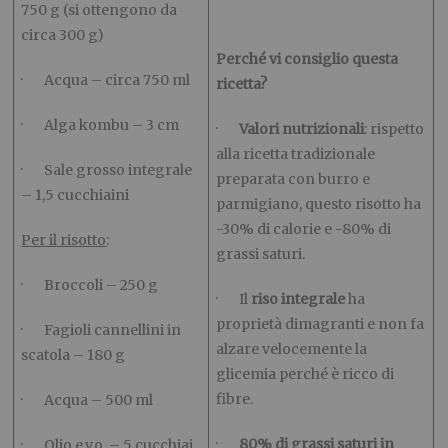
750 g (si ottengono da
circa 300 g)
Perché vi consiglio questa
· Acqua – circa 750 ml
ricetta?
· Alga kombu – 3 cm
·
Valori nutrizionali
: rispetto
alla ricetta tradizionale
· Sale grosso integrale
preparata con burro e
– 1,5 cucchiaini
parmigiano, questo risotto ha
-30% di calorie e -80% di
Per il risotto
:
grassi saturi.
· Broccoli – 250 g
· Il
riso integrale
ha
proprietà dimagranti e non fa
· Fagioli cannellini in
alzare velocemente la
scatola – 180 g
glicemia perché è ricco di
fibre.
· Acqua – 500 ml
·
80% di grassi saturi in
· Olio e.v.o. – 5 cucchiai