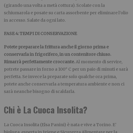
(girando una volta a metà cottura). Scolate con la
schiumarola e posate su carta assorbente per eliminare l’olio
in accesso. Salate da ogni lato.
FASE 4: TEMPI DI CONSERVAZIONE
Potete preparare la frittura anche il giorno prima e
conservarla in frigorifero, in un contenitore chiuso.
Rimarrà perfettamente croccante.
Al momento di servire,
potrete passare in forno a 100° C per un paio di minuti e sarà
perfetta.
Se invece la preparate solo qualche ora prima,
potete anche conservarla a temperatura ambiente e non ci
sarà neanche bisogno di scaldarla.
Chi è La Cuoca Insolita?
La Cuoca Insolita (Elsa Panini) è nata e vive a Torino. E’
biologa, esperta in Igiene e Sicurezza Alimentare per la