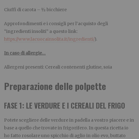
Ciuffi di carota – ½ bicchiere
Approfondimenti e i consigli per l’acquisto degli
“ingredienti insoliti” a questo link:
https://www.lacuocainsolita.it/ingredienti/
).
In caso di allergie…
Allergeni presenti: Cereali contenenti glutine, soia
Preparazione delle polpette
FASE 1: LE VERDURE E I CEREALI DEL FRIGO
Potete scegliere delle verdure in padella a vostro piacere e in
base a quello che trovate in frigorifero. In questa ricetta io
ho fatto rosolare uno spicchio di aglio in olio evo, buttato