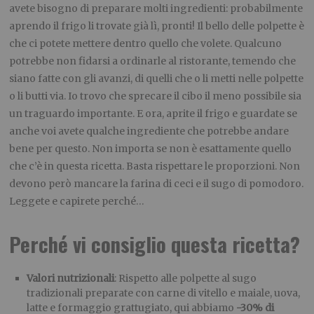
avete bisogno di preparare molti ingredienti: probabilmente
aprendo il frigo li trovate già lì, pronti! Il bello delle polpette è
che ci potete mettere dentro quello che volete. Qualcuno
potrebbe non fidarsi a ordinarle al ristorante, temendo che
siano fatte con gli avanzi, di quelli che o li metti nelle polpette
o li butti via. Io trovo che sprecare il cibo il meno possibile sia
un traguardo importante. E ora, aprite il frigo e guardate se
anche voi avete qualche ingrediente che potrebbe andare
bene per questo. Non importa se non è esattamente quello
che c’è in questa ricetta. Basta rispettare le proporzioni. Non
devono però mancare la farina di ceci e il sugo di pomodoro.
Leggete e capirete perché…
Perché vi consiglio questa ricetta?
Valori nutrizionali
: Rispetto alle polpette al sugo
tradizionali preparate con carne di vitello e maiale, uova,
latte e formaggio grattugiato, qui abbiamo
-30% di