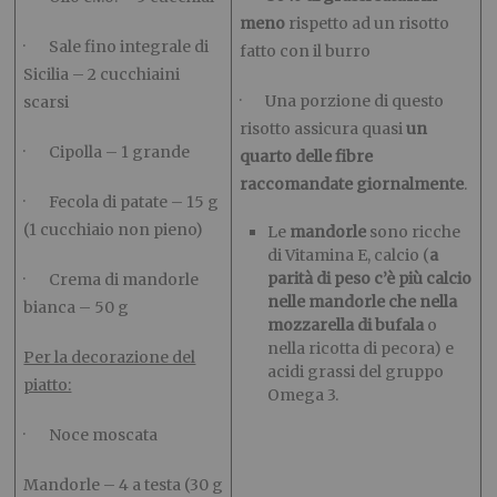
meno
rispetto ad un risotto
· Sale fino integrale di
fatto con il burro
Sicilia – 2 cucchiaini
· Una porzione di questo
scarsi
risotto assicura quasi
un
· Cipolla – 1 grande
quarto delle fibre
raccomandate giornalmente
.
· Fecola di patate – 15 g
(1 cucchiaio non pieno)
Le
mandorle
sono ricche
di Vitamina E, calcio (
a
parità di peso c’è più calcio
· Crema di mandorle
nelle mandorle che nella
bianca – 50 g
mozzarella di bufala
o
nella ricotta di pecora) e
Per la decorazione del
acidi grassi del gruppo
piatto:
Omega 3.
· Noce moscata
Mandorle – 4 a testa (30 g