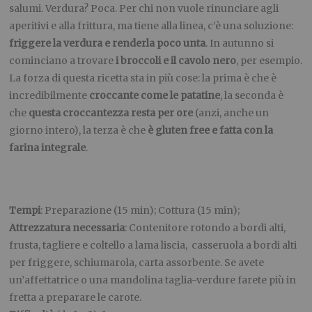
salumi. Verdura? Poca.
Per chi non vuole rinunciare agli
aperitivi e alla frittura, ma tiene alla linea, c’è una soluzione:
friggere la verdura e renderla poco unta
. In autunno si
cominciano a trovare
i broccoli e il cavolo nero
, per esempio.
La forza di questa ricetta sta in più cose: la prima è che è
incredibilmente
croccante come le patatine
, la seconda è
che
questa croccantezza resta per ore
(anzi, anche un
giorno intero), la terza è che
è gluten free e fatta con la
farina integrale
.
Tempi
: Preparazione (15 min); Cottura (15 min);
Attrezzatura necessaria
: Contenitore rotondo a bordi alti,
frusta, tagliere e coltello a lama liscia, casseruola a bordi alti
per friggere, schiumarola, carta assorbente. Se avete
un’affettatrice o una mandolina taglia-verdure farete più in
fretta a preparare le carote.