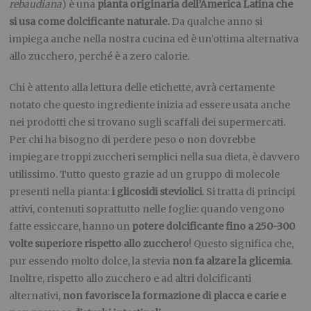
rebaudiana
) è una
pianta originaria dell’America Latina che
si usa come dolcificante naturale.
Da qualche anno si
impiega anche nella nostra cucina ed è un’ottima alternativa
allo zucchero, perché è a zero calorie.
Chi è attento alla lettura delle etichette, avrà certamente
notato che questo ingrediente inizia ad essere usata anche
nei prodotti che si trovano sugli scaffali dei supermercati.
Per chi ha bisogno di perdere peso o non dovrebbe
impiegare troppi zuccheri semplici nella sua dieta, è davvero
utilissimo. Tutto questo grazie ad un gruppo di molecole
presenti nella pianta:
i glicosidi steviolici
. Si tratta di principi
attivi, contenuti soprattutto nelle foglie: quando vengono
fatte essiccare, hanno un
potere dolcificante fino a 250-300
volte superiore rispetto allo zucchero
! Questo significa che,
pur essendo molto dolce, la stevia
non fa alzare la glicemia
.
Inoltre, rispetto allo zucchero e ad altri dolcificanti
alternativi,
non favorisce la formazione di placca e carie e