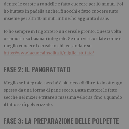
dentro le carote a rondelle e fatto cuocere per 10 minuti. Poi
ho buttato in padella anche i finocchi e fatto cuocere tutto
insieme per altri 10 minuti. Infine, ho aggiunto il sale.
Io ho sempre in frigorifero un cereale pronto. Questa volta
usiamo il riso basmati integrale. Se non vi ricordate come è
meglio cuocere i cereali in chicco, andate su
https://www.lacuocainsolita.it/miglio-stufato/
FASE 2: IL PANGRATTATO
Meglio se integrale, perché è più ricco di fibre. Io lo ottengo
spesso da una forma di pane secco. Basta mettere le fette
secche nel mixer e tritare a massima velocità, fino a quando
il tutto sarà polverizzato.
FASE 3: LA PREPARAZIONE DELLE POLPETTE