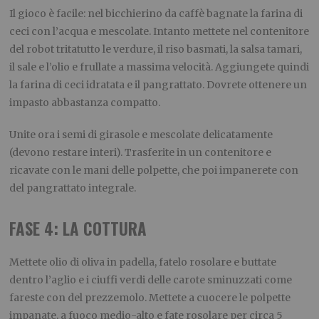
Il gioco è facile: nel bicchierino da caffè bagnate la farina di
ceci con l’acqua e mescolate. Intanto mettete nel contenitore
del robot tritatutto le verdure, il riso basmati, la salsa tamari,
il sale e l’olio e frullate a massima velocità. Aggiungete quindi
la farina di ceci idratata e il pangrattato. Dovrete ottenere un
impasto abbastanza compatto.
Unite ora i semi di girasole e mescolate delicatamente
(devono restare interi). Trasferite in un contenitore e
ricavate con le mani delle polpette, che poi impanerete con
del pangrattato integrale.
FASE 4: LA COTTURA
Mettete olio di oliva in padella, fatelo rosolare e buttate
dentro l’aglio e i ciuffi verdi delle carote sminuzzati come
fareste con del prezzemolo. Mettete a cuocere le polpette
impanate, a fuoco medio-alto e fate rosolare per circa 5