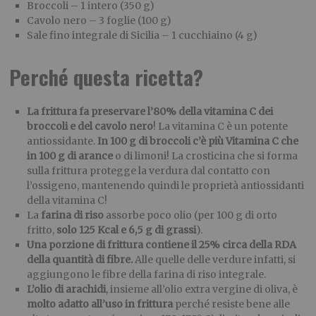
Broccoli – 1 intero (350 g)
Cavolo nero – 3 foglie (100 g)
Sale fino integrale di Sicilia – 1 cucchiaino (4 g)
Perché questa ricetta?
La frittura fa preservare l’80% della vitamina C dei
broccoli e del cavolo nero
! La vitamina C è un potente
antiossidante.
In 100 g di broccoli c’è più Vitamina C che
in 100 g di arance
o di limoni! La crosticina che si forma
sulla frittura protegge la verdura dal contatto con
l’ossigeno, mantenendo quindi le proprietà antiossidanti
della vitamina C!
La
farina di riso
assorbe poco olio (per 100 g di orto
fritto,
solo 125 Kcal e 6,5 g di grassi
).
Una porzione di frittura contiene il 25% circa della RDA
della quantità di fibre.
Alle quelle delle verdure infatti, si
aggiungono le fibre della farina di riso integrale.
L’olio di arachidi
, insieme all’olio extra vergine di oliva, è
molto adatto all’uso in
frittura
perché resiste bene alle