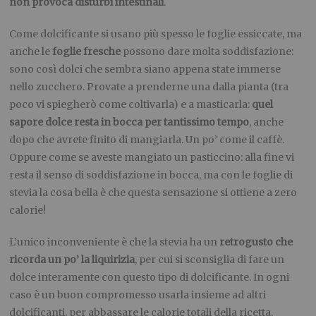
non provoca disturbi intestinali
.
Come dolcificante si usano più spesso le foglie essiccate, ma
anche le
foglie fresche
possono dare molta soddisfazione:
sono così dolci che sembra siano appena state immerse
nello zucchero. Provate a prenderne una dalla pianta (tra
poco vi spiegherò come coltivarla) e a masticarla:
quel
sapore dolce resta in bocca per tantissimo tempo
, anche
dopo che avrete finito di mangiarla. Un po’ come il caffè.
Oppure come se aveste mangiato un pasticcino: alla fine vi
resta il senso di soddisfazione in bocca, ma con le foglie di
stevia la cosa bella è che questa sensazione si ottiene a zero
calorie!
L’unico inconveniente è che la stevia ha un
retrogusto che
ricorda un po’ la liquirizia
, per cui si sconsiglia di fare un
dolce interamente con questo tipo di dolcificante. In ogni
caso è un buon compromesso usarla insieme ad altri
dolcificanti, per abbassare le calorie totali della ricetta.