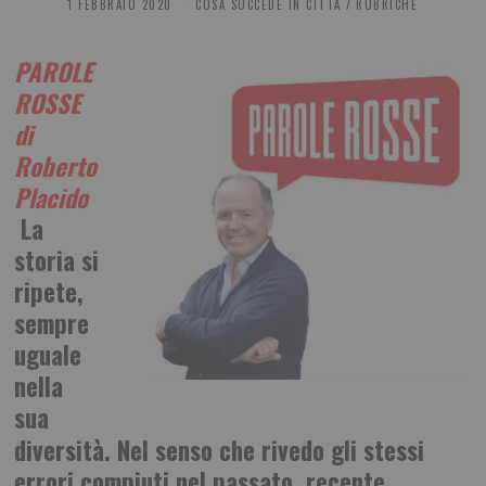
1 FEBBRAIO 2020
COSA SUCCEDE IN CITTÀ
/
RUBRICHE
PAROLE
ROSSE
di
Roberto
Placido
La
storia si
ripete,
sempre
uguale
nella
sua
diversità. Nel senso che rivedo gli stessi
errori compiuti nel passato, recente