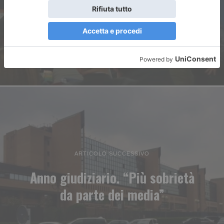
pensando all’emergenza
Embraco
ARTICOLO SUCCESSIVO
Anno giudiziario. “Più sobrietà
da parte dei media”