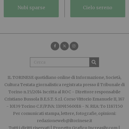
nubi sparse
cielo sereno
IL TORINESE
quotidiano online di Informazione, Società,
Cultura Testata giornalistica registrata presso il Tribunale di
Torino n.15/2014 Iscritta al ROC - Direttore responsabile
Cristiano Bussola B.E.S.T. S.r.l. Corso Vittorio Emanuele II, 167
- 10139 Torino C.F./P.IVA: 11091560018 - N. REA: To 1187150
Per comunicati stampa, lettere, fotografie, opinioni:
redazioneweb@iltorinese.it
Tutti i diritti riservati | Progetto Grafico
Increasily.com
|