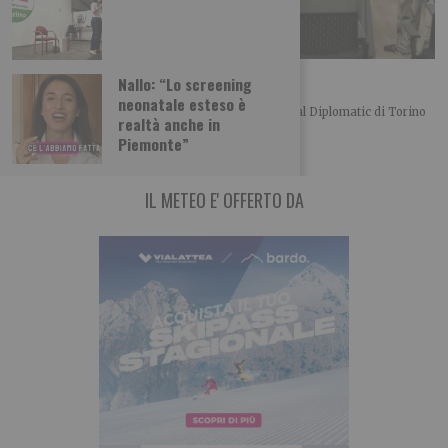
L’importanza del centro in politica
Nallo: “Lo screening
neonatale esteso è
Merlo, Nallo e Giachino a confronto Bel convegno al Diplomatic di Torino
realtà anche in
organizzato dalla UDC torinese
Piemonte”
IL METEO E' OFFERTO DA