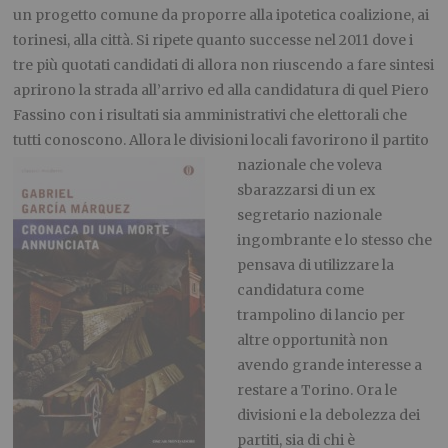
un progetto comune da proporre alla ipotetica coalizione, ai
torinesi, alla città. Si ripete quanto successe nel 2011 dove i
tre più quotati candidati di allora non riuscendo a fare sintesi
aprirono la strada all’arrivo ed alla candidatura di quel Piero
Fassino con i risultati sia amministrativi che elettorali che
tutti conoscono. Allora le divisioni locali favorirono il partito
nazionale che voleva
sbarazzarsi di un ex
segretario nazionale
ingombrante e lo stesso che
pensava di utilizzare la
candidatura come
trampolino di lancio per
altre opportunità non
avendo grande interesse a
restare a Torino. Ora le
divisioni e la debolezza dei
partiti, sia di chi è