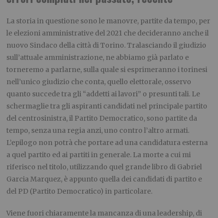
La storia in questione sono le manovre, partite da tempo, per
le elezioni amministrative del 2021 che decideranno anche il
nuovo Sindaco della città di Torino. Tralasciando il giudizio
sull’attuale amministrazione, ne abbiamo già parlato e
torneremo a parlarne, sulla quale si esprimeranno i torinesi
nell’unico giudizio che conta, quello elettorale, osservo
quanto succede tra gli “addetti ai lavori” o presunti tali. Le
schermaglie tra gli aspiranti candidati nel principale partito
del centrosinistra, il Partito Democratico, sono partite da
tempo, senza una regia anzi, uno contro l’altro armati.
L’epilogo non potrà che portare ad una candidatura esterna
a quel partito ed ai partiti in generale. La morte a cui mi
riferisco nel titolo, utilizzando quel grande libro di Gabriel
Garcia Marquez, è appunto quella dei candidati di partito e
del PD (Partito Democratico) in particolare.
Viene fuori chiaramente la mancanza di una leadership, di