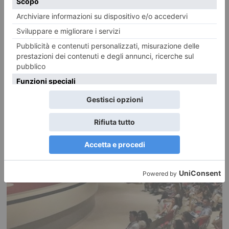
IMPRENDITORE TORINESE COMPIE 50 ANNI, INREGALO CHIEDE
DONAZIONI PER ONLUS
Successo per il ‘compleanno solidale’ di Cristiano Bilucaglia, il mecenate
che azzera le bollette di luce