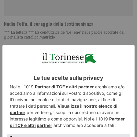
Nadia Toffa, il coraggio della testimonianza
*** La lettera *** La conduttrice de ‘Le Jene’ nelle parole accorate del
giornalista cattolico Maurizio