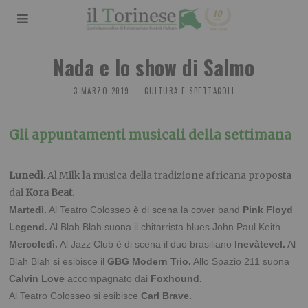
Nada e lo show di Salmo
3 MARZO 2019
CULTURA E SPETTACOLI
Gli appuntamenti musicali della settimana
Lunedì.
Al Milk la musica della tradizione africana proposta
dai
Kora Beat.
Martedì.
Al Teatro Colosseo è di scena la cover band
Pink Floyd
Legend.
Al Blah Blah suona il chitarrista blues John Paul Keith.
Mercoledì.
Al Jazz Club è di scena il duo brasiliano
Inevàtevel.
Al
Blah Blah si esibisce il
GBG Modern Trio.
Allo Spazio 211 suona
Calvin Love
accompagnato dai
Foxhound.
Al Teatro Colosseo si esibisce
Carl Brave.