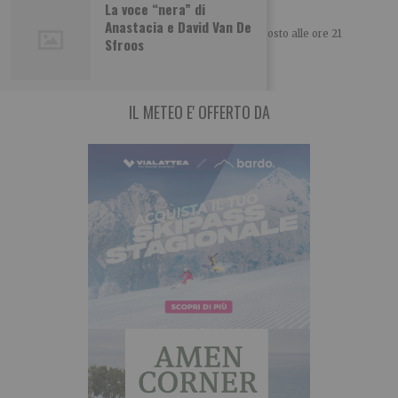
Festival’
La voce “nera” di
Anastacia e David Van De
Nella cornice del Forte di Fenestrelle dal 12 al 15 agosto alle ore 21
Sfroos
‘Narrazioni Parallele
IL METEO E' OFFERTO DA