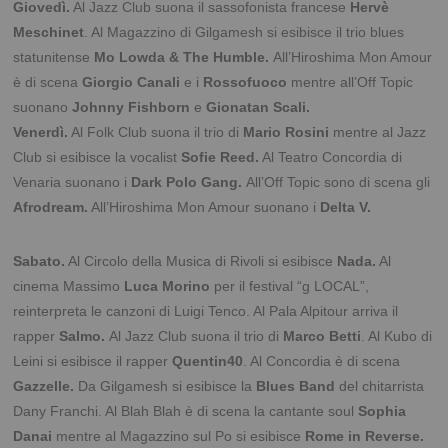
Giovedì.
Al Jazz Club suona il sassofonista francese
Hervè
Meschinet
. Al Magazzino di Gilgamesh si esibisce il trio blues
statunitense
Mo Lowda & The Humble.
All’Hiroshima Mon Amour
è di scena
Giorgio Canali
e i
Rossofuoco
mentre all’Off Topic
suonano
Johnny Fishborn
e
Gionatan Scali.
Venerdì.
Al Folk Club suona il trio di
Mario Rosini
mentre al Jazz
Club si esibisce la vocalist
Sofie Reed.
Al Teatro Concordia di
Venaria suonano i
Dark Polo Gang.
All’Off Topic sono di scena gli
Afrodream.
All’Hiroshima Mon Amour suonano i
Delta V.
Sabato.
Al Circolo della Musica di Rivoli si esibisce
Nada.
Al
cinema Massimo
Luca Morino
per il festival “g LOCAL”,
reinterpreta le canzoni di Luigi Tenco. Al Pala Alpitour arriva il
rapper
Salmo.
Al Jazz Club suona il trio di
Marco Betti
. Al Kubo di
Leini si esibisce il rapper
Quentin40
. Al Concordia è di scena
Gazzelle.
Da Gilgamesh si esibisce la
Blues Band
del chitarrista
Dany Franchi. Al Blah Blah è di scena la cantante soul
Sophia
Danai
mentre al Magazzino sul Po si esibisce
Rome in Reverse.