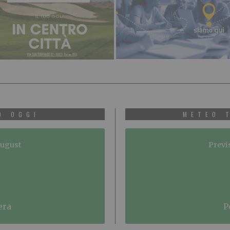
O OGGI
METEO 
August
Previ
era