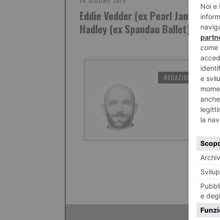
16 GIUGNO 2019
Eddie Vedder (ex Pearl Jam) e Ton
Hadley (ex Spandau Ballet)
REDAZIONE IL TORI