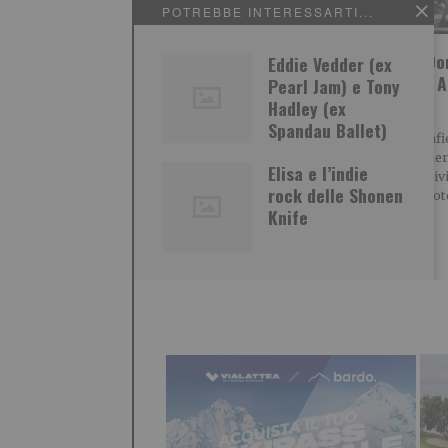
POTREBBE INTERESSARTI...
Il fantasma del castello
“Mario Do
Eddie Vedder (ex
di Agliè
Inediti”. A
Pearl Jam) e Tony
Bard”
Hadley (ex
A cura di Piemonteitalia.eu
Spandau Ballet)
Leggi l’articolo:
Le fotografie
https://www.piemonteitalia.e
bianco e ner
Elisa e l’indie
u/it/curiosita/il-fantasma-
dall’“Archivi
rock delle Shonen
del-castello-di-agliè Leggi
massimi fot
qui le ultime notizie: IL
Knife
TORINESE