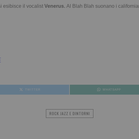
 esibisce il vocalist
Venerus.
Al Blah Blah suonano i californi
E
TWITTER
WHATSAPP
ROCK JAZZ E DINTORNI