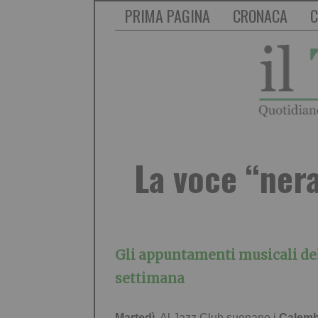
PRIMA PAGINA
CRONACA
C
La voce “nera
Gli appuntamenti musicali de
settimana
Martedì.
Al Jazz Club suonano i
Calemb