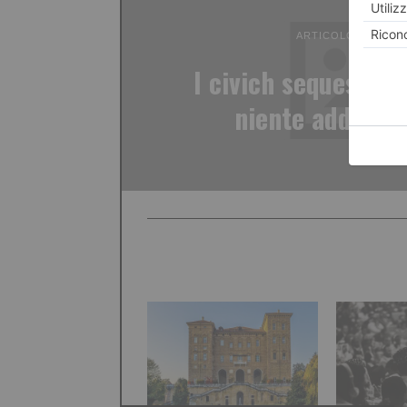
ARTICOLO PRECED
I civich sequestran
niente addio al