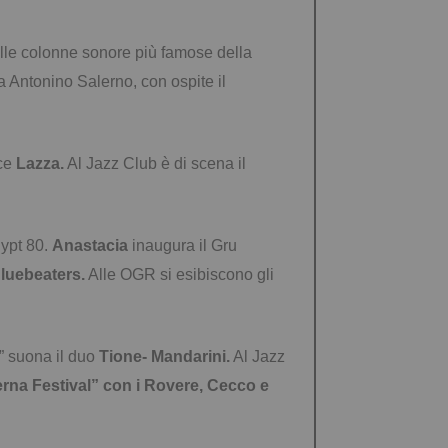
lle colonne sonore più famose della
da Antonino Salerno, con ospite il
sce
Lazza.
Al Jazz Club è di scena il
gypt 80.
Anastacia
inaugura il Gru
luebeaters.
Alle OGR si esibiscono gli
” suona il duo
Tione- Mandarini.
Al Jazz
aerna Festival” con i Rovere, Cecco e