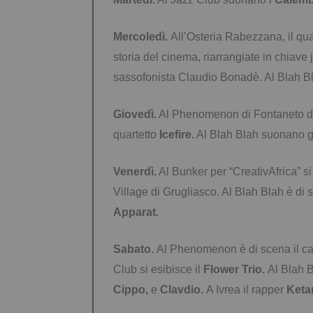
Mercoledì.
All’Osteria Rabezzana, il qua
storia del cinema, riarrangiate in chiave 
sassofonista Claudio Bonadè. Al Blah Bl
Giovedì.
Al Phenomenon di Fontaneto d’
quartetto
Icefire.
Al Blah Blah suonano g
Venerdì.
Al Bunker per “CreativAfrica” s
Village di Grugliasco. Al Blah Blah è di s
Apparat.
Sabato.
Al Phenomenon è di scena il c
Club si esibisce il
Flower Trio.
Al Blah B
Cippo,
e
Clavdio.
A Ivrea il rapper
Keta