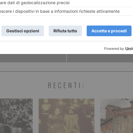
ENTE
ART
o limousine:
EX DIPEND
 nubilato
DA
RECENTI: