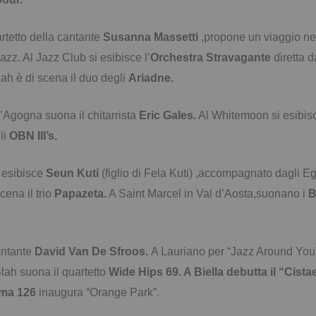
rtetto della cantante
Susanna Massetti
,propone un viaggio ne
jazz. Al Jazz Club si esibisce l’
Orchestra Stravagante
diretta 
ah è di scena il duo degli
Ariadne.
Agogna suona il chitarrista
Eric Gales.
Al Whitemoon si esibi
li
OBN III’s.
i esibisce
Seun Kuti
(figlio di Fela Kuti) ,accompagnato dagli E
cena il trio
Papazeta.
A Saint Marcel in Val d’Aosta,suonano i
B
antante
David Van De Sfroos.
A Lauriano per “Jazz Around You
lah suona il quartetto
Wide Hips 69. A Biella debutta il “Cist
ma 126
inaugura “Orange Park”.