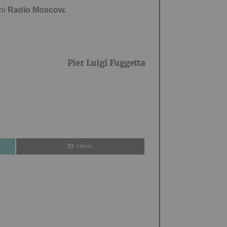
ani
Radio Moscow.
Pier Luigi Fuggetta
EMAIL