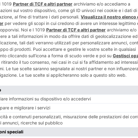
26 MAGGIO 2019
19 MAG
y
Elisa e l’indie rock delle Shonen Knife
Enri
NESE
POST RECENTI