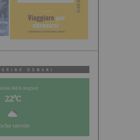
TORINO DOMANI
sioni del 8 August
22°C
poche nuvole