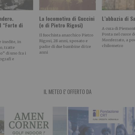
ndero.
La locomotiva di Guccini
L’abbazia di S
l “Forte di
(e di Pietro Rigosi)
A cura di Piemont
Posta nel cuore d
Il fuochista anarchico Pietro
Monferrato, a poc
Rigosi, 28 anni, sposato e
 inedite, in
chilometro
padre di due bambine di tre
o, tratte
anni
o” di uno fra i
ografi e
IL METEO E' OFFERTO DA