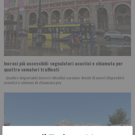
Incroci più accessibili: segnalatori acustici e chiamata per
quattro semafori trafficati
Quattro importanti incroci cittadini saranno dotati di nuovi dispositivi
acustici e sistemi di chiamata per