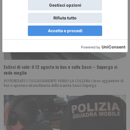
Eclissi di sole: il 12 agosto in bus e sulla Sassi – Superga si
vede meglio
POTENZIATI I COLLEGAMENTI VERSO LA COLLINA Corse aggiuntive di
bus e apertura straordinaria della tranvia Sassi-Superga