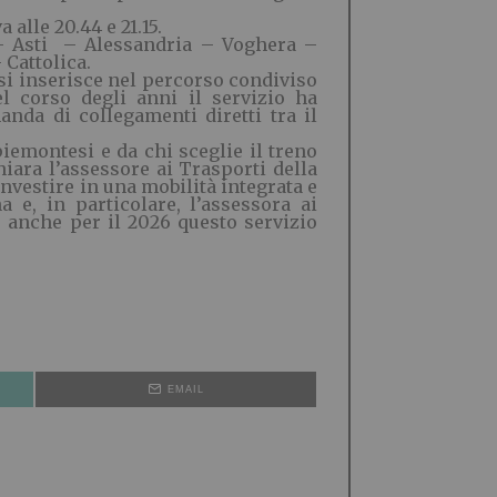
 alle 20.44 e 21.15.
o – Asti – Alessandria – Voghera –
Cattolica.
si inserisce nel percorso condiviso
el corso degli anni il servizio ha
nda di collegamenti diretti tra il
iemontesi e da chi sceglie il treno
ara l’assessore ai Trasporti della
estire in una mobilità integrata e
 e, in particolare, l’assessora ai
e anche per il 2026 questo servizio
EMAIL