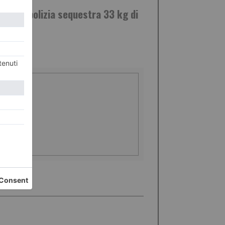
cio: la polizia sequestra 33 kg di
ish