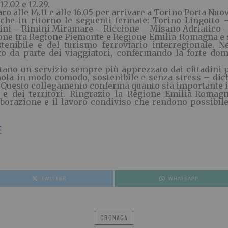
2.02 e 12.29.
o alle 14.11 e alle 16.05 per arrivare a Torino Porta Nuova
 che in ritorno le seguenti fermate: Torino Lingott
ini – Rimini Miramare – Riccione – Misano Adriatico – 
zione tra Regione Piemonte e Regione Emilia-Romagna e 
enibile e del turismo ferroviario interregionale. N
o da parte dei viaggiatori, confermando la forte doma
ano un servizio sempre più apprezzato dai cittadini p
ola in modo comodo, sostenibile e senza stress – dichi
Questo collegamento conferma quanto sia importante inv
 e dei territori. Ringrazio la Regione Emilia-Romagna
aborazione e il lavoro condiviso che rendono possibil
E
TWITTER
WHATSAPP
CRONACA