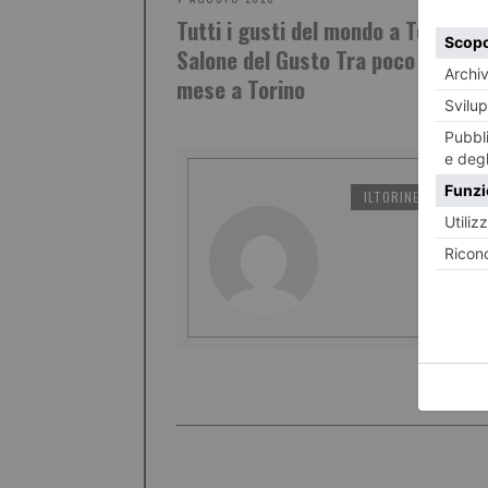
Tutti i gusti del mondo a Terra M
Salone del Gusto Tra poco più di u
mese a Torino
ILTORINESE
PO