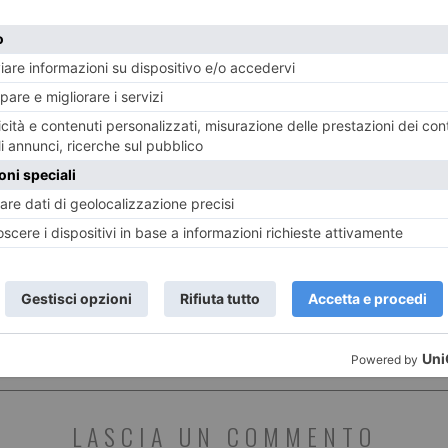
adre
Caldo, tregua solo temporanea: Torino
Spac
n
e Piemonte verso un Ferragosto
hash
ancora rovente
ST RECENTI
LASCIA UN COMMENTO