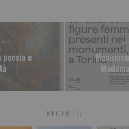
ENTE
ART
 poesia e
Monumenta
ità
Madama.
RECENTI: