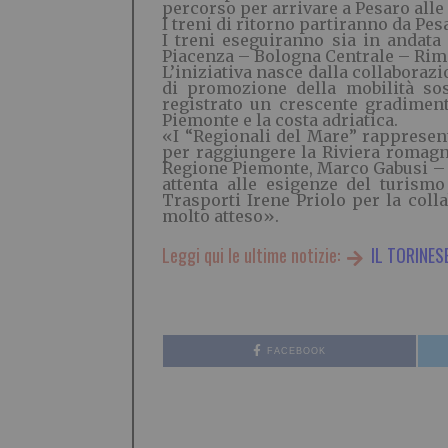
percorso per arrivare a Pesaro alle 1
I treni di ritorno partiranno da Pesar
I treni eseguiranno sia in andata
Piacenza – Bologna Centrale – Rim
L’iniziativa nasce dalla collabora
di promozione della mobilità sost
registrato un crescente gradiment
Piemonte e la costa adriatica.
«I “Regionali del Mare” rappresent
per raggiungere la Riviera romagn
Regione Piemonte, Marco Gabusi – 
attenta alle esigenze del turismo
Trasporti Irene Priolo per la coll
molto atteso».
Leggi qui le ultime notizie:
IL TORINES
FACEBOOK