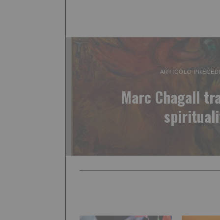
ARTICOLO PRECED
Marc Chagall tra
spiritual