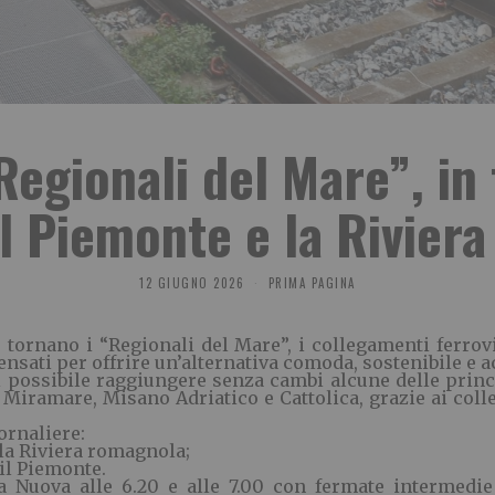
Regionali del Mare”, in
il Piemonte e la Rivier
12 GIUGNO 2026
PRIMA PAGINA
tornano i “Regionali del Mare”, i collegamenti ferrovia
sati per offrire un’alternativa comoda, sostenibile e ac
i possibile raggiungere senza cambi alcune delle princi
Miramare, Misano Adriatico e Cattolica, grazie ai colle
ornaliere:
 la Riviera romagnola;
 il Piemonte.
a Nuova alle 6.20 e alle 7.00 con fermate intermedie 