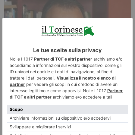
IMPRENDITORE TORINESE COMPIE 50 ANNI, INREGALO CHIEDE
DONAZIONI PER ONLUS
Successo per il ‘compleanno solidale’ di Cristiano Bilucaglia, il mecenate
che azzera le bollette di luce