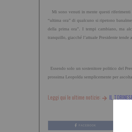
Mi sono venuti in mente questi riferimenti s
“ultima ora” di qualcuno si ripetono banalme
della prima ora”.
I tempi cambiano, ma alcu
tranquillo, giacché l’attuale Presidente tende a
Essendo solo un sostenitore politico del Pres
prossima Leopolda semplicemente per ascoltar
Leggi qui le ultime notizie:
IL TORINES
FACEBOOK