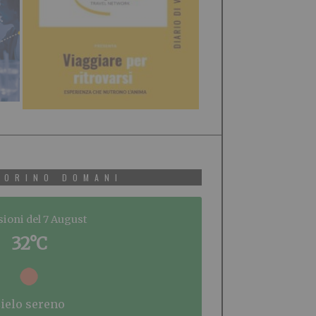
TORINO DOMANI
sioni del 7 August
32°C
cielo sereno