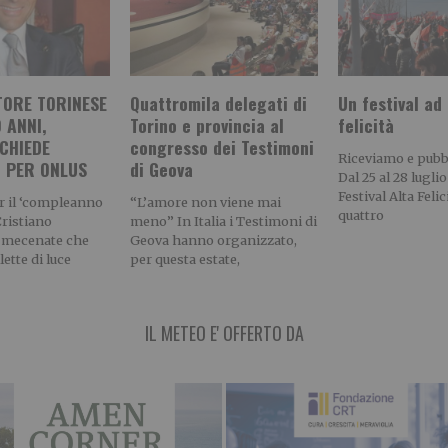
TORE TORINESE
Quattromila delegati di
Un festival ad 
 ANNI,
Torino e provincia al
felicità
CHIEDE
congresso dei Testimoni
Riceviamo e pub
I PER ONLUS
di Geova
Dal 25 al 28 luglio
Festival Alta Felic
r il ‘compleanno
“L’amore non viene mai
quattro
Cristiano
meno” In Italia i Testimoni di
il mecenate che
Geova hanno organizzato,
lette di luce
per questa estate,
IL METEO E' OFFERTO DA