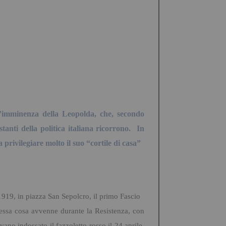
ll’imminenza della Leopolda, che, secondo
anti della politica italiana ricorrono. In
 privilegiare molto il suo “cortile di casa”
 1919, in piazza San Sepolcro, il primo Fascio
essa cosa avvenne durante la Resistenza, con
vano indossato il fazzoletto rosso il 24 aprile,