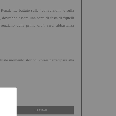
Renzi. Le battute sulle “conversioni” e sulla
dovrebbe essere una sorta di festa di “quelli
 “renziano della prima ora”, sarei abbastanza
tuale momento storico, vorrei partecipare alla
EMAIL