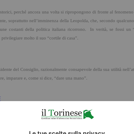
torici, perché ancora una volta si ripropongono di fronte al fenomeno 
nte, soprattutto nell’imminenza della Leopolda, che, secondo qualcuno, 
ne costanti della politica italiana ricorrono. In verità, se fossi un
 privilegiare molto il suo “cortile di casa”.
idente del Consiglio, razionalmente consapevole della sua utilità nell’at
e, imparare e, come si dice, “dare una mano”.
E
TWITTER
WHATSAPP