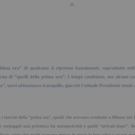
di
ultima ora” di qualcuno si ripetono banalmente, soprattutto ne
esta di “quelli della prima ora”.
I tempi cambiano, ma alcune cost
a”, sarei abbastanza tranquillo, giacché l’attuale Presidente tende a
i fascisti della “prima ora”, quelli che avevano costituito a Milano nel
 serpeggiò una polemica fra sansepolcristi e quelli “arrivati dopo”.
St
stificata, visto che molti avevano messo in gioco la loro vita) a quanti ave