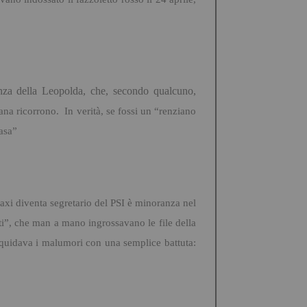
enza della Leopolda, che, secondo qualcuno,
iana ricorrono. In verità, se fossi un “renziano
casa”
xi diventa segretario del PSI è minoranza nel
ti”, che man a mano ingrossavano le file della
liquidava i malumori con una semplice battuta: