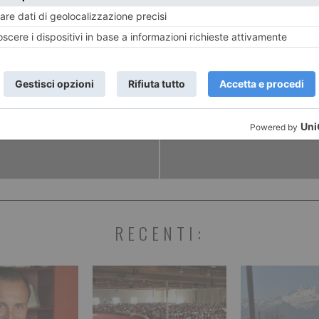
ENTE
ART
iornalista Rai
Visita per 
 razzismo
Museo di 
RECENTI: