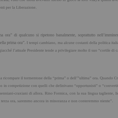
nti per la Liberazione.
tima ora” di qualcuno si ripetono banalmente, soprattutto nell’immin
della prima ora”.
I tempi cambiano, ma alcune costanti della politica ital
giacché l’attuale Presidente tende a privilegiare molto il suo “cortile di 
na ricompare il tormentone della “prima” o dell’”ultima” ora.
Quando Cra
rano in competizione con quelli che definivano “opportunisti” o “converti
enniani-craxiani di allora.
Rino Formica, con la sua lingua tagliente, 
lla terza ora, saremmo ancora in minoranza e non conteremmo niente”.