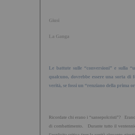
Giusi
La Ganga
Le battute sulle “conversioni” e sulla “
qualcuno, dovrebbe essere una sorta di f
verità, se fossi un “renziano della prima or
Ricordate chi erano i “sansepolcristi”? Erano 
di combattimento. Durante tutto il ventennio
l’esplicita critica (per la verità alquanto giu