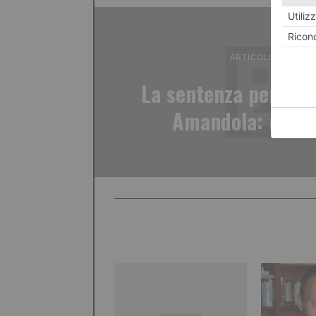
ARTICOLO PRECED
La sentenza per il g
Amandola: non è