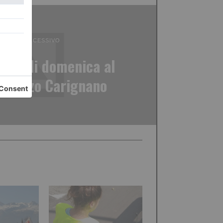
ICOLO SUCCESSIVO
disabili domenica al
Palazzo Carignano