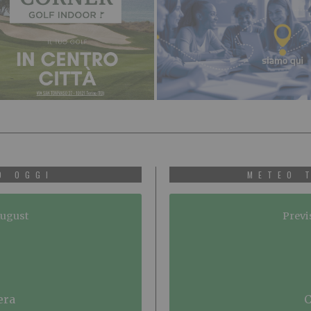
O OGGI
METEO 
August
Previ
era