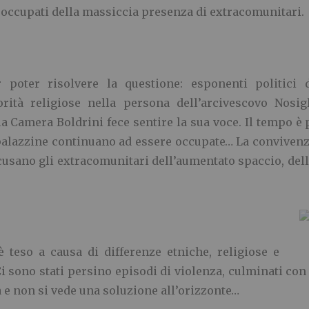
preoccupati della massiccia presenza di extracomunitari.
 poter risolvere la questione: esponenti politici 
orità religiose nella persona dell’arcivescovo Nosig
a Camera Boldrini fece sentire la sua voce. Il tempo è 
alazzine continuano ad essere occupate… La convivenza c
ccusano gli extracomunitari dell’aumentato spaccio, del
è teso a causa di differenze etniche, religiose e
sono stati persino episodi di violenza, culminati con l
 e non si vede una soluzione all’orizzonte…