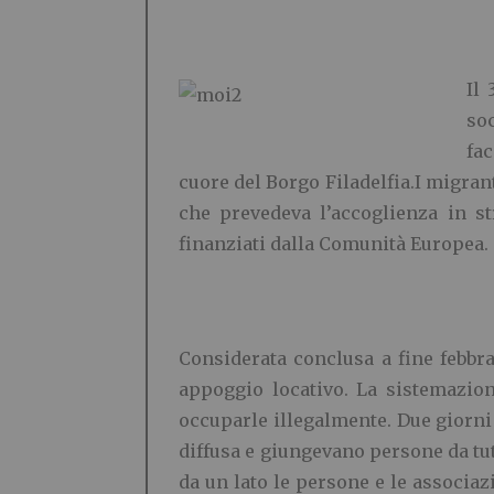
Il
so
fac
cuore del Borgo Filadelfia.I migran
che prevedeva l’accoglienza in st
finanziati dalla Comunità Europea.
Considerata conclusa a fine febbr
appoggio locativo. La sistemazio
occuparle illegalmente. Due giorni
diffusa e giungevano persone da tutta
da un lato le persone e le associaz