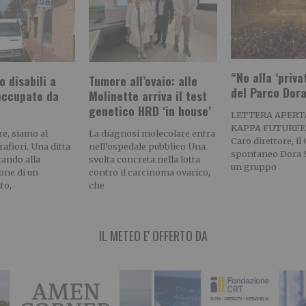
“No alla ‘priva
 disabili a
Tumore all’ovaio: alle
del Parco Dor
 occupato da
Molinette arriva il test
genetico HRD ‘in house’
LETTERA APERT
KAPPA FUTURFE
re, siamo al
La diagnosi molecolare entra
Caro direttore, il
rafiori. Una ditta
nell’ospedale pubblico Una
spontaneo Dora S
rando alla
svolta concreta nella lotta
un gruppo
ione di un
contro il carcinoma ovarico,
to,
che
IL METEO E' OFFERTO DA