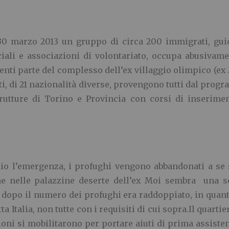
 30 marzo 2013 un gruppo di circa 200 immigrati, guid
ciali e associazioni di volontariato, occupa abusivam
enti parte del complesso dell’ex villaggio olimpico (ex
ti, di 21 nazionalità diverse, provengono tutti dal pr
rutture di Torino e Provincia con corsi di inseriment
aio l’emergenza, i profughi vengono abbandonati a se
ne nelle palazzine deserte dell’ex Moi sembra una so
 dopo il numero dei profughi era raddoppiato, in quanto
 Italia, non tutte con i requisiti di cui sopra.Il quarti
ioni si mobilitarono per portare aiuti di prima assistenz