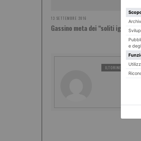
13 SETTEMBRE 2016
Gassino meta dei “soliti ignoti”
ILTORINESE
PO