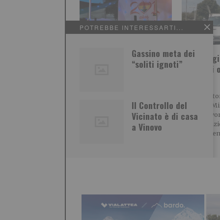
POTREBBE INTERESSARTI...
Gassino meta dei
Madonna di Urkupiña:
Parcheggio
“soliti ignoti”
Feste e Parata
Mirafiori
Folkloristica Boliviana
camion
La Comunità Boliviana di
Caro diretto
Il Controllo del
Torino e il Comitato
quartiere Mi
Vicinato è di casa
Organizzatore ha promosso
che sta lavo
a Torino le Feste
ristrutturaz
a Vinovo
commemorative
appartamen