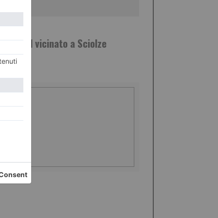
GGIO 2016
ollo del vicinato a Sciolze