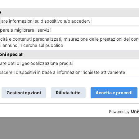
1 GIUGNO 2016
26 MA
Il Controllo del Vicinato è di casa a
Contr
Vinovo
ST RECENTI