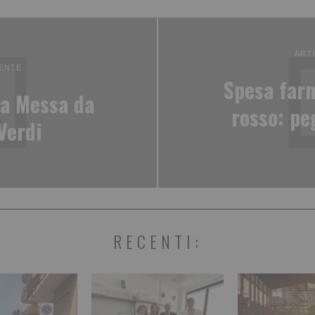
ART
ENTE
Spesa farm
la Messa da
rosso: peg
Verdi
RECENTI: