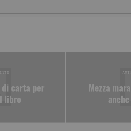
ENTE
ART
 di carta per
Mezza marat
l libro
anche 