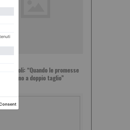
BRAIO 2017
ldo Napoli: “Quando le promesse
torali sono a doppio taglio”