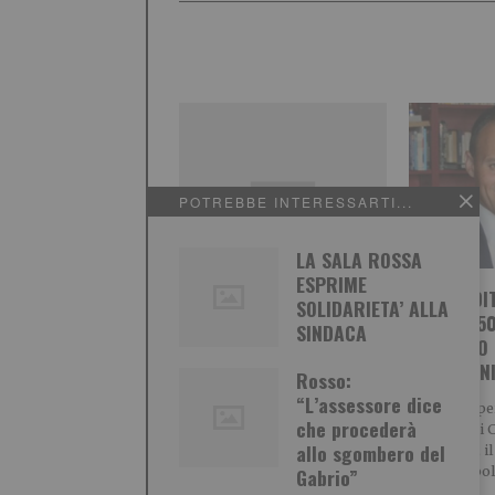
POTREBBE INTERESSARTI...
LA SALA ROSSA
ESPRIME
IMPRENDI
SOLIDARIETA’ ALLA
COMPIE 50
SINDACA
Nadia Toffa, il coraggio
INREGALO 
della testimonianza
DONAZION
Rosso:
“L’assessore dice
*** La lettera *** La
Successo pe
conduttrice de ‘Le Jene’ nelle
che procederà
solidale’ di 
parole accorate del
allo sgombero del
Bilucaglia, 
giornalista cattolico Maurizio
azzera le bol
Gabrio”