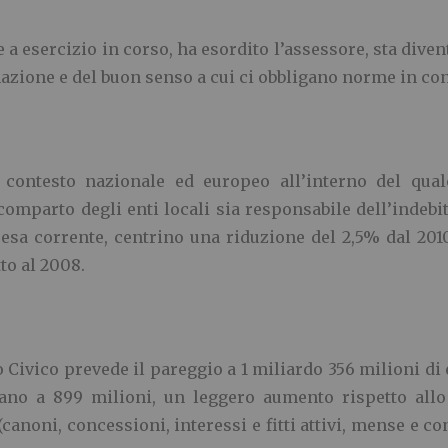
e a esercizio in corso, ha esordito l’assessore, sta div
azione e del buon senso a cui ci obbligano norme in con
l contesto nazionale ed europeo all’interno del qual
omparto degli enti locali sia responsabile dell’indebit
pesa corrente, centrino una riduzione del 2,5% dal 2010
to al 2008.
 Civico prevede il pareggio a 1 miliardo 356 milioni di 
tano a 899 milioni, un leggero aumento rispetto al
(canoni, concessioni, interessi e fitti attivi, mense e c