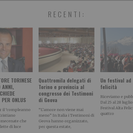
RECENTI:
TORE TORINESE
Quattromila delegati di
Un festival ad 
 ANNI,
Torino e provincia al
felicità
CHIEDE
congresso dei Testimoni
Riceviamo e pub
I PER ONLUS
di Geova
Dal 25 al 28 luglio
Festival Alta Felic
r il ‘compleanno
“L’amore non viene mai
quattro
Cristiano
meno” In Italia i Testimoni di
il mecenate che
Geova hanno organizzato,
lette di luce
per questa estate,