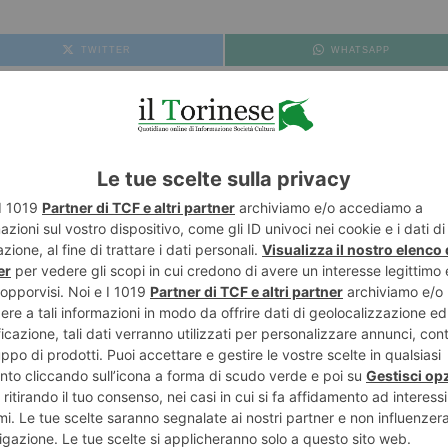
TWITTER
WHATSAPP
DA PALAZZO CIVICO
POTREBBE INTERESSARTI...