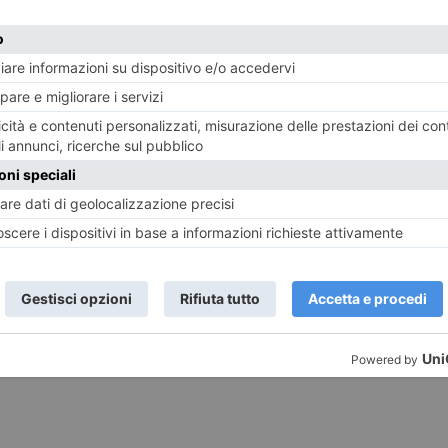
22 MARZO 2017
20 FEB
IETA’
Rosso: “L’assessore dice che
Osva
procederà allo sgombero del Gabrio”
elet
ST RECENTI