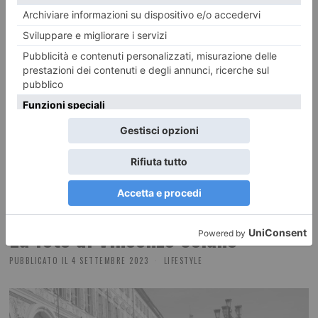
Magnifica Torino / La città vista dall’alto
La foto di Vincenzo Solano
PUBBLICATO IL
4 SETTEMBRE 2023
LIFESTYLE