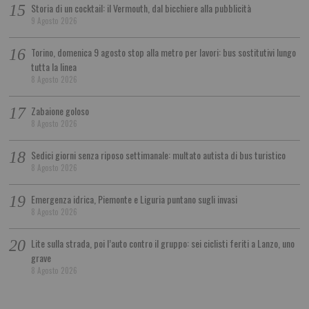
Storia di un cocktail: il Vermouth, dal bicchiere alla pubblicità
9 Agosto 2026
Torino, domenica 9 agosto stop alla metro per lavori: bus sostitutivi lungo
tutta la linea
8 Agosto 2026
Zabaione goloso
8 Agosto 2026
Sedici giorni senza riposo settimanale: multato autista di bus turistico
8 Agosto 2026
Emergenza idrica, Piemonte e Liguria puntano sugli invasi
8 Agosto 2026
Lite sulla strada, poi l’auto contro il gruppo: sei ciclisti feriti a Lanzo, uno
grave
8 Agosto 2026