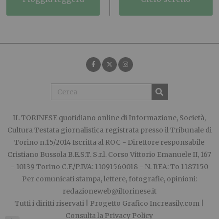
IL TORINESE
quotidiano online di Informazione, Società,
Cultura Testata giornalistica registrata presso il Tribunale di
Torino n.15/2014 Iscritta al ROC - Direttore responsabile
Cristiano Bussola B.E.S.T. S.r.l. Corso Vittorio Emanuele II, 167
- 10139 Torino C.F./P.IVA: 11091560018 - N. REA: To 1187150
Per comunicati stampa, lettere, fotografie, opinioni:
redazioneweb@iltorinese.it
Tutti i diritti riservati | Progetto Grafico
Increasily.com
|
Consulta la
Privacy Policy