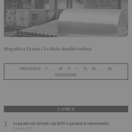
Magnifica Torino / La Mole, insolita veduta
PRECEDENTE
1
…
10
11
12
13
14
…
26
SUCCESSIVO
LE ULTIME 20
La garante dei detenuti: più diritti e garanzie di reinserimento
9 Agosto 2026