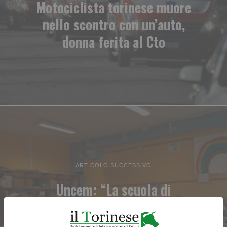
Motociclista torinese muore
nello scontro con un’auto,
donna ferita al Cto
ARTICOLO SUCCESSIVO
Uncem: “La scuola di
montagna non è la scuola di
città”