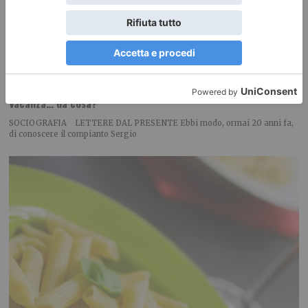
Vacanza… da cosa?
SOCIOGRAFIA LETTERE DAL PRESENTE Ebbi modo, ormai 20 anni fa,
di conoscere il compianto Sergio