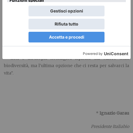
La testimonianza e l’allarme lanciato dal Bhutan è che se lo
sviluppo mondiale non diventa subito sostenibile, a rischiare
la catastrofe non è l’ambiente, ma la vita umana.
“Proteggere il nostro Paese avvolgendolo di foreste – ha
affermato
Jigme Khesar Namgyel Wangchuck re del Bhutan
– non è un’utopia nostalgica ispirata dal valore della
biodiversità, ma l’ultima opzione che ci resta per salvarci la
vita”.
*
Ignazio Garau
Presidente Italiabio