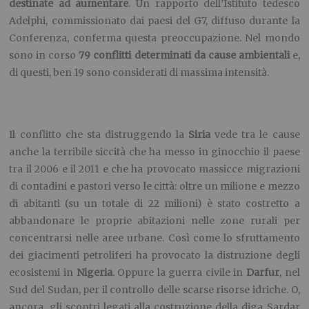
destinate ad aumentare
. Un rapporto dell’Istituto tedesco
Adelphi, commissionato dai paesi del G7, diffuso durante la
Conferenza, conferma questa preoccupazione. Nel mondo
sono in corso
79 conflitti determinati da cause ambientali
e,
di questi, ben 19 sono considerati di massima intensità.
Il conflitto che sta distruggendo la
Siria
vede tra le cause
anche la terribile siccità che ha messo in ginocchio il paese
tra il 2006 e il 2011 e che ha provocato massicce migrazioni
di contadini e pastori verso le città: oltre un milione e mezzo
di abitanti (su un totale di 22 milioni) è stato costretto a
abbandonare le proprie abitazioni nelle zone rurali per
concentrarsi nelle aree urbane. Così come lo sfruttamento
dei giacimenti petroliferi ha provocato la distruzione degli
ecosistemi in
Nigeria
. Oppure la guerra civile in
Darfur
, nel
Sud del Sudan, per il controllo delle scarse risorse idriche. O,
ancora, gli scontri legati alla costruzione della diga Sardar