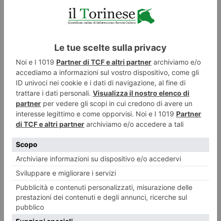
ecco che il gesto, e le scelte, del piccolo
Regno del Bhutan
assumono l’importanza di indicare il percorso per cambiare
il mondo: un esempio da ammirare e da seguire, una scelta
da non sottovalutare, accecati come siamo dai parametri di
un’economia finanziaria che, alla fine, ci ha lasciato in
brache
di tela
.
Il dono del regno himalayano, uno dei paesi più piccoli e più
fragili al mondo, che è pure tra quelli con il minor impatto
globale sulle risorse naturali, annunciato dagli emissari del
re alla Conferenza di Parigi per dare il proprio contributo
alla lotta contro l’incremento delle concentrazioni di
carbonio nell’atmosfera, è quello di impegnarsi a mantenere
per sempre coperto di foreste almeno il 60% della superficie
nazionale, che sarà conservato “in perpetuo”, come
“patrimonio collettivo del mondo”.