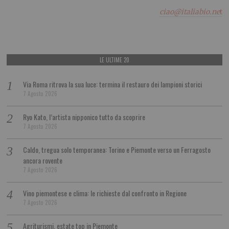
ciao@italiabio.ne
t
LE ULTIME 20
Via Roma ritrova la sua luce: termina il restauro dei lampioni storici
7 Agosto 2026
Ryo Kato, l’artista nipponico tutto da scoprire
7 Agosto 2026
Caldo, tregua solo temporanea: Torino e Piemonte verso un Ferragosto
ancora rovente
7 Agosto 2026
Vino piemontese e clima: le richieste dal confronto in Regione
7 Agosto 2026
Agriturismi, estate top in Piemonte