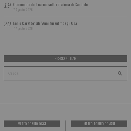
Camion perde il carico sulla rotatoria di Candiolo
7 Agosto 2026
Ennio Caretto: Gli “Anni furenti” degli Usa
7 Agosto 2026
RICERCA NOTIZIE
METEO TORINO OGGI
METEO TORINO DOMANI