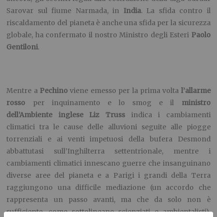
Sarovar sul fiume Narmada, in
India
. La sfida contro il
riscaldamento del pianeta è anche una sfida per la sicurezza
globale, ha confermato il nostro Ministro degli Esteri
Paolo
Gentiloni
.
Mentre a
Pechino
viene emesso per la prima volta
l’allarme
rosso
per inquinamento e lo smog e il
ministro
dell’Ambiente inglese Liz Truss
indica i cambiamenti
climatici tra le cause delle alluvioni seguite alle piogge
torrenziali e ai venti impetuosi della bufera Desmond
abbattutasi sull’Inghilterra settentrionale, mentre i
cambiamenti climatici innescano guerre che insanguinano
diverse aree del pianeta e a Parigi i grandi della Terra
raggiungono una difficile mediazione (un accordo che
rappresenta un passo avanti, ma che da solo non è
sufficiente, come sottolineano scienziati e ambientalisti),