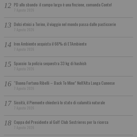
PD allo sbando: il campo largo è una finzione, comanda Conte!
7 Agosto 2026
Dolci etnici a Torino, il viaggio nel mondo passa dalle pasticcerie
7 Agosto 2026
Iren Ambiente acquista il 66% di ETAmbiente
7 Agosto 2026
Spaccio: la polizia sequestra 33 kg di hashish
7 Agosto 2026
“Buona Fortuna Ribelli – Back To Mine” Nell’Alta Langa Cuneese
7 Agosto 2026
Siccità, il Piemonte chiederà lo stato di calamità naturale
7 Agosto 2026
Coppa del Presidente al Golf Club Sestrieres per la ricerca
7 Agosto 2026