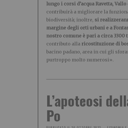
lungo i corsi d’acqua Ravetta, Vallo
contribuirà a migliorare la funziona
biodiversità; inoltre,
si realizzeran
margine degli orti urbani e a Fonta
nostro comune è pari a circa 3300 t
contributo alla
ricostituzione di bo
bacino padano, area in cui gli sfora
purtroppo molto numerosi».
L’apoteosi dell
Po
PUBBLICATO IL
26 OTTOBRE 2022
ECONOMIA E 