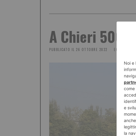
A Chieri 500 n
PUBBLICATO IL
26 OTTOBRE 2022
ECONOMIA E 