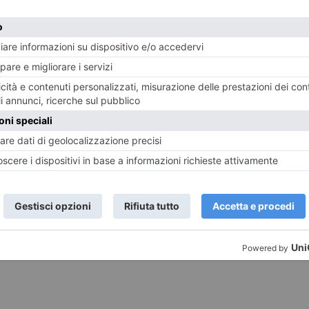
e realizzate
grazie al progetto sulla forestazione