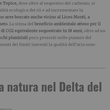
 e Tepice,
dove oltre al sequestro del carbonio, si
lità ecologica dei rii e ad incrementare la
no aree boscate anche vicino al Liceo Monti, a
neto.
La stima del
beneficio ambientale atteso per il
 di CO2 equivalente sequestrate in 18 anni,
oltre ad un
schi planiziali
poco presenti nelle pianure del
menti dei limiti inerenti la qualità dell’aria sono
a natura nel Delta del
SOCIETA'