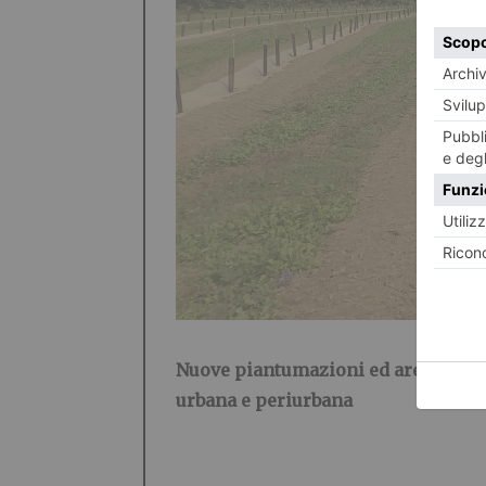
Nuove piantumazioni ed aree boscat
urbana e periurbana