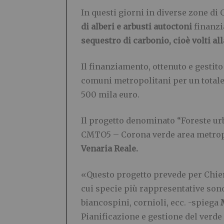
In questi giorni in diverse zone di
di alberi e arbusti autoctoni
finanzia
sequestro di carbonio, cioè volti al
Il finanziamento, ottenuto e gestito
comuni metropolitani per un totale d
500 mila euro.
Il progetto denominato “Foreste ur
CMTO5 – Corona verde area metropo
Venaria Reale.
«Questo progetto prevede per Chie
cui specie più rappresentative sono p
biancospini, cornioli, ecc. -spiega
Pianificazione e gestione del verd