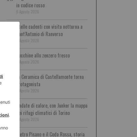
in codice rosso
6 Agosto 2026
Stelle cadenti con visita notturna a
Sant’Antonio di Ranverso
6 Agosto 2026
Zucchine allo zenzero fresco
6 Agosto 2026
La Ceramica di Castellamonte torna
protagonista
6 Agosto 2026
Ondate di calore, con Junker la mappa
dei rifugi climatici di Torino
6 Agosto 2026
Pietro Pisano e il Coda Rossa, storia