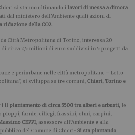
 Chieri si stanno ultimando i
lavori di messa a dimora
ti dal ministero dell’Ambiente quali azioni di
la riduzione della CO2.
 da Città Metropolitana di Torino, interessa 20
i circa 2,5 milioni di euro suddivisi in 5 progetti da
bane e periurbane nelle città metropolitane – Lotto
litana”, si sviluppa su tre comuni,
Chieri, Torino e
ri
il piantamento di circa 5500 tra alberi e arbusti,
le
ioppi, farnie, ciliegi, frassini, olmi, carpini,
Massimo CEPPI
, assessore all’Ambiente e alla
e pubblico del Comune di Chieri-
Si sta piantando