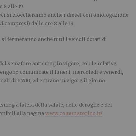
8 alle 19.
merci si bloccheranno anche i diesel con omologazione
ivi compresi) dalle ore 8 alle 19.
 si fermeranno anche tutti i veicoli dotati di
 del semaforo antismog in vigore, con le relative
 vengono comunicate il lunedì, mercoledì e venerdì,
onali di PM10, ed entrano in vigore il giorno
smog a tutela della salute, delle deroghe e del
onibili alla pagina
www.comune.torino.it/