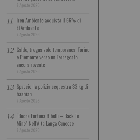
7 Agosto 2026
Iren Ambiente acquista il 66% di
ETAmbiente
7 Agosto 2026
Caldo, tregua solo temporanea: Torino
e Piemonte verso un Ferragosto
ancora rovente
7 Agosto 2026
Spaccio: la polizia sequestra 33 kg di
hashish
7 Agosto 2026
“Buona Fortuna Ribelli – Back To
Mine” Nell’Alta Langa Cuneese
7 Agosto 2026