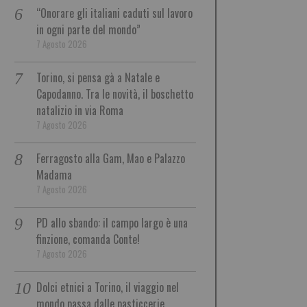
“Onorare gli italiani caduti sul lavoro
in ogni parte del mondo”
7 Agosto 2026
Torino, si pensa gà a Natale e
Capodanno. Tra le novità, il boschetto
natalizio in via Roma
7 Agosto 2026
Ferragosto alla Gam, Mao e Palazzo
Madama
7 Agosto 2026
PD allo sbando: il campo largo è una
finzione, comanda Conte!
7 Agosto 2026
Dolci etnici a Torino, il viaggio nel
mondo passa dalle pasticcerie