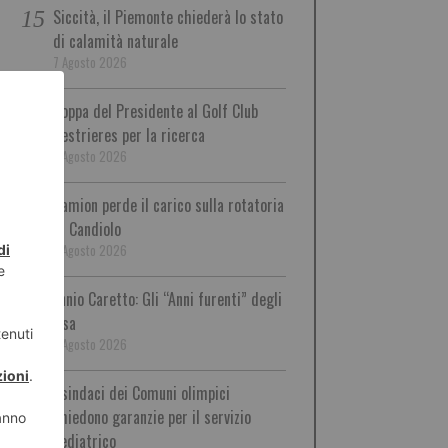
Siccità, il Piemonte chiederà lo stato
di calamità naturale
7 Agosto 2026
Coppa del Presidente al Golf Club
Sestrieres per la ricerca
7 Agosto 2026
Camion perde il carico sulla rotatoria
di Candiolo
7 Agosto 2026
Ennio Caretto: Gli “Anni furenti” degli
Usa
7 Agosto 2026
I sindaci dei Comuni olimpici
chiedono garanzie per il servizio
pediatrico