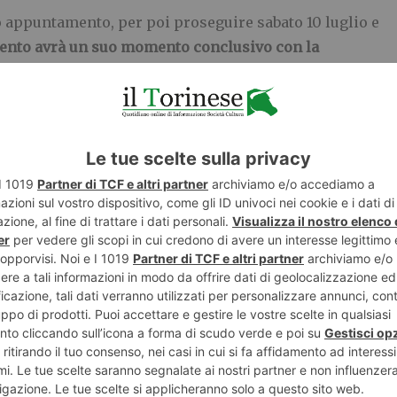
 appuntamento, per poi proseguire sabato 10 luglio e
nto avrà un suo momento conclusivo con la
’indagine artistica svolta
. Il progetto culminerà poi
rogramma a metà settembre, quale summa del percorso
appuntamenti, attraverso la narrazione di piante e
ione libera nell’intreccio a performance artistiche,
 Generali
sotto la guida di
SeminArt.
l
i (vincitore del bando SPACE di Compagnia San
 urbana di un parco in abbandono al fianco di un’area
n parco di
orti urbani
aperto a cittadini e visitatori e
 città e per riconnettersi alla natura.