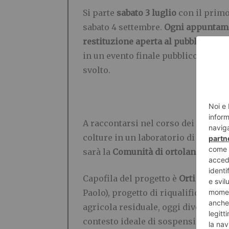
Si parte
sabato 3 luglio
con il primo
sabato 4 settembre.
Ogni appuntame
restituzione aperta al pubblico dell
in un evento finale pubblico in p
svolto.
A raccontarsi nel corso dei
quattro
colture in un laboratorio di espress
sarà la
Comunità di ortolani
di
Orti
Capofila del progetto è
Orti Genera
Paolo), progetto di riqualificazione
agricola residuale, oggi divenuto u
contesto ideale di sospensione della