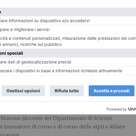
 il lockdown con l’incontro fra
Orti Generali
con il
la Compagnia Controluce Teatro d’Ombre (
Cora De
drez Chas
) per promuovere l’
indagine
sui possibili
rte (musica, teatro, danza e arti plastiche), scienza
 e processi educativi, in un’ottica di dialogo fra
nclusione sociale alla specializzazione.
da Cora De Maria, Alberto Jona e Jenaro Meléndrez
ie Lithwick, a cui si sono uniti Antonella Usai
Schiavone (docente del Dipartimento di Scienze
 (suonatore di corno e di corno delle alpi) e Ablaye
rratore).