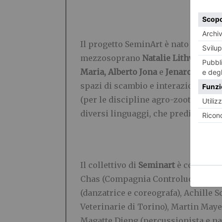
Il progetto SeminArt è nato durante
mezzosoprano
Natalie Lithwick
e 
Maria, Alberto Jona
e
Jenaro Melén
spazi di scambio e interazione fra a
(per le discipline agro-zootecniche)
diversi linguaggi, che predilige l’i
Il collettivo di
Seminart
è composto 
Chas (Compagnia Controluce) e Natal
(danzatrice e coreografa), Achille 
Veterinarie di Torino), Martin Mayes
Magatte Dieng (percussionista e na