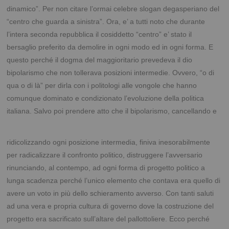
dinamico”. Per non citare l’ormai celebre slogan degasperiano del
“centro che guarda a sinistra”. Ora, e’ a tutti noto che durante
l’intera seconda repubblica il cosiddetto “centro” e’ stato il
bersaglio preferito da demolire in ogni modo ed in ogni forma. E
questo perché il dogma del maggioritario prevedeva il dio
bipolarismo che non tollerava posizioni intermedie. Ovvero, “o di
qua o di là” per dirla con i politologi alle vongole che hanno
comunque dominato e condizionato l’evoluzione della politica
italiana. Salvo poi prendere atto che il
bipolarismo, cancellando e
ridicolizzando ogni posizione intermedia, finiva inesorabilmente
per radicalizzare il confronto politico, distruggere l’avversario
rinunciando, al contempo, ad ogni forma di progetto politico a
lunga scadenza perché l’unico elemento che contava era quello di
avere un voto in più dello schieramento avverso. Con tanti saluti
ad una vera e propria cultura di governo dove la costruzione del
progetto era sacrificato sull’altare del pallottoliere. Ecco perché