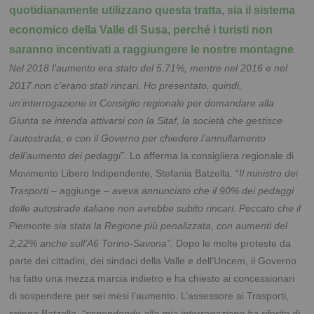
quotidianamente utilizzano questa tratta, sia il sistema
economico della Valle di Susa, perché i turisti non
saranno incentivati a raggiungere le nostre montagne
.
Nel 2018 l’aumento era stato del 5,71%, mentre nel 2016 e nel
2017 non c’erano stati rincari. Ho presentato, quindi,
un’interrogazione in Consiglio regionale per domandare alla
Giunta se intenda attivarsi con la Sitaf, la società che gestisce
l’autostrada, e con il Governo
per chiedere l’annullamento
dell’aumento dei pedaggi”.
Lo afferma la consigliera regionale di
Movimento Libero Indipendente, Stefania Batzella. “
Il ministro dei
Trasporti
– aggiunge –
aveva annunciato che il 90% dei pedaggi
delle autostrade italiane non avrebbe subito rincari. Peccato che il
Piemonte sia stata la Regione più penalizzata, con aumenti del
2,22% anche sull’A6 Torino-Savona”.
Dopo le molte proteste da
parte dei cittadini, dei sindaci della Valle e dell’Uncem, il Governo
ha fatto una mezza marcia indietro e ha chiesto ai concessionari
di sospendere per sei mesi l’aumento. L’assessore ai Trasporti,
spiega Batzella,
“rispondendo alla mia interrogazione ha
riferito di