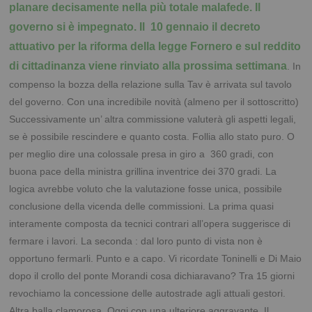
planare decisamente nella più totale malafede. Il
governo si è impegnato. Il 10 gennaio il decreto
attuativo per la riforma della legge Fornero e sul reddito
di cittadinanza viene rinviato alla prossima settimana
. In
compenso la bozza della relazione sulla Tav è arrivata sul tavolo
del governo. Con una incredibile novità (almeno per il sottoscritto)
Successivamente un’ altra commissione valuterà gli aspetti legali,
se è possibile rescindere e quanto costa. Follia allo stato puro. O
per meglio dire una colossale presa in giro a 360 gradi, con
buona pace della ministra grillina inventrice dei 370 gradi. La
logica avrebbe voluto che la valutazione fosse unica, possibile
conclusione della vicenda delle commissioni. La prima quasi
interamente composta da tecnici contrari all’opera suggerisce di
fermare i lavori. La seconda : dal loro punto di vista non è
opportuno fermarli. Punto e a capo. Vi ricordate Toninelli e Di Maio
dopo il crollo del ponte Morandi cosa dichiaravano? Tra 15 giorni
revochiamo la concessione delle autostrade agli attuali gestori.
Altra balla clamorosa. Oggi con una ulteriore aggravante. Il