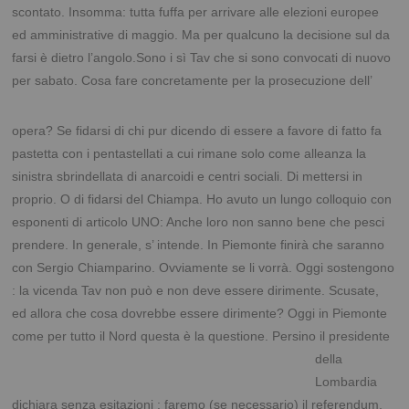
scontato. Insomma: tutta fuffa per arrivare alle elezioni europee
ed amministrative di maggio. Ma per qualcuno la decisione sul da
farsi è dietro l’angolo.Sono i sì Tav che si sono convocati di nuovo
per sabato. Cosa fare
concretamente per la prosecuzione dell’
opera? Se fidarsi di chi pur dicendo di essere a favore di fatto fa
pastetta con i pentastellati a cui rimane solo come alleanza la
sinistra sbrindellata di anarcoidi e centri sociali. Di mettersi in
proprio. O di fidarsi del Chiampa. Ho avuto un lungo colloquio con
esponenti di articolo UNO: Anche loro non sanno bene che pesci
prendere. In generale, s’ intende. In Piemonte finirà che saranno
con Sergio Chiamparino. Ovviamente se li vorrà. Oggi sostengono
: la vicenda Tav non può e non deve essere dirimente. Scusate,
ed allora che cosa dovrebbe essere dirimente? Oggi in Piemonte
come per tutto il Nord questa è la
questione. Persino il presidente
della
Lombardia
dichiara senza esitazioni : faremo (se necessario) il referendum.