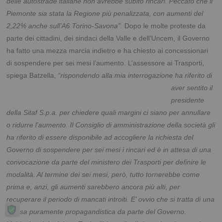
delle autostrade italiane non avrebbe subito rincari. Peccato che il
Piemonte sia stata la Regione più penalizzata, con aumenti del
2,22% anche sull’A6 Torino-Savona”.
Dopo le molte proteste da
parte dei cittadini, dei sindaci della Valle e dell’Uncem, il Governo
ha fatto una mezza marcia indietro e ha chiesto ai concessionari
di sospendere per sei mesi l’aumento. L’assessore ai Trasporti,
spiega Batzella,
“rispondendo alla mia interrogazione ha
riferito di
aver sentito il
presidente
della Sitaf S.p.a. per chiedere quali margini ci siano per annullare
o ridurre l’aumento. Il Consiglio di amministrazione della società gli
ha riferito di essere disponibile ad accogliere la richiesta del
Governo di sospendere per sei mesi i rincari ed è in attesa di una
convocazione da parte del ministero dei Trasporti per definire le
modalità. Al termine dei sei mesi, però, tutto tornerebbe come
prima e, anzi, gli aumenti sarebbero ancora più alti, per
recuperare il periodo di mancati introiti. E’ ovvio che si tratta di una
mossa puramente propagandistica da parte del Governo.