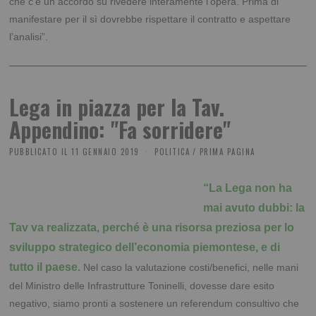
che c’è un accordo su rivedere interamente l’opera. Prima di
manifestare per il sì dovrebbe rispettare il contratto e aspettare
l’analisi”.
Lega in piazza per la Tav.
Appendino: "Fa sorridere"
PUBBLICATO IL
11 GENNAIO 2019
POLITICA
/
PRIMA PAGINA
“La Lega non ha
mai avuto dubbi: la
Tav va realizzata, perché è una risorsa preziosa per lo
sviluppo strategico dell’economia piemontese, e di
tutto il paese.
Nel caso la valutazione costi/benefici, nelle mani
del Ministro delle Infrastrutture Toninelli, dovesse dare esito
negativo, siamo pronti a sostenere un referendum consultivo che