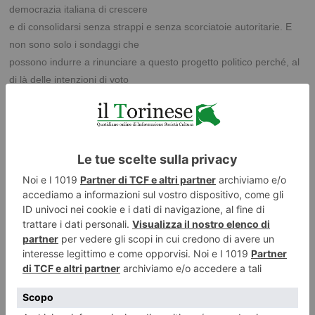
democrazia italiana di crescere
e di consolidarsi senza strappi e senza scorciatoie autoritarie. E
non sono solo i sondaggi che
possono indurre a rinunciare a questo progetto politico perché, al
di là delle intenzioni di voto
momentanee, è indubbio che senza una presenza politica che
recuperi il senso delle istituzioni e la
incanali in un solco di autentica cultura di governo, la geografia
politica italiana rischia di essere
esposta a tentazioni di ogni genere. E, sotto questo profilo,
sarebbe perfettamente inutile, nonché
ormai improponibile, pensare di riportare le lancette della storia
indietro nel tempo. Ovvero, di
ridare fiducia a partiti come il Pd e Forza Italia che avendo, di
fatto, fallito sul terreno della
progettualità
politica, non
possono più ambire a giocare un ruolo di reale e credibile