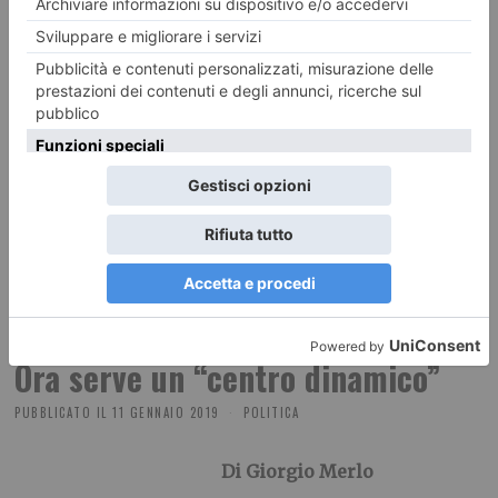
alternativa
all’attuale maggioranza di governo o, in subordine, alla
futura coalizione di centro destra. La fase politica che si è aperta
richiede, come ovvio, nuovi soggetti politici e nuovi progetti politici.
E un “centro dinamico”, adesso, e’ indispensabile per ridare
qualità alla democrazia e un futuro
credibile alla stessa stabilità di governo. Ed è per questo motivo
che e’ necessaria e sempre più
indispensabile una presenza
politica popolare, cattolico democratica e di ispirazione cristiana
nel
nostro paese.
Ora serve un “centro dinamico”
PUBBLICATO IL
11 GENNAIO 2019
POLITICA
Di Giorgio Merlo