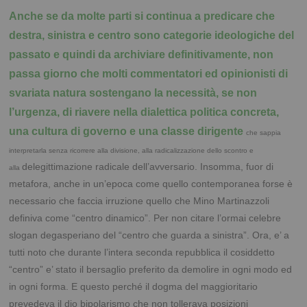
Anche se da molte parti si continua a predicare che
destra, sinistra e centro sono categorie
ideologiche del
passato e quindi da archiviare definitivamente, non
passa giorno che molti
commentatori ed opinionisti di
svariata natura sostengano la necessità, se non
l’urgenza, di riavere
nella dialettica politica concreta,
una cultura di governo e una classe dirigente
che sappia
interpretarla senza ricorrere alla divisione, alla radicalizzazione dello scontro e
delegittimazione radicale dell’avversario. Insomma, fuor di
alla
metafora, anche in un’epoca come quello contemporanea forse è
necessario che faccia irruzione quello che Mino Martinazzoli
definiva come “centro dinamico”. Per non citare l’ormai celebre
slogan degasperiano del “centro che guarda a sinistra”. Ora, e’ a
tutti noto che durante l’intera seconda repubblica il cosiddetto
“centro” e’ stato il bersaglio preferito da demolire in ogni modo ed
in ogni forma. E questo perché il dogma del maggioritario
prevedeva il dio bipolarismo che non tollerava posizioni