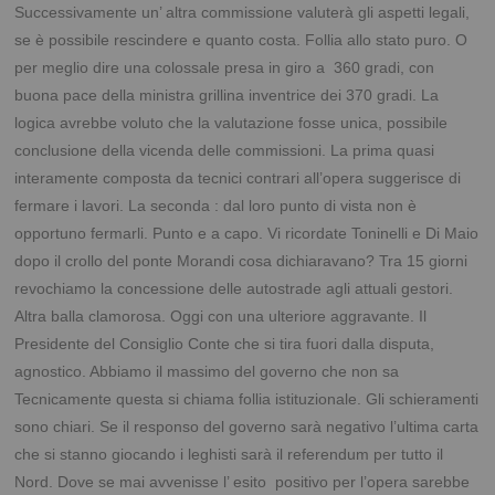
Successivamente un’ altra commissione valuterà gli aspetti legali,
se è possibile rescindere e quanto costa. Follia allo stato puro. O
per meglio dire una colossale presa in giro a 360 gradi, con
buona pace della ministra grillina inventrice dei 370 gradi. La
logica avrebbe voluto che la valutazione fosse unica, possibile
conclusione della vicenda delle commissioni. La prima quasi
interamente composta da tecnici contrari all’opera suggerisce di
fermare i lavori. La seconda : dal loro punto di vista non è
opportuno fermarli. Punto e a capo. Vi ricordate Toninelli e Di Maio
dopo il crollo del ponte Morandi cosa dichiaravano? Tra 15 giorni
revochiamo la concessione delle autostrade agli attuali gestori.
Altra balla clamorosa. Oggi con una ulteriore aggravante. Il
Presidente del Consiglio Conte che si tira fuori dalla disputa,
agnostico. Abbiamo il massimo del governo che non sa
Tecnicamente questa si chiama follia istituzionale. Gli schieramenti
sono chiari. Se il responso del governo sarà negativo l’ultima carta
che si stanno giocando i leghisti sarà il referendum per tutto il
Nord. Dove se mai avvenisse l’ esito positivo per l’opera sarebbe