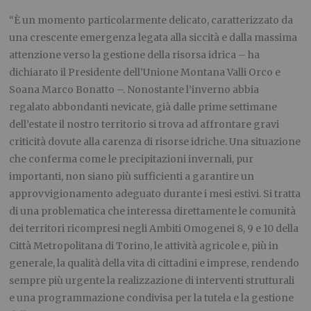
“È un momento particolarmente delicato, caratterizzato da
una crescente emergenza legata alla siccità e dalla massima
attenzione verso la gestione della risorsa idrica – ha
dichiarato il Presidente dell’Unione Montana Valli Orco e
Soana Marco Bonatto –. Nonostante l’inverno abbia
regalato abbondanti nevicate, già dalle prime settimane
dell’estate il nostro territorio si trova ad affrontare gravi
criticità dovute alla carenza di risorse idriche. Una situazione
che conferma come le precipitazioni invernali, pur
importanti, non siano più sufficienti a garantire un
approvvigionamento adeguato durante i mesi estivi. Si tratta
di una problematica che interessa direttamente le comunità
dei territori ricompresi negli Ambiti Omogenei 8, 9 e 10 della
Città Metropolitana di Torino, le attività agricole e, più in
generale, la qualità della vita di cittadini e imprese, rendendo
sempre più urgente la realizzazione di interventi strutturali
e una programmazione condivisa per la tutela e la gestione