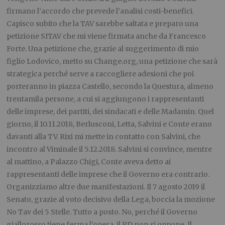
firmano l’accordo che prevede l’analisi costi-benefici.
Capisco subito che la TAV sarebbe saltata e preparo una
petizione SITAV che mi viene firmata anche da Francesco
Forte. Una petizione che, grazie al suggerimento di mio
figlio Lodovico, metto su Change.org, una petizione che sarà
strategica perché serve a raccogliere adesioni che poi
porteranno in piazza Castello, secondo la Questura, almeno
trentamila persone, a cui si aggiungono i rappresentanti
delle imprese, dei partiti, dei sindacati e delle Madamin. Quel
giorno, il 10.11.2018, Berlusconi, Letta, Salvini e Conte erano
davanti alla TV. Rixi mi mette in contatto con Salvini, che
incontro al Viminale il 5.12.2018. Salvini si convince, mentre
al mattino, a Palazzo Chigi, Conte aveva detto ai
rappresentanti delle imprese che il Governo era contrario.
Organizziamo altre due manifestazioni. Il 7 agosto 2019 il
Senato, grazie al voto decisivo della Lega, boccia la mozione
No Tav dei 5 Stelle. Tutto a posto. No, perché il Governo
giallorosso tiene ferma l’opera, il PD non si oppone. Il