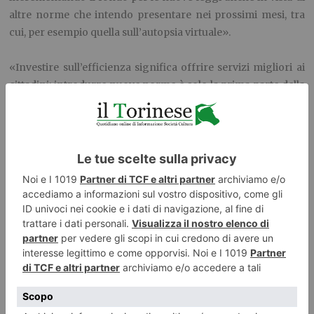
altre norme che intendo presentare nei prossimi mesi, tra
cui, per esempio quella sull’autopsia virtuale».
«Investire sull’efficienza significa offrire servizi migliori ai
cittadini: introdurre nuove norme è solo la prima parte della
nostra azione, è necessario verificare che siano applicabili e
come incidano sul territorio e sui piemontesi – spiega
ancora Sergio Bartoli -. Si tratta di una misura rilevante
anche per le future norme che verranno approvate: tra esse
ci potrà essere anche quella sull’autopsia virtuale, che
presenterò nelle prossime settimane. Effettuando analisi
autoptiche tramite la TAC, l’autopsia virtuale consente di
rendere più rapide le procedure, offrendo alle famiglie una
risposta più celere e, quindi, tempi di attesa, particolarmente
dolorosi nel caso di un lutto, decisamente inferiori».