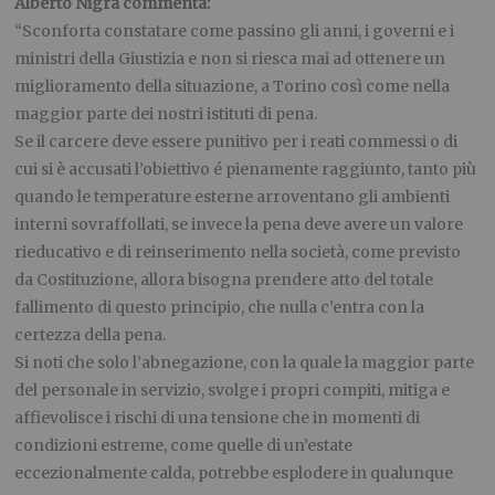
Alberto Nigra commenta:
“Sconforta constatare come passino gli anni, i governi e i
ministri della Giustizia e non si riesca mai ad ottenere un
miglioramento della situazione, a Torino così come nella
maggior parte dei nostri istituti di pena.
Se il carcere deve essere punitivo per i reati commessi o di
cui si è accusati l’obiettivo é pienamente raggiunto, tanto più
quando le temperature esterne arroventano gli ambienti
interni sovraffollati, se invece la pena deve avere un valore
rieducativo e di reinserimento nella società, come previsto
da Costituzione, allora bisogna prendere atto del totale
fallimento di questo principio, che nulla c’entra con la
certezza della pena.
Si noti che solo l’abnegazione, con la quale la maggior parte
del personale in servizio, svolge i propri compiti, mitiga e
affievolisce i rischi di una tensione che in momenti di
condizioni estreme, come quelle di un’estate
eccezionalmente calda, potrebbe esplodere in qualunque