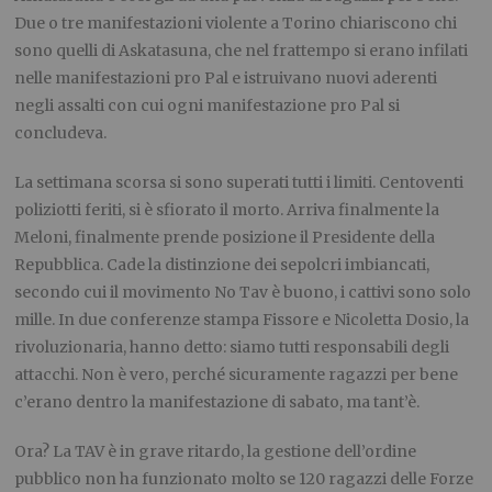
Due o tre manifestazioni violente a Torino chiariscono chi
sono quelli di Askatasuna, che nel frattempo si erano infilati
nelle manifestazioni pro Pal e istruivano nuovi aderenti
negli assalti con cui ogni manifestazione pro Pal si
concludeva.
La settimana scorsa si sono superati tutti i limiti. Centoventi
poliziotti feriti, si è sfiorato il morto. Arriva finalmente la
Meloni, finalmente prende posizione il Presidente della
Repubblica. Cade la distinzione dei sepolcri imbiancati,
secondo cui il movimento No Tav è buono, i cattivi sono solo
mille. In due conferenze stampa Fissore e Nicoletta Dosio, la
rivoluzionaria, hanno detto: siamo tutti responsabili degli
attacchi. Non è vero, perché sicuramente ragazzi per bene
c’erano dentro la manifestazione di sabato, ma tant’è.
Ora? La TAV è in grave ritardo, la gestione dell’ordine
pubblico non ha funzionato molto se 120 ragazzi delle Forze