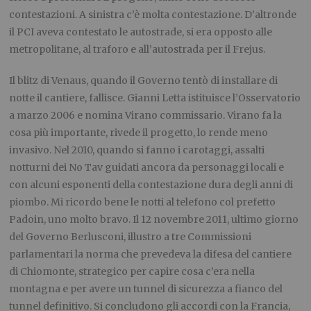
contestazioni. A sinistra c’è molta contestazione. D’altronde
il PCI aveva contestato le autostrade, si era opposto alle
metropolitane, al traforo e all’autostrada per il Frejus.
Il blitz di Venaus, quando il Governo tentò di installare di
notte il cantiere, fallisce. Gianni Letta istituisce l’Osservatorio
a marzo 2006 e nomina Virano commissario. Virano fa la
cosa più importante, rivede il progetto, lo rende meno
invasivo. Nel 2010, quando si fanno i carotaggi, assalti
notturni dei No Tav guidati ancora da personaggi locali e
con alcuni esponenti della contestazione dura degli anni di
piombo. Mi ricordo bene le notti al telefono col prefetto
Padoin, uno molto bravo. Il 12 novembre 2011, ultimo giorno
del Governo Berlusconi, illustro a tre Commissioni
parlamentari la norma che prevedeva la difesa del cantiere
di Chiomonte, strategico per capire cosa c’era nella
montagna e per avere un tunnel di sicurezza a fianco del
tunnel definitivo. Si concludono gli accordi con la Francia,