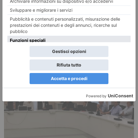
Gestione idrica e infrastrutture:
vertice a Palazzo Lascaris sulla
fattibilità dell’Invaso della Valle
Soana
PUBBLICATO IL
31 LUGLIO 2026
POLITICA