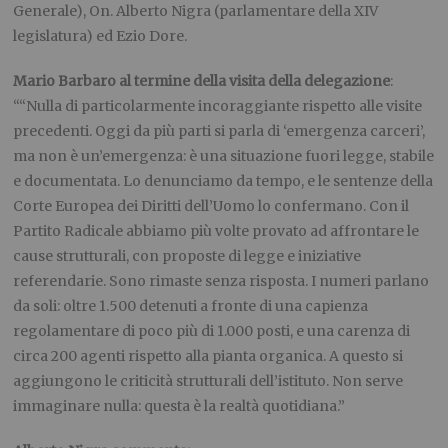
Generale), On. Alberto Nigra (parlamentare della XIV
legislatura) ed Ezio Dore.
Mario Barbaro al termine della visita della delegazione
:
““Nulla di particolarmente incoraggiante rispetto alle visite
precedenti. Oggi da più parti si parla di ‘emergenza carceri’,
ma non è un’emergenza: è una situazione fuori legge, stabile
e documentata. Lo denunciamo da tempo, e le sentenze della
Corte Europea dei Diritti dell’Uomo lo confermano. Con il
Partito Radicale abbiamo più volte provato ad affrontare le
cause strutturali, con proposte di legge e iniziative
referendarie. Sono rimaste senza risposta. I numeri parlano
da soli: oltre 1.500 detenuti a fronte di una capienza
regolamentare di poco più di 1.000 posti, e una carenza di
circa 200 agenti rispetto alla pianta organica. A questo si
aggiungono le criticità strutturali dell’istituto. Non serve
immaginare nulla: questa è la realtà quotidiana.”