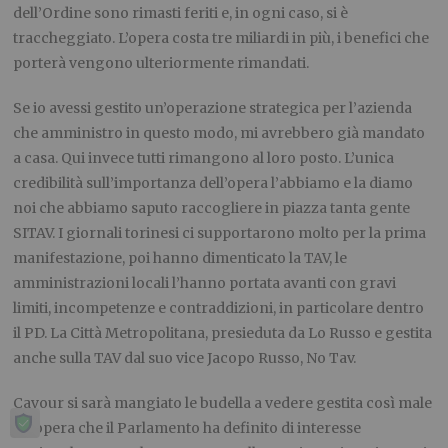
dell’Ordine sono rimasti feriti e, in ogni caso, si è
traccheggiato. L’opera costa tre miliardi in più, i benefici che
porterà vengono ulteriormente rimandati.
Se io avessi gestito un’operazione strategica per l’azienda
che amministro in questo modo, mi avrebbero già mandato
a casa. Qui invece tutti rimangono al loro posto. L’unica
credibilità sull’importanza dell’opera l’abbiamo e la diamo
noi che abbiamo saputo raccogliere in piazza tanta gente
SITAV. I giornali torinesi ci supportarono molto per la prima
manifestazione, poi hanno dimenticato la TAV, le
amministrazioni locali l’hanno portata avanti con gravi
limiti, incompetenze e contraddizioni, in particolare dentro
il PD. La Città Metropolitana, presieduta da Lo Russo e gestita
anche sulla TAV dal suo vice Jacopo Russo, No Tav.
Cavour si sarà mangiato le budella a vedere gestita così male
un’opera che il Parlamento ha definito di interesse