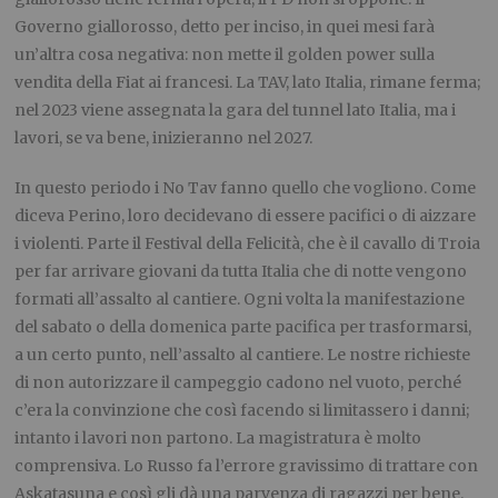
Governo giallorosso, detto per inciso, in quei mesi farà
un’altra cosa negativa: non mette il golden power sulla
vendita della Fiat ai francesi. La TAV, lato Italia, rimane ferma;
nel 2023 viene assegnata la gara del tunnel lato Italia, ma i
lavori, se va bene, inizieranno nel 2027.
In questo periodo i No Tav fanno quello che vogliono. Come
diceva Perino, loro decidevano di essere pacifici o di aizzare
i violenti. Parte il Festival della Felicità, che è il cavallo di Troia
per far arrivare giovani da tutta Italia che di notte vengono
formati all’assalto al cantiere. Ogni volta la manifestazione
del sabato o della domenica parte pacifica per trasformarsi,
a un certo punto, nell’assalto al cantiere. Le nostre richieste
di non autorizzare il campeggio cadono nel vuoto, perché
c’era la convinzione che così facendo si limitassero i danni;
intanto i lavori non partono. La magistratura è molto
comprensiva. Lo Russo fa l’errore gravissimo di trattare con
Askatasuna e così gli dà una parvenza di ragazzi per bene.