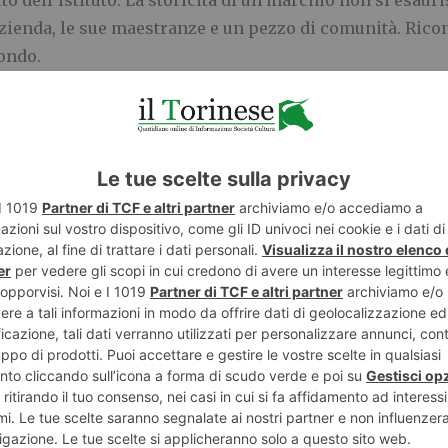
to dell’istituto. La storicità di un marchio non si esaur
ienda, le sue maestranze e un pezzo di comunità. Ricon
condo.
ampo
 stessa di responsabilità d’impresa si è allargata. Accan
 ambientale, la sicurezza di chi sta in reparto, l’equil
ato di un’azienda, la sua capacità di durare. Per misura
 verificati da un soggetto esterno: le certificazioni ambi
di genere. Sono questi a dire, indicatori alla mano, com
ngo è esistita.