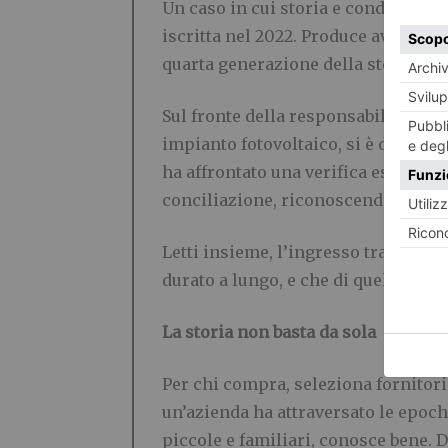
Un caso in cui storia e condotta pr
iscritta nel 2022. Produce avvolgica
quarta generazione della stessa fam
Sul fronte della responsabilità l’az
impianto fotovoltaico, si è data un 
ha affrontato una verifica esterna:
conciliazione, riconoscendole la UNI
Letti insieme, l’ingresso tra i marc
durato a lungo, e che di quella durat
La storia non basta da sola
Per chi compra, seleziona fornitori 
un’azienda ha attraversato le epoche
piccole e familiari, conosce bene. D