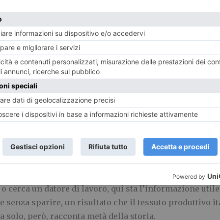
esente si saldano arriva dal Piemonte. Tra i mille march
vo, avvolgitubo, lampade da lavoro e bilanciatori per chi 
iglia e lavora in un comparto, la metalmeccanica, tra i p
ienda non si è fermata all’eredità ricevuta. Ha coperto i 
codice etico e ha scelto di sottoporre a misura anche l’e
 un organismo accreditato ne ha esaminato le prassi su c
/PdR 125, la prassi italiana che attesta la parità di gene
hi storici e una certificazione del 2025 dicono due cose 
a oggi prova a essere all’altezza.
o cerca un datore di lavoro, qui sta l’informazione util
 senza sparire, un risultato che il tessuto produttivo i
a solo, però, racconta metà della storia.