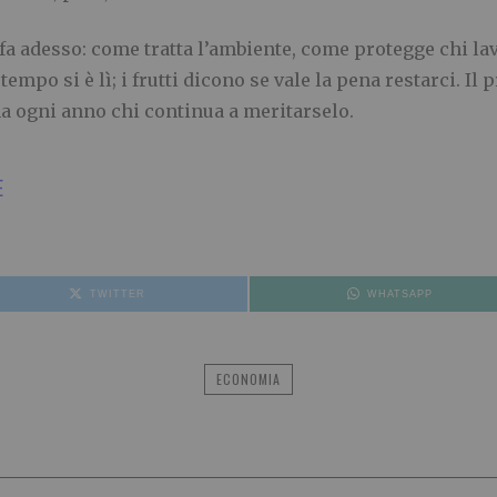
 fa adesso: come tratta l’ambiente, come protegge chi la
empo si è lì; i frutti dicono se vale la pena restarci. Il 
na ogni anno chi continua a meritarselo.
E
TWITTER
WHATSAPP
ECONOMIA