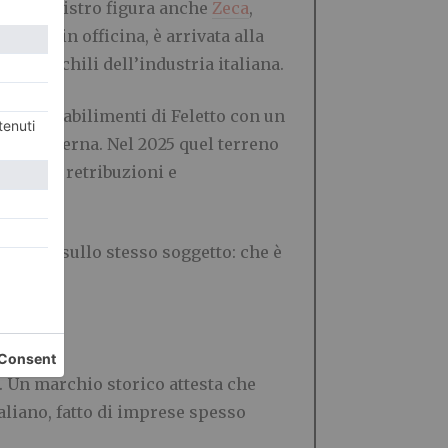
i del registro figura anche
Zeca
,
opera in officina, è arrivata alla
iù maschili dell’industria italiana.
propri stabilimenti di Feletto con un
quità interna. Nel 2025 quel terreno
arriere, retribuzioni e
re.
distinte sullo stesso soggetto: che è
e. Un marchio storico attesta che
taliano, fatto di imprese spesso