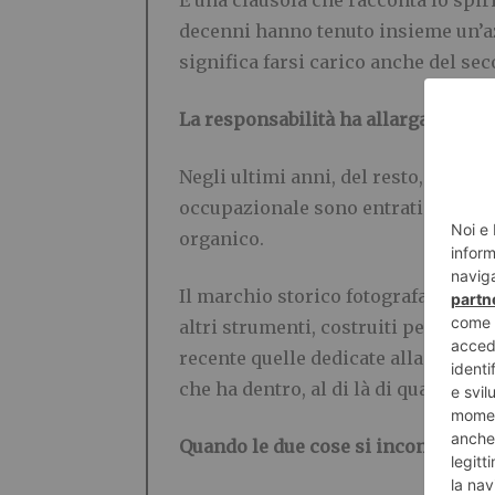
È una clausola che racconta lo spiri
decenni hanno tenuto insieme un’az
significa farsi carico anche del se
La responsabilità ha allargato il c
Negli ultimi anni, del resto, l’idea
occupazionale sono entrati l’impatto
organico.
Il marchio storico fotografa il pass
altri strumenti, costruiti per essere
recente quelle dedicate alla parità 
che ha dentro, al di là di quanto a lu
Quando le due cose si incontrano