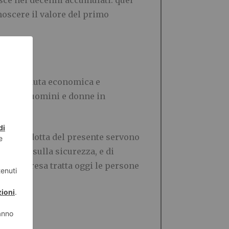
isce nei decenni accumulati: quei
oscere il valore del primo
to alla tenuta economica e
ibrio tra uomini e donne in
re la condotta del presente servono
entali e sulla sicurezza, e di
e un’impresa tratta oggi le persone