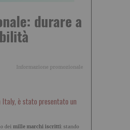
onale: durare a
ilità
Informazione promozionale
 Italy, è stato presentato un
do dei
mille marchi iscritti
: stando