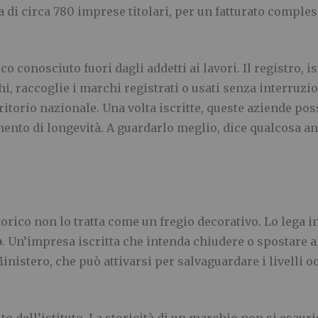
tta di circa 780 imprese titolari, per un fatturato comples
o conosciuto fuori dagli addetti ai lavori. Il registro, is
chi, raccoglie i marchi registrati o usati senza interru
ritorio nazionale. Una volta iscritte, queste aziende po
imento di longevità. A guardarlo meglio, dice qualcosa
torico non lo tratta come un fregio decorativo. Lo lega i
o
. Un’impresa iscritta che intenda chiudere o spostare a
inistero, che può attivarsi per salvaguardare i livelli o