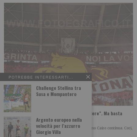
POTREBBE INTERESSARTI...
Challenge Stellina tra
Susa e Mompantero
Torino, la solita protesta: “Cairo deve vendere”. Ma basta
dirlo?
Argento europeo nella
velocità per l’azzurro
Anche nell’estate 2026 la contestazione verso Urbano Cairo continua. Cori,
Giorgio Villa
striscioni e richieste di cessione restano