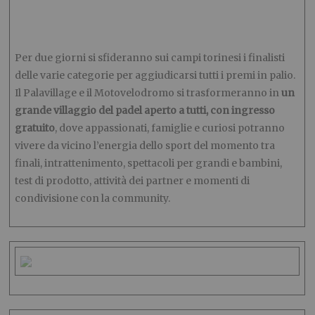
Per due giorni si sfideranno sui campi torinesi i finalisti
delle varie categorie per aggiudicarsi tutti i premi in palio.
Il Palavillage e il Motovelodromo si trasformeranno in
un
grande villaggio del padel aperto a tutti, con ingresso
gratuito
, dove appassionati, famiglie e curiosi potranno
vivere da vicino l’energia dello sport del momento tra
finali, intrattenimento, spettacoli per grandi e bambini,
test di prodotto, attività dei partner e momenti di
condivisione con la community.