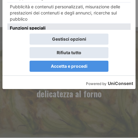
ARTICOLO PRECEDENTE
Fiori di zucca ripieni, una
delicatezza al forno