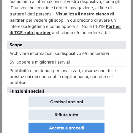
7 AGOSTO 2026
Caldo, tregua solo temporanea: Torino e Piemonte verso un
Ferragosto ancora rovente
ILTORINESE
POST RECENTI
LASCIA UN COMMENTO