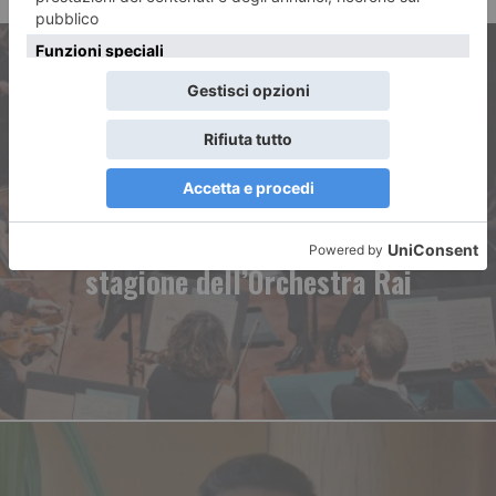
ARTICOLO PRECEDENTE
Il genio di Beethoven
protagonista nella nuova
stagione dell’Orchestra Rai