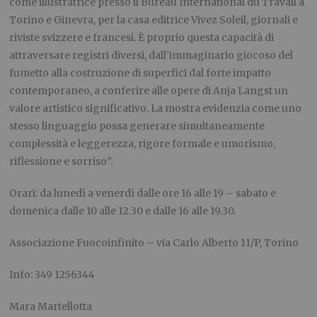
come illustratrice presso il Bureau International du Travail a
Torino e Ginevra, per la casa editrice Vivez Soleil, giornali e
riviste svizzere e francesi. È proprio questa capacità di
attraversare registri diversi, dall’immaginario giocoso del
fumetto alla costruzione di superfici dal forte impatto
contemporaneo, a conferire alle opere di Anja Langst un
valore artistico significativo. La mostra evidenzia come uno
stesso linguaggio possa generare simultaneamente
complessità e leggerezza, rigore formale e umorismo,
riflessione e sorriso”.
Orari: da lunedì a venerdì dalle ore 16 alle 19 – sabato e
domenica dalle 10 alle 12.30 e dalle 16 alle 19.30.
Associazione Fuocoinfinito – via Carlo Alberto 11/P, Torino
Info: 349 1256344
Mara Martellotta