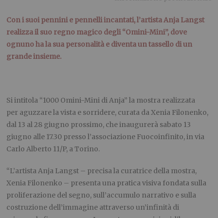
Con i suoi pennini e pennelli incantati, l’artista Anja Langst
realizza il suo regno magico degli “Omini-Mini”, dove
ognuno ha la sua personalità e diventa un tassello di un
grande insieme.
Si intitola “1000 Omini-Mini di Anja” la mostra realizzata
per aguzzare la vista e sorridere, curata da Xenia Filonenko,
dal 13 al 28 giugno prossimo, che inaugurerà sabato 13
giugno alle 17.30 presso l’associazione Fuocoinfinito, in via
Carlo Alberto 11/P, a Torino.
“L’artista Anja Langst – precisa la curatrice della mostra,
Xenia Filonenko – presenta una pratica visiva fondata sulla
proliferazione del segno, sull’accumulo narrativo e sulla
costruzione dell’immagine attraverso un’infinità di