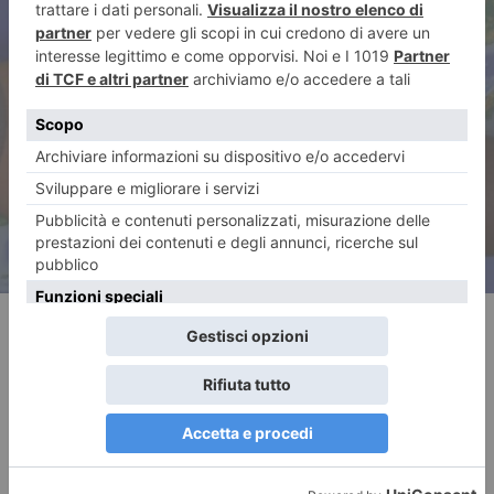
ARTICOLO SUCCESSIVO
Selezioniamo gli immigrati.
Non tutte le culture sono
assimilabili
RECENTI: