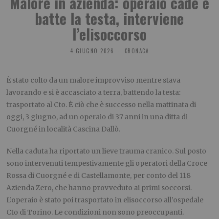
Malore in azienda: operaio cade e
batte la testa, interviene
l’elisoccorso
4 GIUGNO 2026
CRONACA
È stato colto da un malore improvviso mentre stava
lavorando e si è accasciato a terra, battendo la testa:
trasportato al Cto. È ciò che è successo nella mattinata di
oggi, 3 giugno, ad un operaio di 37 anni in una ditta di
Cuorgné in località Cascina Dallò.
Nella caduta ha riportato un lieve trauma cranico. Sul posto
sono intervenuti tempestivamente gli operatori della Croce
Rossa di Cuorgné e di Castellamonte, per conto del 118
Azienda Zero, che hanno provveduto ai primi soccorsi.
L’operaio è stato poi trasportato in elisoccorso all’ospedale
Cto di Torino. Le condizioni non sono preoccupanti.