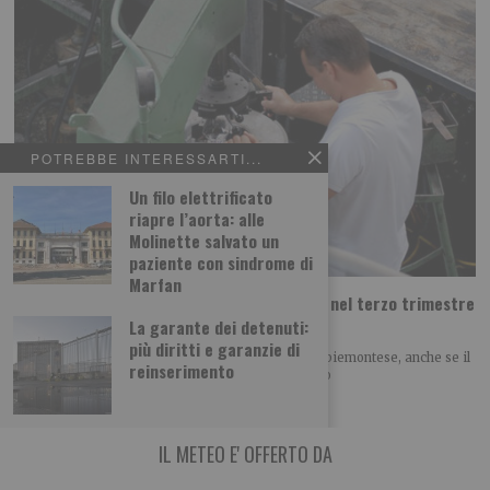
POTREBBE INTERESSARTI...
Un filo elettrificato
riapre l’aorta: alle
Molinette salvato un
paziente con sindrome di
Marfan
Artigianato piemontese, segnali di ripresa nel terzo trimestre
ma i saldi restano negativi
La garante dei detenuti:
più diritti e garanzie di
Piccoli segnali di miglioramento per l’artigianato piemontese, anche se il
reinserimento
quadro economico continua a essere caratterizzato
IL METEO E' OFFERTO DA