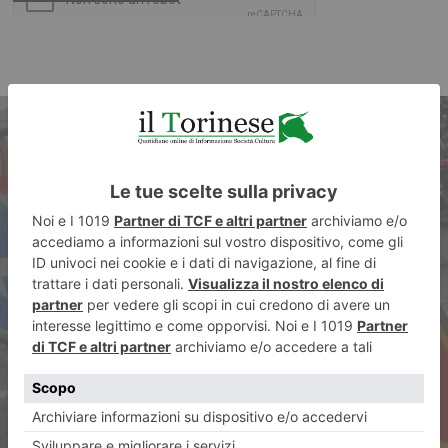
ARTICOLO PRECEDENTE
Sottopasso Donat Cattin,
chiusure alternate