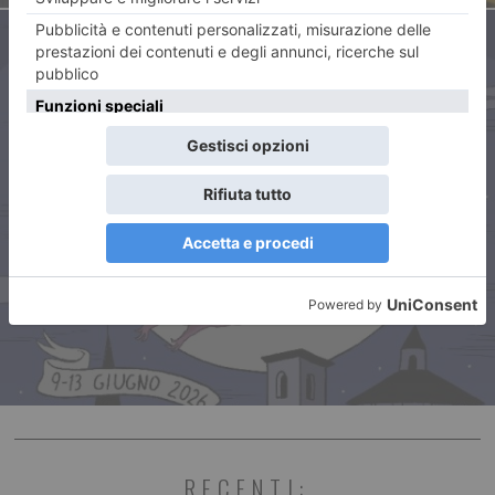
ARTICOLO SUCCESSIVO
“Letti di Notte” Cinque grandi
nomi della letteratura e del
giornalismo
RECENTI: