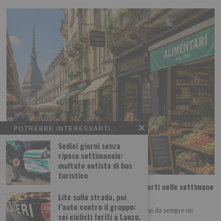
POTREBBE INTERESSARTI...
Sedici giorni senza
riposo settimanale:
multato autista di bus
turistico
Ferragosto a Torino: 107 negozi e locali aperti nelle settimane
più delicate dell’estate
Lite sulla strada, poi
l’auto contro il gruppo:
Le settimane a cavallo di Ferragosto rappresentano da sempre un
sei ciclisti feriti a Lanzo,
periodo particolarmente delicato per chi