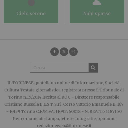
cielo sereno
nubi sparse
IL TORINESE
quotidiano online di Informazione, Società,
Cultura Testata giornalistica registrata presso il Tribunale di
Torino n.15/2014 Iscritta al ROC - Direttore responsabile
Cristiano Bussola B.E.S.T. S.r.l. Corso Vittorio Emanuele II, 167
- 10139 Torino C.F./P.IVA: 11091560018 - N. REA: To 1187150
Per comunicati stampa, lettere, fotografie, opinioni:
redazioneweb@iltorinese.it