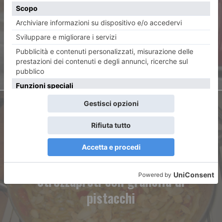
Auto storiche, torna la Susa –
Moncenisio
ARTICOLO SUCCESSIVO
Strozzapreti con granella di
pistacchi