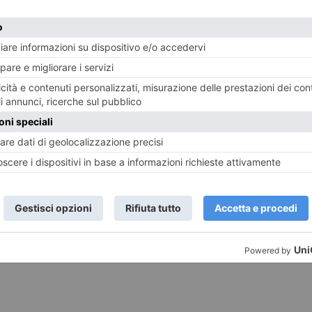
 due gemelli, che tendono a creare giochi bizzarri e talo
enwich Village anche V.O.)
 Regia di Kane Parsons, con Renate Reinsve e Chiwetel Ej
rerai nelle backrooms. Se finisci lì dentro, resta vigile,
e solo i tuoi… Durata 90 minuti.
(Massaua, Fratelli Marx,
Beinasco, Uci Moncalieri)