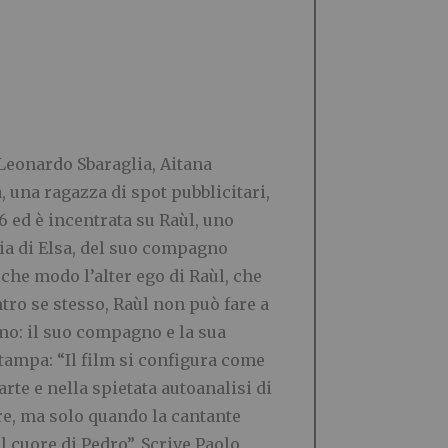
eonardo Sbaraglia, Aitana
 una ragazza di spot pubblicitari,
6 ed è incentrata su Raùl, uno
ia di Elsa, del suo compagno
lche modo l’alter ego di Raùl, che
tro se stesso, Raùl non può fare a
mo: il suo compagno e la sua
tampa: “Il film si configura come
rte e nella spietata autoanalisi di
pre, ma solo quando la cantante
 cuore di Pedro”. Scrive Paolo