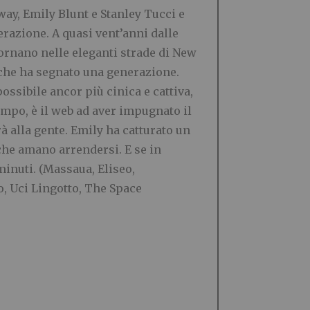
ay, Emily Blunt e Stanley Tucci e
azione. A quasi vent’anni dalle
tornano nelle eleganti strade di New
 che ha segnato una generazione.
ssibile ancor più cinica e cattiva,
empo, è il web ad aver impugnato il
à alla gente. Emily ha catturato un
 che amano arrendersi. E se in
minuti.
(Massaua, Eliseo,
o, Uci Lingotto, The Space