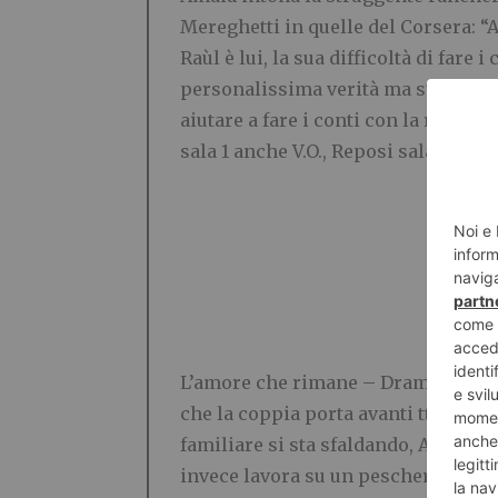
Mereghetti in quelle del Corsera: “
Raùl è lui, la sua difficoltà di fare 
personalissima verità ma su tutto 
aiutare a fare i conti con la realtà, 
sala 1 anche V.O., Reposi sala 5, Uci
L’amore che rimane –
Drammatico. 
che la coppia porta avanti ttascorre
familiare si sta sfaldando, Anna si 
invece lavora su un peschereccio ed