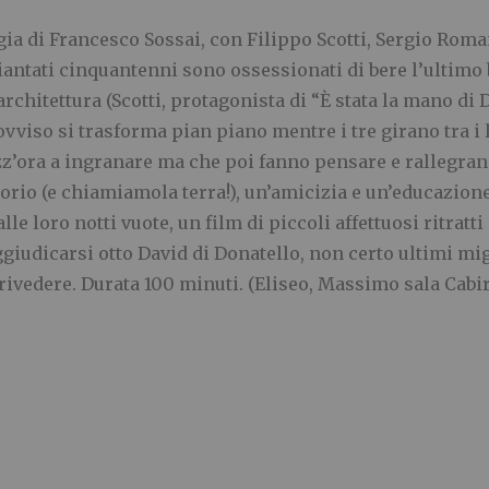
a di Francesco Sossai, con Filippo Scotti, Sergio Roma
iantati cinquantenni sono ossessionati di bere l’ultimo
architettura (Scotti, protagonista di “È stata la mano di 
vviso si trasforma pian piano mentre i tre girano tra i l
z’ora a ingranare ma che poi fanno pensare e rallegrano,
orio (e chiamiamola terra!), un’amicizia e un’educazione
 alle loro notti vuote, un film di piccoli affettuosi ritr
giudicarsi otto David di Donatello, non certo ultimi mig
 rivedere. Durata 100 minuti.
(Eliseo, Massimo sala Cabir