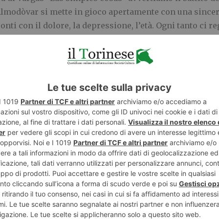
Almodòvar si mette in gioco apertamente con una sinceri
i conti con il dolore, la depressione, l’età. Ogni tanto ci r
commuove l’ostinazione e la determinazione con cui sol
per lui e per noi”. Durata 111 minuti.
(Centrale V.O., Classi
 Lingotto)
Regia di Hlynur Palmason. Anna e Magnus si stanno se
ndo ancora del tempo insieme ai tre figli, in escursioni
concentra sul suo lavoro di artista, anche se i riconosci
 è quasi sempre in mare aperto. Quando i genitori non ci