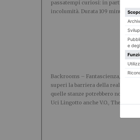
passatempi curiosi: in particolare i
incolumità. Durata 109 minuti.
(Gre
Backrooms –
Fantascienza, horror.
superi la barriera della realtà, ent
quelle stanze potrebbero non esser
Uci Lingotto anche V.O., The Space 