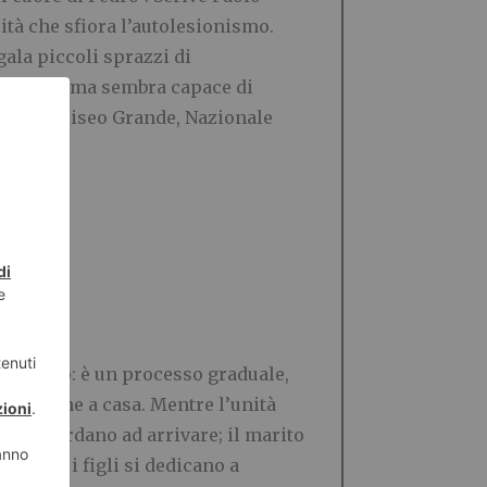
tà che sfiora l’autolesionismo.
egala piccoli sprazzi di
o il cinema sembra capace di
co V.O., Eliseo Grande, Nazionale
parando: è un processo graduale,
 o in cene a casa. Mentre l’unità
menti tardano ad arrivare; il marito
 sono, i figli si dedicano a