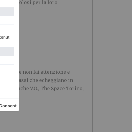
ra pericolosi per la loro
iofor. Se non fai attenzione e
 perché i passi che echeggiano in
 Ideal anche V.O., The Space Torino,