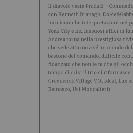
Il diavolo veste Prada 2 –
Commedia.
con Kenneth Branagh. Dolce&Gabbana
loro iconiche interpretazioni nei p
York City e nei lussuosi uffici di 
Andrea torna nella prestigiosa rivi
che vede attorno a sé un mondo del 
bastone del comando, difficile cont
fidanzato che non le fa che gli occh
tempo di crisi il trio si riformass
Greenwich Village V.O., Ideal, Lux 
Beinasco, Uci Moncalieri)