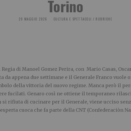
Torino
29 MAGGIO 2026
CULTURA E SPETTACOLI
/
RUBRICHE
Regia di Manoel Gomez Perira, con Mario Casas, Oscar
nita da appena due settimane e il Generale Franco vuole 
bolo della vittoria del nuovo regime. Manca però il pers
re fucilati. Genaro così ne ottiene il temporaneo rilasc
i rifiuta di cucinare per il Generale, viene ucciso senz
esperta cuoca che fa parte della CNT (Confederaciòn Nac