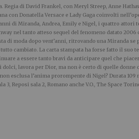
 Regia di David Frankel, con Meryl Streep, Anne Hathaw
 con Donatella Versace e Lady Gaga coinvolti nell’oper
anni di Miranda, Andrea, Emily e Nigel, i quattro attori 
Runway nel tanto atteso sequel del fenomeno datato 2006
sta di moda dopo vent’anni, ritrovando una Miranda se po
tutto cambiato. La carta stampata ha forse fatto il suo t
inuare a essere tanto bravi da anticipare quel che piacer
i dolci, lavora per Dior, ma non è certo di quelle donne
e, non esclusa l’anima prorompente di Nigel? Durata 109 
sala 3, Reposi sala 2, Romano anche V.O., The Space Torin