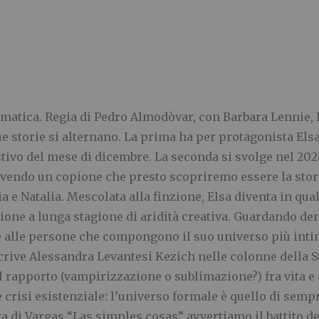
tica. Regia di Pedro Almodòvar, con Barbara Lennie, L
 storie si alternano. La prima ha per protagonista Elsa,
stivo del mese di dicembre. La seconda si svolge nel 202
rivendo un copione che presto scopriremo essere la stor
a e Natalia. Mescolata alla finzione, Elsa diventa in qua
ione a lunga stagione di aridità creativa. Guardando den
 alle persone che compongono il suo universo più inti
crive Alessandra Levantesi Kezich nelle colonne della S
 rapporto (vampirizzazione o sublimazione?) fra vita e a
e crisi esistenziale: l’universo formale è quello di sem
 di Vargas “Las simples cosas” avvertiamo il battito del