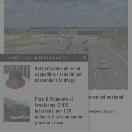
POTREBBE INTERESSARTI...
Nel portaombrelli e nel
cappellino: i trucchi per
nascondere la droga
Piemonte, esodo di Ferragosto: traffico intenso nel weekend
Pnrr, il Piemonte si
ma senza criticità
trasforma: 2.419
interventi per 1,78
Traffico intenso, ma senza particolari criticità nel weekend appena
miliardi. E ci sono anche i
terminato, sulle principali strade e autostrade del
giardini storici