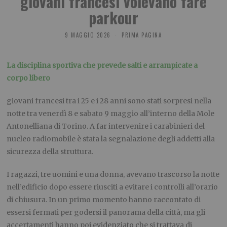
giovani francesi volevano fare
parkour
9 MAGGIO 2026
PRIMA PAGINA
La disciplina sportiva che prevede salti e arrampicate a
corpo libero
giovani francesi tra i 25 e i 28 anni sono stati sorpresi nella
notte tra venerdì 8 e sabato 9 maggio all’interno della
Mole
Antonelliana
di
Torino
. A far intervenire i carabinieri del
nucleo radiomobile è stata la segnalazione degli addetti alla
sicurezza della struttura.
I ragazzi, tre uomini e una donna, avevano trascorso la notte
nell’edificio dopo essere riusciti a evitare i controlli all’orario
di chiusura. In un primo momento hanno raccontato di
essersi fermati per godersi il panorama della città, ma gli
accertamenti hanno poi evidenziato che si trattava di