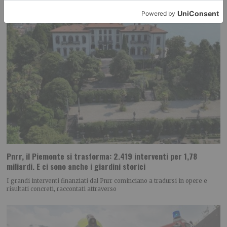
Pnrr, il Piemonte si trasforma: 2.419 interventi per 1,78
miliardi. E ci sono anche i giardini storici
I grandi interventi finanziati dal Pnrr cominciano a tradursi in opere e
risultati concreti, raccontati attraverso