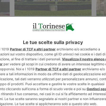
7 AGOSTO 2026
6 AGO
Il fantasma del castello di Agliè
L’ab
ST RECENTI