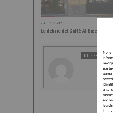
7 AGOSTO 2026
Le delizie del Caffè Al Bicerin
ILTORINESE
PO