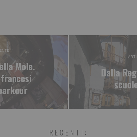
ENTE
ART
ella Mole.
Dalla Reg
 francesi
scuol
parkour
RECENTI: