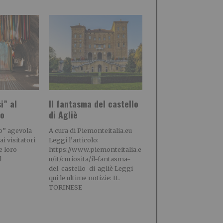
i” al
Il fantasma del castello
io
di Agliè
no” agevola
A cura di Piemonteitalia.eu
i visitatori
Leggi l’articolo:
e loro
https://www.piemonteitalia.e
l
u/it/curiosita/il-fantasma-
del-castello-di-agliè Leggi
qui le ultime notizie: IL
TORINESE