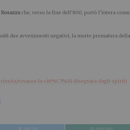
o Rosazza
che, verso la fine dell’800, portò l’intera comu
subì due avvenimenti negativi, la morte prematura della 
uriosita/rosazza-la-citt%C3%A1-disegnata-dagli-spiriti
E
TWITTER
WHATSAPP