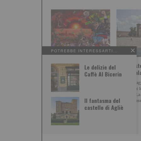
POTREBBE INTERESSARTI...
Ryo Kato, l’artista
Ferragost
Le delizie del
nipponico tutto da
Mao e Pa
Caffè Al Bicerin
scoprire
Sabato 15 a
ridotto per l
La mostra nel prossimo
mostre La 
marzo 2027 È un artista di
Il fantasma del
Torino Muse
origini giapponesi Ryo Kato,
castello di Agliè
ha quasi