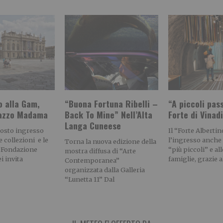
o alla Gam,
“Buona Fortuna Ribelli –
“A piccoli pass
lazzo Madama
Back To Mine” Nell’Alta
Forte di Vinad
Langa Cuneese
gosto ingresso
Il “Forte Alberti
e collezioni e le
l’ingresso anche a
Torna la nuova edizione della
Fondazione
“più piccoli” e all
mostra diffusa di “Arte
i invita
famiglie, grazie a
Contemporanea”
organizzata dalla Galleria
“Lunetta 11” Dal