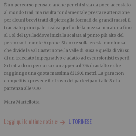
È un percorso pensato anche per chi si sia da poco accostato
al mondo trail, ma risulta fondamentale prestare attenzione
per alcuni brevi tratti di pietraglia formati da grandi massi. Il
tracciato principale ricalca quello della mezza maratona fino
al Col del Lys, laddove inizia la scalata al punto più alto del
percorso, il monte Arpone. Si corre sulla cresta montuosa
che divide la Val Casternone, la Valle di Susa e quella di Viù su
di un tracciato impegnativo e adatto ad escursionisti esperti.
Si tratta di un percorso con appena il 3% di asfalto e che
raggiunge una quota massima di 1601 metri. La gara non
competitiva prevede il ritrovo dei partecipanti alle 8 e la
partenza alle 9.30.
Mara Martellotta
Leggi qui le ultime notizie:
IL TORINESE