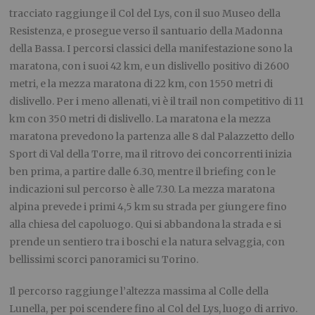
tracciato raggiunge il Col del Lys, con il suo Museo della
Resistenza, e prosegue verso il santuario della Madonna
della Bassa. I percorsi classici della manifestazione sono la
maratona, con i suoi 42 km, e un dislivello positivo di 2600
metri, e la mezza maratona di 22 km, con 1550 metri di
dislivello. Per i meno allenati, vi è il trail non competitivo di 11
km con 350 metri di dislivello. La maratona e la mezza
maratona prevedono la partenza alle 8 dal Palazzetto dello
Sport di Val della Torre, ma il ritrovo dei concorrenti inizia
ben prima, a partire dalle 6.30, mentre il briefing con le
indicazioni sul percorso è alle 7.30. La mezza maratona
alpina prevede i primi 4,5 km su strada per giungere fino
alla chiesa del capoluogo. Qui si abbandona la strada e si
prende un sentiero tra i boschi e la natura selvaggia, con
bellissimi scorci panoramici su Torino.
Il percorso raggiunge l’altezza massima al Colle della
Lunella, per poi scendere fino al Col del Lys, luogo di arrivo.